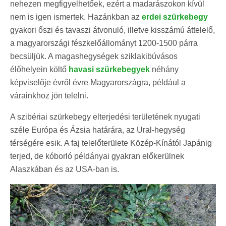
nehezen megfigyelhetőek, ezért a madarászokon kívül
nem is igen ismertek. Hazánkban az
erdei szürkebegy
gyakori őszi és tavaszi átvonuló, illetve kisszámú áttelelő,
a magyarországi fészkelőállományt 1200-1500 párra
becsüljük. A magashegységek sziklakibúvásos
élőhelyein költő
havasi szürkebegyek
néhány
képviselője évről évre Magyarországra, például a
várainkhoz jön telelni.
A szibériai szürkebegy elterjedési területének nyugati
széle Európa és Ázsia határára, az Ural-hegység
térségére esik. A faj telelőterülete Közép-Kínától Japánig
terjed, de kóborló példányai gyakran előkerülnek
Alaszkában és az USA-ban is.