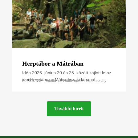
Herptábor a Mátrában
Idén 2026. június 20.és 25. között zajlott le az
idei Herptábor a Mátra északi lábánál
2026.07.23 • Kétéltű- és Hüllővédelmi Szakosztály
Parádfürdőn és környékén. A környék szinte
minden kétéltű- és
További hírek