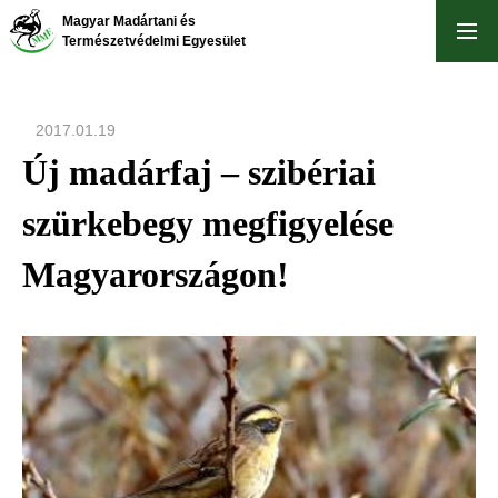
Ugrás
Magyar Madártani és
a
Természetvédelmi Egyesület
tartalomra
2017.01.19
Új madárfaj – szibériai
szürkebegy megfigyelése
Magyarországon!