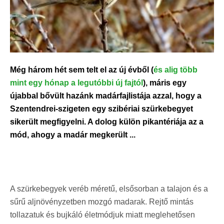
Még három hét sem telt el az új évből (
és alig több
mint egy hónap a legutóbbi új fajtól
), máris egy
újabbal bővült hazánk madárfajlistája azzal, hogy a
Szentendrei-szigeten egy szibériai szürkebegyet
sikerült megfigyelni. A dolog külön pikantériája az a
mód, ahogy a madár megkerült ...
A szürkebegyek veréb méretű, elsősorban a talajon és a
sűrű aljnövényzetben mozgó madarak. Rejtő mintás
tollazatuk és bujkáló életmódjuk miatt meglehetősen