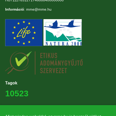
Információ
: mme@mme.hu
Tagok
10523
Támogatók