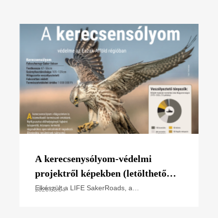
A kerecsenysólyom-védelmi
projektről képekben (letölthető
poszter)
Elkészült a LIFE SakerRoads, a
2026.08.04
kerecsensólyom-védelme az Észak-alföldi
régióban projektünk főbb tevékenységeit