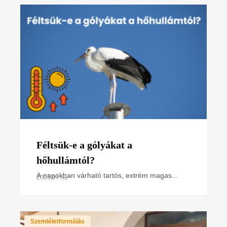
összefoglaló poszterünk, melyet
Féltsük-e a gólyákat a
hőhullámtól?
A napokban várható tartós, extrém magas
2026.07.31
hőmérséklet miatt hőségriasztás van
érvényben. Hogyan hat ez a madarakra,
különösen a napsütötte fészken
Szemléletformálás