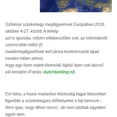
Szibériai szürkebegy megfigyelések Európában 2016.
október 4-27. között. A térkép
azt is igazolja, milyen elképesztően sok, az információk
szerint több millió (!)
madármegfigyelőnek kell járnia kontinensünk tájait
minden héten ahhoz,
hogy egy ilyen rejtett életmódú fajból ilyen sok távcső
elé kerüljön (Forrás:
dutchbirding.nl
).
Ezt látva, a hazai madarász közösség tagjai fokozottan
figyelték a szürkebegyes élőhelyeket a fajt keresve
–
Nem igaz, hogy itthon nincs!
, de nem találtak egyetlen
egyet sem.