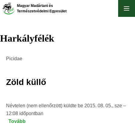
Ugrás
Magyar Madártani és
a
Természetvédelmi Egyesület
tartalomra
Harkályfélék
Picidae
Zöld küllő
Névtelen (nem ellenőrzött)
küldte be
2015. 08. 05., sze –
12:08
időpontban
Tovább
(Zöld
küllő)