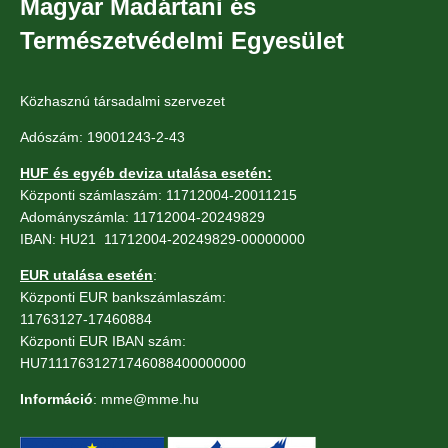
Magyar Madártani és
Természetvédelmi Egyesület
Közhasznú társadalmi szervezet
Adószám: 19001243-2-43
HUF és egyéb deviza utalása esetén:
Központi számlaszám: 11712004-20011215
Adományszámla: 11712004-20249829
IBAN: HU21 11712004-20249829-00000000
EUR utalása esetén
:
Központi EUR bankszámlaszám:
11763127-17460884
Központi EUR IBAN szám:
HU71117631271746088400000000
Információ
: mme@mme.hu