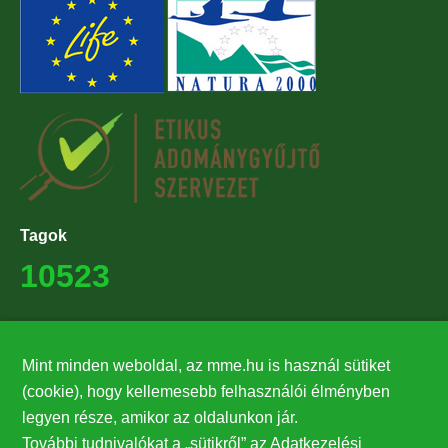
Tagok
10523
Támogatók
Mint minden weboldal, az mme.hu is használ sütiket
27224
(cookie), hogy kellemesebb felhasználói élményben
legyen része, amikor az oldalunkon jár.
Hírlevél feliratkozás
További tudnivalókat a „sütikről” az Adatkezelési