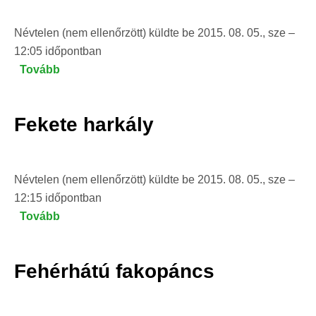
Névtelen (nem ellenőrzött)
küldte be
2015. 08. 05., sze –
12:05
időpontban
Tovább
(Hamvas
küllő)
Fekete harkály
Névtelen (nem ellenőrzött)
küldte be
2015. 08. 05., sze –
12:15
időpontban
Tovább
(Fekete
harkály)
Fehérhátú fakopáncs