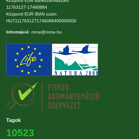
Központi EUR bankszámlaszám:
11763127-17460884
Központi EUR IBAN szám:
HU71117631271746088400000000
Információ
: mme@mme.hu
Tagok
10523