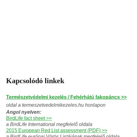
Kapcsolódó linkek
Természetvédelmi kezelés / Fehérhátú fakopáncs >>
oldal a termeszetvedelmikezeles.hu honlapon
Angol nyelven:
BirdLife fact sheet >>
a BirdLife International megfelelő oldala
2015 European Red List assessment (PDF) >>
a BirdLife európai Vörös Listájának megfelelő oldala