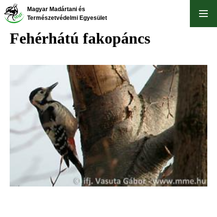
Ugrás
Magyar Madártani és
a
Természetvédelmi Egyesület
tartalomra
Fehérhátú fakopáncs