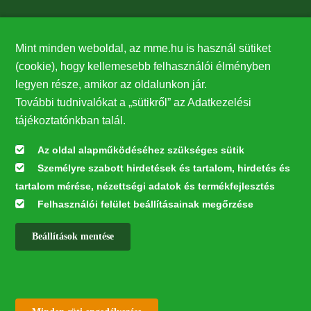
Támogatók
Mint minden weboldal, az mme.hu is használ sütiket
27224
(cookie), hogy kellemesebb felhasználói élményben
legyen része, amikor az oldalunkon jár.
Hírlevél feliratkozás
További tudnivalókat a „sütikről” az Adatkezelési
Értesüljön elsőként legfrissebb híreinkről, eseményeinkről!
tájékoztatónkban talál.
Az oldal alapműködéséhez szükséges sütik
Személyre szabott hirdetések és tartalom, hirdetés és
Feliratkozás
tartalom mérése, nézettségi adatok és termékfejlesztés
Felhasználói felület beállításainak megőrzése
Beállítások mentése
Az oldal kialakítása a LIFE20 NGO4GD/HU/000037 „Közösen a
természetért” elnevezésű program keretében az Európai Bizottság LIFE
alapja támogatásában valósult meg.
✕
Minden jog fenntartva © 2026