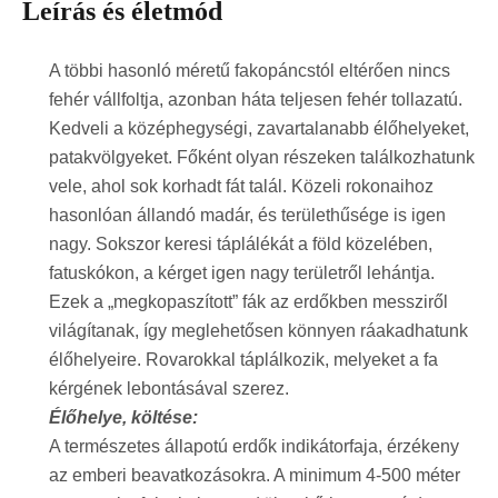
Leírás és életmód
A többi hasonló méretű fakopáncstól eltérően nincs
fehér vállfoltja, azonban háta teljesen fehér tollazatú.
Kedveli a középhegységi, zavartalanabb élőhelyeket,
patakvölgyeket. Főként olyan részeken találkozhatunk
vele, ahol sok korhadt fát talál. Közeli rokonaihoz
hasonlóan állandó madár, és területhűsége is igen
nagy. Sokszor keresi táplálékát a föld közelében,
fatuskókon, a kérget igen nagy területről lehántja.
Ezek a „megkopaszított” fák az erdőkben messziről
világítanak, így meglehetősen könnyen ráakadhatunk
élőhelyeire. Rovarokkal táplálkozik, melyeket a fa
kérgének lebontásával szerez.
Élőhelye, költése:
A természetes állapotú erdők indikátorfaja, érzékeny
az emberi beavatkozásokra. A minimum 4-500 méter