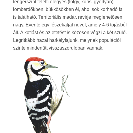
tengerszint feletti elegyes (tölgy, kőris, gyertyán)
lomberdőkben, bükkösökben él, ahol sok korhadó fa
is található. Territoriális madár, revírje meglehetősen
nagy. Évente egy fészekaljat nevel, amely 4-6 tojásból
áll. A kotlást és az etetést is közösen végzi a két szülő.
Legritkább hazai harkályfajunk, melynek populációi
szinte mindenütt visszaszorulóban vannak.