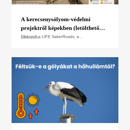
A kerecsenysólyom-védelmi
projektről képekben (letölthető
poszter)
Elkészült a LIFE SakerRoads, a
2026.08.04
kerecsensólyom-védelme az Észak-alföldi
régióban projektünk főbb tevékenységeit
összefoglaló poszterünk, melyet