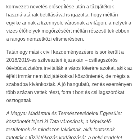
környezeti nevelés elősegítése után a tűzijátékok
használatának betiltásával is igazolta, hogy méltán
egyike annak a tizennyolc városnak a világon, amelyek a
vizes élőhelyek megőrzéséért méltán részesültek ebben
a rangos nemzetközi elismerésben.
Tatán egy másik civil kezdeményezésre is sor került a
2018/2019-es szilveszteri éjszakán – csillagszórós
óévbúcsúztatóra invitálták a város főterére azokat, akik az
éjfélt immár nem tűzijátékokkal köszöntenék, de mégis a
szabadba kívánkoztak. A jó hangulatú, zenés eseményen
több százan vettek részt, forralt bort és csillagszórókat
osztogattak.
A Magyar Madártani és Természetvédelmi Egyesület
köszönetét fejezi ki Tata városának, a képviselő-
testületnek és mindazon lakóknak, akik fontosnak
tartották a tűzijátékozás korlátozását, a helyi rendelet