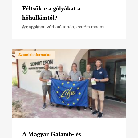
Féltsük-e a gólyákat a
hőhullámtól?
A napokban várható tartós, extrém magas
2026.07.31
hőmérséklet miatt hőségriasztás van
érvényben. Hogyan hat ez a madarakra,
különösen a napsütötte fészken
Szemléletformálás
A Magyar Galamb- és