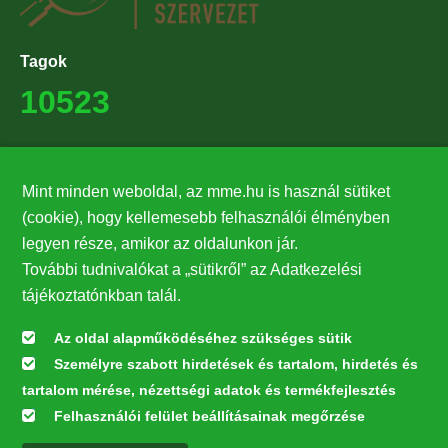
Tagok
10523
Támogatók
Mint minden weboldal, az mme.hu is használ sütiket
27224
(cookie), hogy kellemesebb felhasználói élményben
legyen része, amikor az oldalunkon jár.
Hírlevél feliratkozás
További tudnivalókat a „sütikről” az Adatkezelési
Értesüljön elsőként legfrissebb híreinkről, eseményeinkről!
tájékoztatónkban talál.
Az oldal alapműködéséhez szükséges sütik
Személyre szabott hirdetések és tartalom, hirdetés és
Feliratkozás
tartalom mérése, nézettségi adatok és termékfejlesztés
Felhasználói felület beállításainak megőrzése