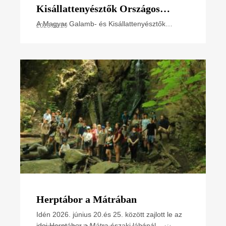
Kisállattenyésztők Országos
Szövetségének elnökével
A Magyar Galamb- és Kisállattenyésztők
2026.07.29
Országos Szövetsége (MGKSZ) és a Magyar
egyeztettünk
Madártani és Természetvédelmi Egyesület
(MME) képviselői nemrég az MME
Herptábor a Mátrában
Idén 2026. június 20.és 25. között zajlott le az
idei Herptábor a Mátra északi lábánál