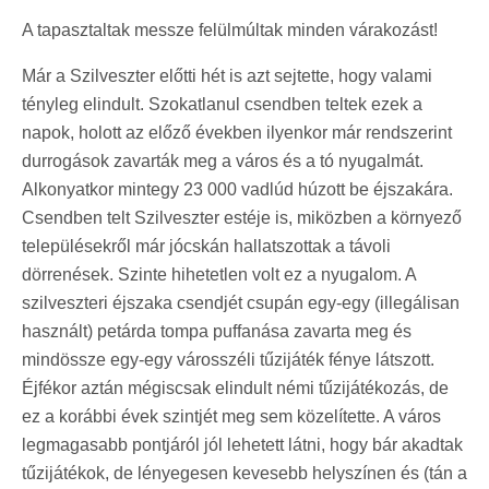
A tapasztaltak messze felülmúltak minden várakozást!
Már a Szilveszter előtti hét is azt sejtette, hogy valami
tényleg elindult. Szokatlanul csendben teltek ezek a
napok, holott az előző években ilyenkor már rendszerint
durrogások zavarták meg a város és a tó nyugalmát.
Alkonyatkor mintegy 23 000 vadlúd húzott be éjszakára.
Csendben telt Szilveszter estéje is, miközben a környező
településekről már jócskán hallatszottak a távoli
dörrenések. Szinte hihetetlen volt ez a nyugalom. A
szilveszteri éjszaka csendjét csupán egy-egy (illegálisan
használt) petárda tompa puffanása zavarta meg és
mindössze egy-egy városszéli tűzijáték fénye látszott.
Éjfékor aztán mégiscsak elindult némi tűzijátékozás, de
ez a korábbi évek szintjét meg sem közelítette. A város
legmagasabb pontjáról jól lehetett látni, hogy bár akadtak
tűzijátékok, de lényegesen kevesebb helyszínen és (tán a