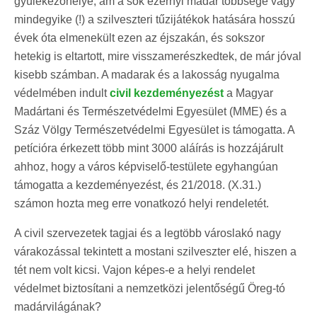
gyülekezőhelye, ám a sok ezernyi madár többsége vagy
mindegyike (!) a szilveszteri tűzijátékok hatására hosszú
évek óta elmenekült ezen az éjszakán, és sokszor
hetekig is eltartott, mire visszamerészkedtek, de már jóval
kisebb számban. A madarak és a lakosság nyugalma
védelmében indult
civil kezdeményezést
a Magyar
Madártani és Természetvédelmi Egyesület (MME) és a
Száz Völgy Természetvédelmi Egyesület is támogatta. A
petícióra érkezett több mint 3000 aláírás is hozzájárult
ahhoz, hogy a város képviselő-testülete egyhangúan
támogatta a kezdeményezést, és 21/2018. (X.31.)
számon hozta meg erre vonatkozó helyi rendeletét.
A civil szervezetek tagjai és a legtöbb városlakó nagy
várakozással tekintett a mostani szilveszter elé, hiszen a
tét nem volt kicsi. Vajon képes-e a helyi rendelet
védelmet biztosítani a nemzetközi jelentőségű Öreg-tó
madárvilágának?