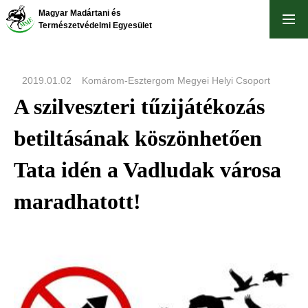
Ugrás
Magyar Madártani és
a
Természetvédelmi Egyesület
tartalomra
2019.01.02
Komárom-Esztergom Megyei Helyi Csoport
A szilveszteri tűzijátékozás
betiltásának köszönhetően
Tata idén a Vadludak városa
maradhatott!