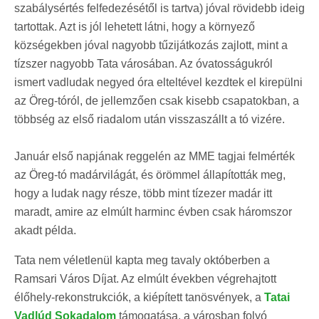
szabálysértés felfedezésétől is tartva) jóval rövidebb ideig
tartottak. Azt is jól lehetett látni, hogy a környező
községekben jóval nagyobb tűzijátkozás zajlott, mint a
tízszer nagyobb Tata városában. Az óvatosságukról
ismert vadludak negyed óra elteltével kezdtek el kirepülni
az Öreg-tóról, de jellemzően csak kisebb csapatokban, a
többség az első riadalom után visszaszállt a tó vizére.
Január első napjának reggelén az MME tagjai felmérték
az Öreg-tó madárvilágát, és örömmel állapították meg,
hogy a ludak nagy része, több mint tízezer madár itt
maradt, amire az elmúlt harminc évben csak háromszor
akadt példa.
Tata nem véletlenül kapta meg tavaly októberben a
Ramsari Város Díjat. Az elmúlt években végrehajtott
élőhely-rekonstrukciók, a kiépített tanösvények, a
Tatai
Vadlúd Sokadalom
támogatása, a városban folyó