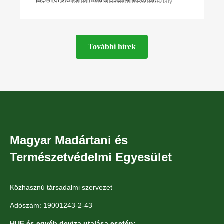
2026.07.23 • Kétéltű- és Hüllővédelmi Szakosztály
Parádfürdőn és környékén. A környék szinte
minden kétéltű- és
További hírek
Magyar Madártani és
Természetvédelmi Egyesület
Közhasznú társadalmi szervezet
Adószám: 19001243-2-43
HUF és egyéb deviza utalása esetén: