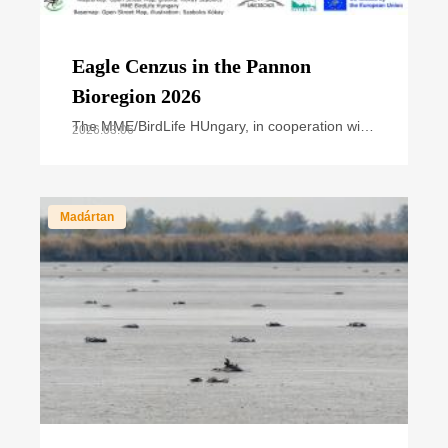
Eagle Cenzus in the Pannon
Bioregion 2026
The MME/BirdLife HUngary, in cooperation with
2026.03.06
national park directorates and other civil nature
conservation organizations, organized the
annual
Madártan