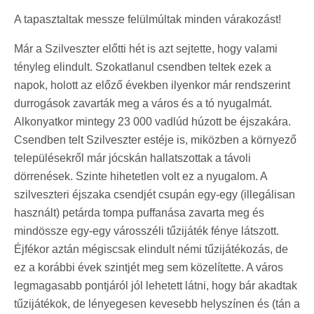
A tapasztaltak messze felülmúltak minden várakozást!
Már a Szilveszter előtti hét is azt sejtette, hogy valami
tényleg elindult. Szokatlanul csendben teltek ezek a
napok, holott az előző években ilyenkor már rendszerint
durrogások zavarták meg a város és a tó nyugalmát.
Alkonyatkor mintegy 23 000 vadlúd húzott be éjszakára.
Csendben telt Szilveszter estéje is, miközben a környező
településekről már jócskán hallatszottak a távoli
dörrenések. Szinte hihetetlen volt ez a nyugalom. A
szilveszteri éjszaka csendjét csupán egy-egy (illegálisan
használt) petárda tompa puffanása zavarta meg és
mindössze egy-egy városszéli tűzijáték fénye látszott.
Éjfékor aztán mégiscsak elindult némi tűzijátékozás, de
ez a korábbi évek szintjét meg sem közelítette. A város
legmagasabb pontjáról jól lehetett látni, hogy bár akadtak
tűzijátékok, de lényegesen kevesebb helyszínen és (tán a