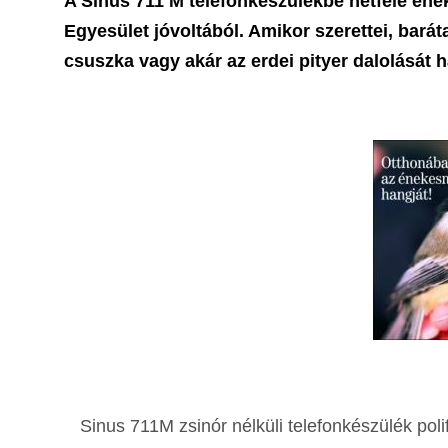
A Sinus 711 M telefonkészülékbe hétféle éne
Egyesület jóvoltából. Amikor szerettei, bará
csuszka vagy akár az erdei pityer dalolását h
Sinus 711M zsinór nélküli telefonkészülék poli