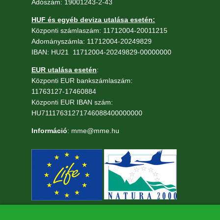
Adószám: 19001243-2-43
HUF és egyéb deviza utalása esetén:
Központi számlaszám: 11712004-20011215
Adományszámla: 11712004-20249829
IBAN: HU21 11712004-20249829-00000000
EUR utalása esetén
:
Központi EUR bankszámlaszám:
11763127-17460884
Központi EUR IBAN szám:
HU71117631271746088400000000
Információ
: mme@mme.hu