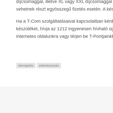
díjcsomaggal, illetve XL vagy XXL díjcsomagga
vehetnek részt egyösszegű fizetés esetén. A kés
Ha a T-Com szolgáltatásaival kapcsolatban ké
készüléket, hívja az 1212 ingyenesen hívható ü
internetes oldalunkra vagy térjen be T-Pontjain
támogatás
adományozás