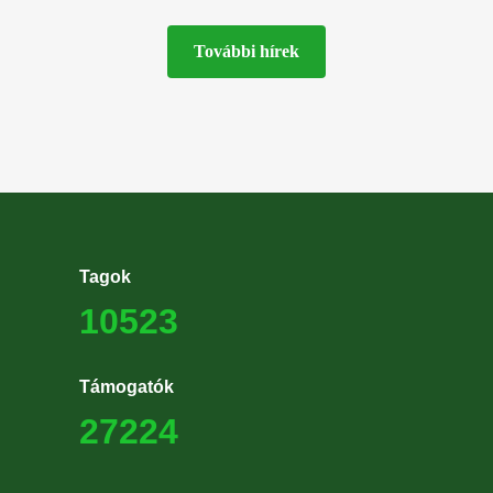
MME
További hírek
Tagok
10523
Támogatók
27224