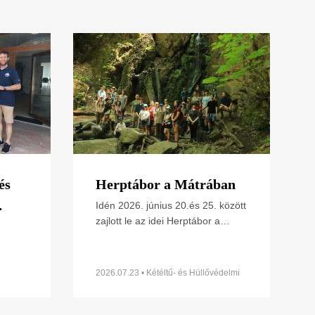
és
Herptábor a Mátrában
Idén 2026. június 20.és 25. között
zajlott le az idei Herptábor a
ének
Mátra északi lábánál Parádfürdőn
s
ünk
és környékén. A környék szinte
minden kétéltű- és
2026.07.23 • Kétéltű- és Hüllővédelmi
Szakosztály
t
z