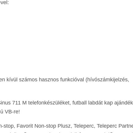
vel:
zen kívül számos hasznos funkcióval (hívószámkijelzés,
 Sinus 711 M telefonkészüléket, futball labdát kap ajándé
gú VB-re!
n-stop, Favorit Non-stop Plusz, Teleperc, Teleperc Partn