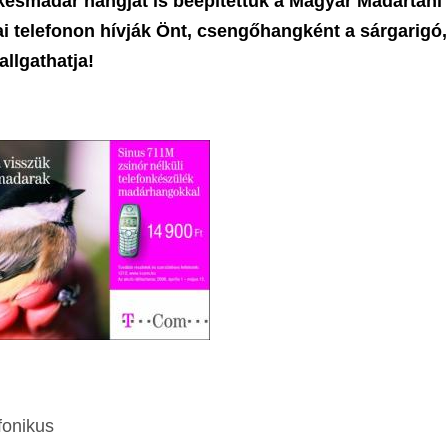
kesmadár hangját is beépítettük a Magyar Madártani
tai telefonon hívják Önt, csengőhangként a sárgarigó,
allgathatja!
fonikus