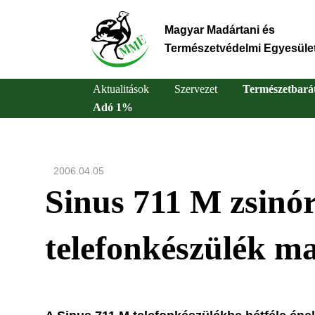
Ugrás
a
Magyar Madártani és
tartalomra
Természetvédelmi Egyesüle
Aktualitások
Szervezet
Természetbará
Adó 1%
Main
navigation
2006.04.05
Sinus 711 M zsinó
telefonkészülék 