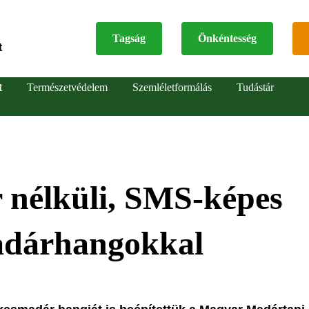
Tagság
Önkéntesség
t
Top
t
Természetvédelem
Szemléletformálás
Tudástár
menu
r nélküli, SMS-képes
madárhangokkal