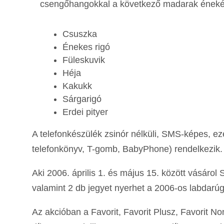
csengőhangokkal a következő madarak éneké
Csuszka
Énekes rigó
Füleskuvik
Héja
Kakukk
Sárgarigó
Erdei pityer
A telefonkészülék zsinór nélküli, SMS-képes, e
telefonkönyv, T-gomb, BabyPhone) rendelkezik.
Aki 2006. április 1. és május 15. között vásárol
valamint 2 db jegyet nyerhet a 2006-os labdarú
Az akcióban a Favorit, Favorit Plusz, Favorit No