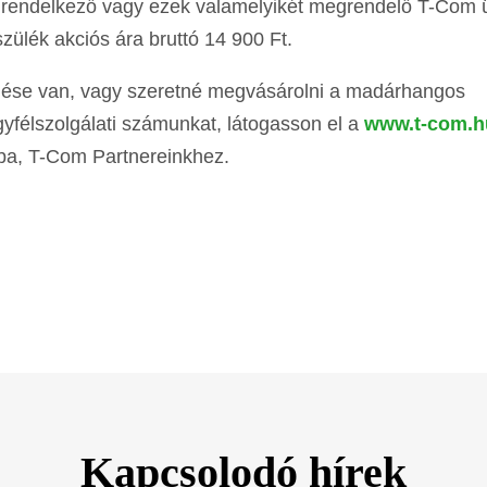
l rendelkező vagy ezek valamelyikét megrendelő T-Com 
zülék akciós ára bruttó 14 900 Ft.
rdése van, vagy szeretné megvásárolni a madárhangos
gyfélszolgálati számunkat, látogasson el a
www.t-com.h
kba, T-Com Partnereinkhez.
Kapcsolodó hírek