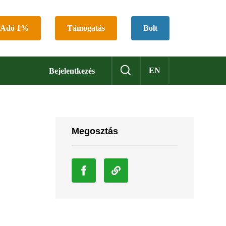
Adó 1%
Támogatás
Bolt
EN
Bejelentkezés
Megosztás