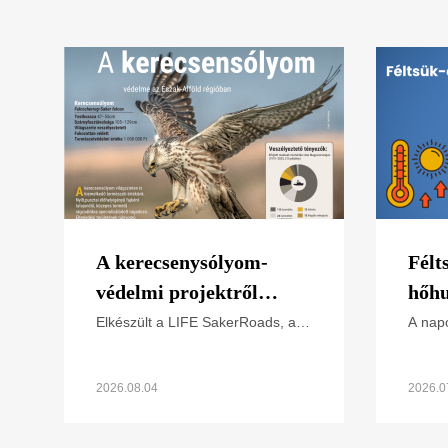
A kerecsenysólyom-
Félt
védelmi projektről
hőhu
képekben (letölthető
Elkészült a LIFE SakerRoads, a
A napo
kerecsensólyom-védelme az
extré
poszter)
Észak-alföldi régióban projektünk
hőség
főbb tevékenységeit összefoglaló
Hogya
2026.08.04
2026.0
poszterünk, melyet
külön