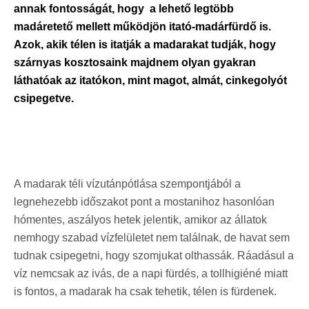
annak fontosságát, hogy a lehető legtöbb
madáretető mellett működjön itató-madárfürdő is.
Azok, akik télen is itatják a madarakat tudják, hogy
szárnyas kosztosaink majdnem olyan gyakran
láthatóak az itatókon, mint magot, almát, cinkegolyót
csipegetve.
A madarak téli vízutánpótlása szempontjából a
legnehezebb időszakot pont a mostanihoz hasonlóan
hómentes, aszályos hetek jelentik, amikor az állatok
nemhogy szabad vízfelületet nem találnak, de havat sem
tudnak csipegetni, hogy szomjukat olthassák. Ráadásul a
víz nemcsak az ivás, de a napi fürdés, a tollhigiéné miatt
is fontos, a madarak ha csak tehetik, télen is fürdenek.