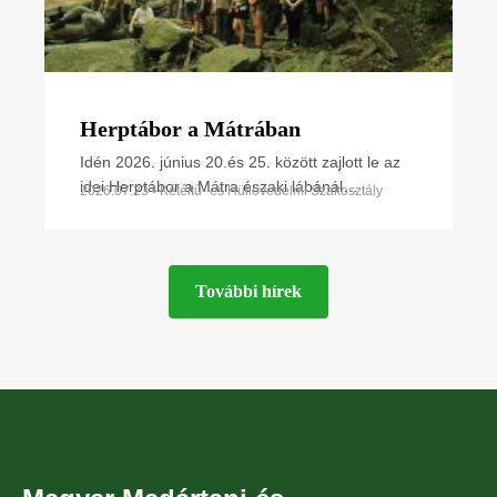
Herptábor a Mátrában
Idén 2026. június 20.és 25. között zajlott le az
idei Herptábor a Mátra északi lábánál
2026.07.23 • Kétéltű- és Hüllővédelmi Szakosztály
Parádfürdőn és környékén. A környék szinte
minden kétéltű- és
További hírek