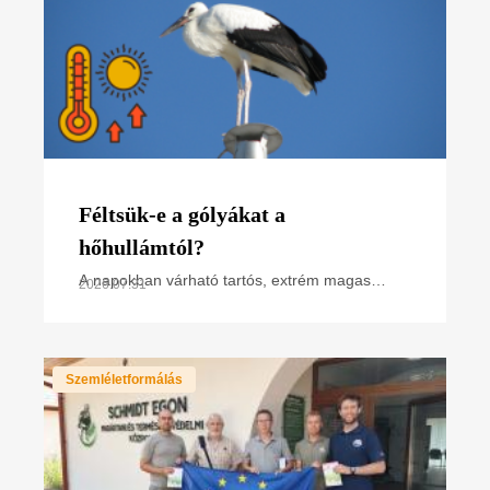
Féltsük-e a gólyákat a
hőhullámtól?
A napokban várható tartós, extrém magas
2026.07.31
hőmérséklet miatt hőségriasztás van
érvényben. Hogyan hat ez a madarakra,
különösen a napsütötte fészken
Szemléletformálás