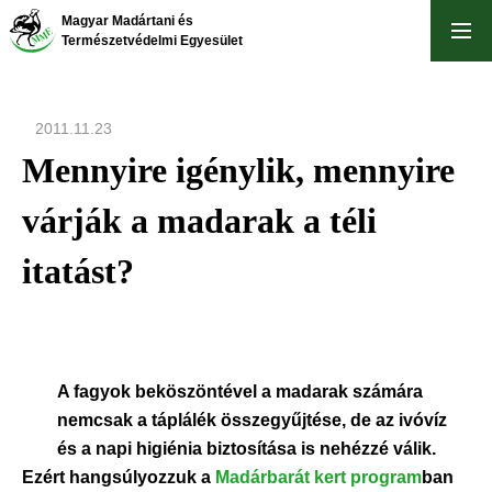
Ugrás
Magyar Madártani és
a
Természetvédelmi Egyesület
tartalomra
2011.11.23
Mennyire igénylik, mennyire
várják a madarak a téli
itatást?
A fagyok beköszöntével a madarak számára
nemcsak a táplálék összegyűjtése, de az ivóvíz
és a napi higiénia biztosítása is nehézzé válik.
Ezért hangsúlyozzuk
a
Madárbarát kert program
ban