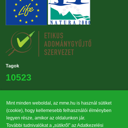
Tagok
10523
Támogatók
Mint minden weboldal, az mme.hu is használ sütiket
27224
(cookie), hogy kellemesebb felhasználói élményben
legyen része, amikor az oldalunkon jár.
Hírlevél feliratkozás
További tudnivalókat a „sütikről” az Adatkezelési