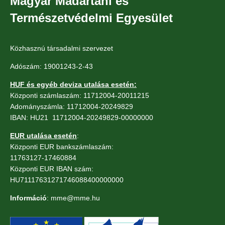
Magyar Madártani és
Természetvédelmi Egyesület
Közhasznú társadalmi szervezet
Adószám: 19001243-2-43
HUF és egyéb deviza utalása esetén:
Központi számlaszám: 11712004-20011215
Adományszámla: 11712004-20249829
IBAN: HU21 11712004-20249829-00000000
EUR utalása esetén
:
Központi EUR bankszámlaszám:
11763127-17460884
Központi EUR IBAN szám:
HU71117631271746088400000000
Információ
: mme@mme.hu