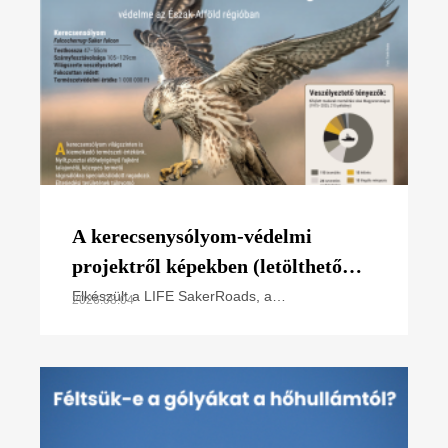
A kerecsenysólyom-védelmi
projektről képekben (letölthető
poszter)
Elkészült a LIFE SakerRoads, a
2026.08.04
kerecsensólyom-védelme az Észak-alföldi
régióban projektünk főbb tevékenységeit
összefoglaló poszterünk, melyet