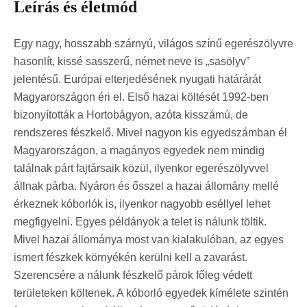
Leírás és életmód
Egy nagy, hosszabb szárnyú, világos színű egerészölyvre
hasonlít, kissé sasszerű, német neve is „sasölyv”
jelentésű. Európai elterjedésének nyugati határárát
Magyarországon éri el. Első hazai költését 1992-ben
bizonyították a Hortobágyon, azóta kisszámú, de
rendszeres fészkelő. Mivel nagyon kis egyedszámban él
Magyarországon, a magányos egyedek nem mindig
találnak párt fajtársaik közül, ilyenkor egerészölyvvel
állnak párba. Nyáron és ősszel a hazai állomány mellé
érkeznek kóborlók is, ilyenkor nagyobb eséllyel lehet
megfigyelni. Egyes példányok a telet is nálunk töltik.
Mivel hazai állománya most van kialakulóban, az egyes
ismert fészkek környékén kerülni kell a zavarást.
Szerencsére a nálunk fészkelő párok főleg védett
területeken költenek. A kóborló egyedek kímélete szintén