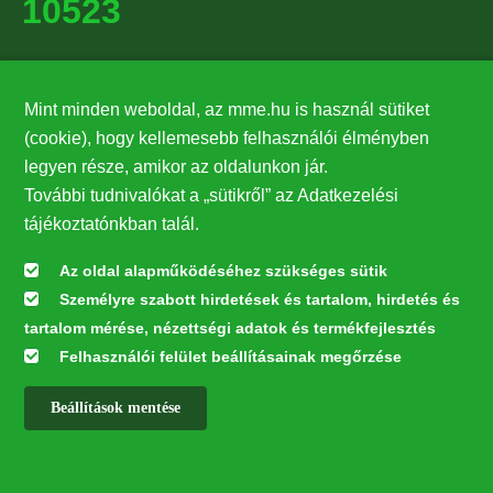
10523
Támogatók
Mint minden weboldal, az mme.hu is használ sütiket
27224
(cookie), hogy kellemesebb felhasználói élményben
legyen része, amikor az oldalunkon jár.
Hírlevél feliratkozás
További tudnivalókat a „sütikről” az Adatkezelési
Értesüljön elsőként legfrissebb híreinkről, eseményeinkről!
tájékoztatónkban talál.
Az oldal alapműködéséhez szükséges sütik
Személyre szabott hirdetések és tartalom, hirdetés és
Feliratkozás
tartalom mérése, nézettségi adatok és termékfejlesztés
Felhasználói felület beállításainak megőrzése
Beállítások mentése
Az oldal kialakítása a LIFE20 NGO4GD/HU/000037 „Közösen a
természetért” elnevezésű program keretében az Európai Bizottság LIFE
alapja támogatásában valósult meg.
✕
Minden jog fenntartva © 2026