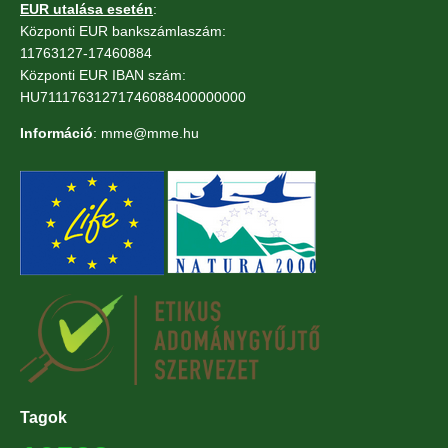
EUR utalása esetén
:
Központi EUR bankszámlaszám:
11763127-17460884
Központi EUR IBAN szám:
HU71117631271746088400000000
Információ
: mme@mme.hu
Tagok