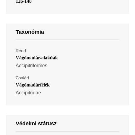
126-148
Taxonómia
Rend
Vágómadár-alakúak
Accipitriformes
Család
Vágómadárfélék
Accipitridae
Védelmi státusz