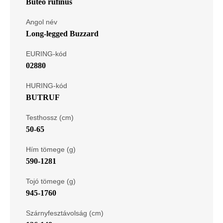
Buteo rufinus
Angol név
Long-legged Buzzard
EURING-kód
02880
HURING-kód
BUTRUF
Testhossz (cm)
50-65
Hím tömege (g)
590-1281
Tojó tömege (g)
945-1760
Szárnyfesztávolság (cm)