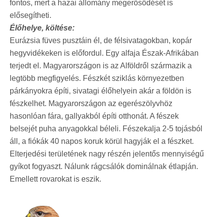
fontos, mert a hazai állomány megerősödését is
elősegítheti.
Élőhelye, költése:
Eurázsia füves pusztáin él, de félsivatagokban, kopár
hegyvidékeken is előfordul. Egy alfaja Észak-Afrikában
terjedt el. Magyarországon is az Alföldről származik a
legtöbb megfigyelés. Fészkét sziklás környezetben
párkányokra építi, sivatagi élőhelyein akár a földön is
fészkelhet. Magyarországon az egerészölyvhöz
hasonlóan fára, gallyakból építi otthonát. A fészek
belsejét puha anyagokkal béleli. Fészekalja 2-5 tojásból
áll, a fiókák 40 napos koruk körül hagyják el a fészket.
Elterjedési területének nagy részén jelentős mennyiségű
gyíkot fogyaszt. Nálunk rágcsálók dominálnak étlapján.
Emellett rovarokat is eszik.