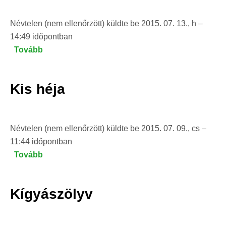
Névtelen (nem ellenőrzött)
küldte be
2015. 07. 13., h –
14:49
időpontban
Tovább
(Parlagi
sas)
Kis héja
Névtelen (nem ellenőrzött)
küldte be
2015. 07. 09., cs –
11:44
időpontban
Tovább
(Kis
héja)
Kígyászölyv