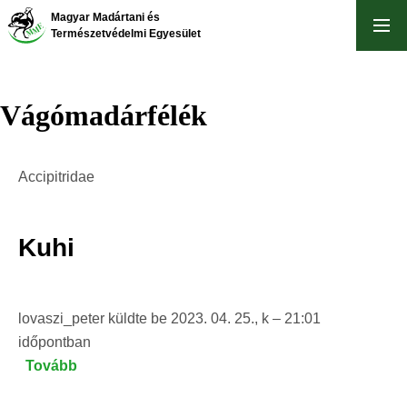
Ugrás
Magyar Madártani és
a
Természetvédelmi Egyesület
tartalomra
Vágómadárfélék
Accipitridae
Kuhi
lovaszi_peter
küldte be
2023. 04. 25., k – 21:01
időpontban
Tovább
(Kuhi)