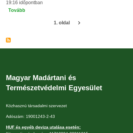
19:16
időpontban
Tovább
(Karvaly)
1. oldal
Oldalszámozás
Magyar Madártani és
Természetvédelmi Egyesület
Közhasznú társadalmi szervezet
Adószám: 19001243-2-43
HUF és egyéb deviza utalása esetén: