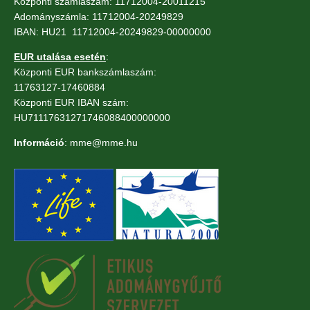
Központi számlaszám: 11712004-20011215
Adományszámla: 11712004-20249829
IBAN: HU21 11712004-20249829-00000000
EUR utalása esetén
:
Központi EUR bankszámlaszám:
11763127-17460884
Központi EUR IBAN szám:
HU71117631271746088400000000
Információ
: mme@mme.hu