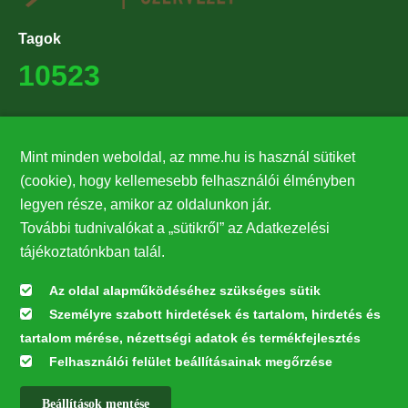
Tagok
10523
Támogatók
Mint minden weboldal, az mme.hu is használ sütiket
27224
(cookie), hogy kellemesebb felhasználói élményben
legyen része, amikor az oldalunkon jár.
Hírlevél feliratkozás
További tudnivalókat a „sütikről” az Adatkezelési
Értesüljön elsőként legfrissebb híreinkről, eseményeinkről!
tájékoztatónkban talál.
Az oldal alapműködéséhez szükséges sütik
Személyre szabott hirdetések és tartalom, hirdetés és
Feliratkozás
tartalom mérése, nézettségi adatok és termékfejlesztés
Felhasználói felület beállításainak megőrzése
Beállítások mentése