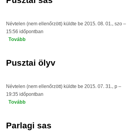
Pusztai sas
Névtelen (nem ellenőrzött)
küldte be
2015. 08. 01., szo –
15:56
időpontban
Tovább
(Pusztai
sas)
Pusztai ölyv
Névtelen (nem ellenőrzött)
küldte be
2015. 07. 31., p –
19:35
időpontban
Tovább
(Pusztai
ölyv
)
Parlagi sas