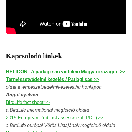
Kapcsolódó linkek
HELICON - A parlagi sas védelme Magyarországon >>
Természetvédelmi kezelés / Parlagi sas >>
oldal a termeszetvedelmikezeles.hu honlapon
Angol nyelven:
BirdLife fact sheet >>
a BirdLife International megfelelő oldala
2015 European Red List assessment (PDF) >>
a BirdLife európai Vörös Listájának megfelelő oldala