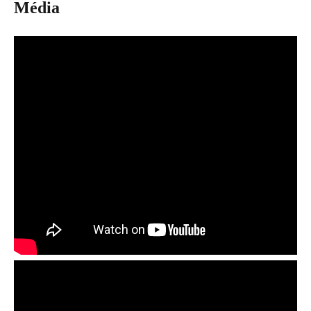
Média