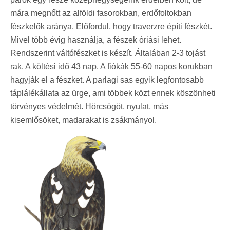
mára megnőtt az alföldi fasorokban, erdőfoltokban
fészkelők aránya. Előfordul, hogy traverzre építi fészkét.
Mivel több évig használja, a fészek óriási lehet.
Rendszerint váltófészket is készít. Általában 2-3 tojást
rak. A költési idő 43 nap. A fiókák 55-60 napos korukban
hagyják el a fészket. A parlagi sas egyik legfontosabb
táplálékállata az ürge, ami többek közt ennek köszönheti
törvényes védelmét. Hörcsögöt, nyulat, más
kisemlősöket, madarakat is zsákmányol.