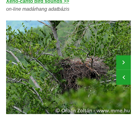
Xeno-canto bird sounds >>
on-line madárhang adatbázis