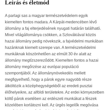
Leírás és életmód
A parlagi sas a magyar természetvédelem egyik
kiemelten fontos madara. A Kárpát-medencében lévő
állomány a faj elterjedésének nyugati határán található.
Mivel világállománya csökken, a Szlovákiával közös
hazai állomány pedig növekszik, a fajvédelmi munkában
hazánknak kiemelt szerepe van. A természetvédelmi
munkáknak köszönhetően az elmúlt 30 év alatt az
állomány megtízszereződött. Kiemelten fontos a hazai
állomány megőrzése az európai populáció
szempontjából. Az állománynövekedés mellett
megfigyelhető, hogy a párok egyre nagyobb része
átköltözik a középhegységekből az eredeti pusztai
élőhelyeikre, az alföldi területekre. Az erdei környezetben
költő párok esetében az erdészeti munkákat a fészek
közelében korlátozni kell. Az ürgés legelők megóvása