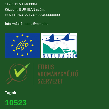
11763127-17460884
Központi EUR IBAN szám:
HU71117631271746088400000000
Információ
: mme@mme.hu
Tagok
10523