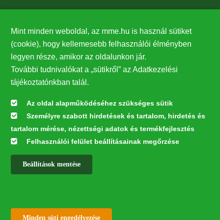
Támogatók
Mint minden weboldal, az mme.hu is használ sütiket
27224
(cookie), hogy kellemesebb felhasználói élményben
legyen része, amikor az oldalunkon jár.
Hírlevél feliratkozás
További tudnivalókat a „sütikről” az Adatkezelési
Értesüljön elsőként legfrissebb híreinkről, eseményeinkről!
tájékoztatónkban talál.
Az oldal alapműködéséhez szükséges sütik
Személyre szabott hirdetések és tartalom, hirdetés és
Feliratkozás
tartalom mérése, nézettségi adatok és termékfejlesztés
Felhasználói felület beállításainak megőrzése
Beállítások mentése
Az oldal kialakítása a LIFE20 NGO4GD/HU/000037 „Közösen a
természetért” elnevezésű program keretében az Európai Bizottság LIFE
alapja támogatásában valósult meg.
✕
Minden jog fenntartva © 2026
Withdraw consent
Minden süti engedélyezése