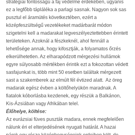
stratégiai fontosságú a faj védelme érdekében, ugyanis
ez a legfőbb tápláléka a parlagi sasnak. Nagyon sok sas
pusztul el áramütés következtében, ezért a
középfeszültségű vezetékeket madárbarát módon
szigetelni kell a madarakat legveszélyeztettebben érintett
területeken. Azoknál a fészkeknél, ahol fennáll a
lehetősége annak, hogy kifosztják, a folyamatos őrzés
elkerülhetetlen. Az elharapódzott mérgezési hullámok
egyre súlyosabb mértékben érintik ezt a fokozottan védett
sasfajunkat is, több mint 50 esetben találtak mérgezett
sast a szakemberek az elmúlt fél évtized alatt. Az öreg
madarak egész évben a költőhelyükön maradnak. A
fiatalok kóborlásba kezdenek, egy részük a Balkánon,
Kis-Ázsiában vagy Afrikában telel.
Élőhelye, költése:
Az eurázsiai füves puszták madara, ennek megfelelően
nálunk éri el elterjedésének nyugati határát. A hazai
párok egy része középhegységeink erdeiben költ, de