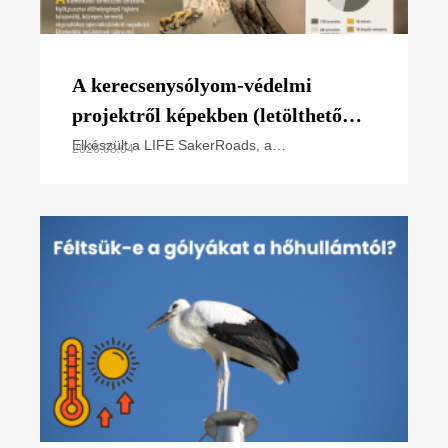
A kerecsenysólyom-védelmi
projektről képekben (letölthető
poszter)
Elkészült a LIFE SakerRoads, a
2026.08.04
kerecsensólyom-védelme az Észak-alföldi
régióban projektünk főbb tevékenységeit
összefoglaló poszterünk, melyet