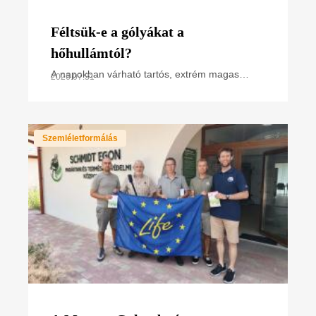
Féltsük-e a gólyákat a
hőhullámtól?
A napokban várható tartós, extrém magas
2026.07.31
hőmérséklet miatt hőségriasztás van
érvényben. Hogyan hat ez a madarakra,
különösen a napsütötte fészken
Szemléletformálás