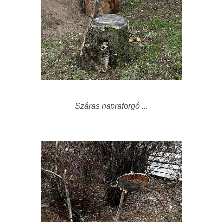
Száras napraforgó ...