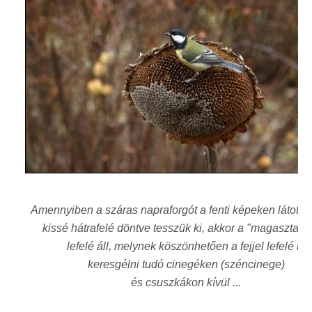
Amennyiben a száras napraforgót a fenti képeken látott 
kissé hátrafelé döntve tesszük ki, akkor a "magasztal"
lefelé áll, melynek köszönhetően a fejjel lefelé is
keresgélni tudó cinegéken (széncinege)
és csuszkákon kívül ...