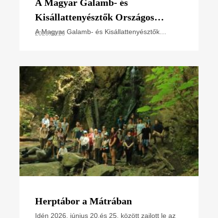
A Magyar Galamb- és
Kisállattenyésztők Országos
Szövetségének elnökével
A Magyar Galamb- és Kisállattenyésztők
2026.07.29
Országos Szövetsége (MGKSZ) és a Magyar
egyeztettünk
Madártani és Természetvédelmi Egyesület
(MME) képviselői nemrég az MME
Herptábor a Mátrában
Idén 2026. június 20.és 25. között zajlott le az