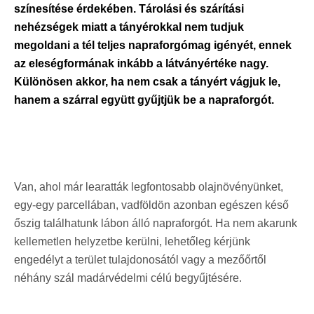
színesítése érdekében. Tárolási és szárítási
nehézségek miatt a tányérokkal nem tudjuk
megoldani a tél teljes napraforgómag igényét, ennek
az eleségformának inkább a látványértéke nagy.
Különösen akkor, ha nem csak a tányért vágjuk le,
hanem a szárral együtt gyűjtjük be a napraforgót.
Van, ahol már learatták legfontosabb olajnövényünket,
egy-egy parcellában, vadföldön azonban egészen késő
őszig találhatunk lábon álló napraforgót. Ha nem akarunk
kellemetlen helyzetbe kerülni, lehetőleg kérjünk
engedélyt a terület tulajdonosától vagy a mezőőrtől
néhány szál madárvédelmi célú begyűjtésére.