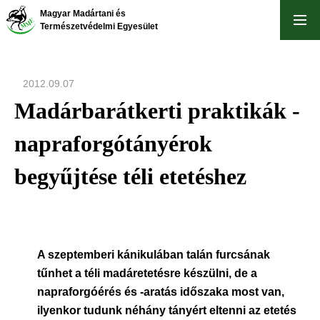
Ugrás
Magyar Madártani és
a
Természetvédelmi Egyesület
tartalomra
2012.09.07
Madárbarátkerti praktikák -
napraforgótányérok
begyűjtése téli etetéshez
A szeptemberi kánikulában talán furcsának
tűnhet a téli madáretetésre készülni, de a
napraforgóérés és -aratás időszaka most van,
ilyenkor tudunk néhány tányért eltenni az etetés