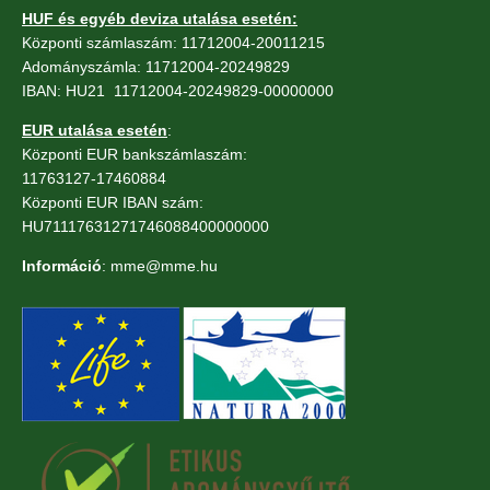
HUF és egyéb deviza utalása esetén:
Központi számlaszám: 11712004-20011215
Adományszámla: 11712004-20249829
IBAN: HU21 11712004-20249829-00000000
EUR utalása esetén
:
Központi EUR bankszámlaszám:
11763127-17460884
Központi EUR IBAN szám:
HU71117631271746088400000000
Információ
: mme@mme.hu