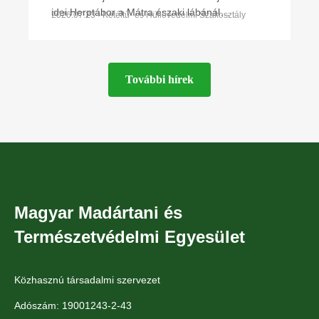
idei Herptábor a Mátra északi lábánál
2026.07.23 • Kétéltű- és Hüllővédelmi Szakosztály
Parádfürdőn és környékén. A környék szinte
minden kétéltű- és
További hírek
Magyar Madártani és
Természetvédelmi Egyesület
Közhasznú társadalmi szervezet
Adószám: 19001243-2-43