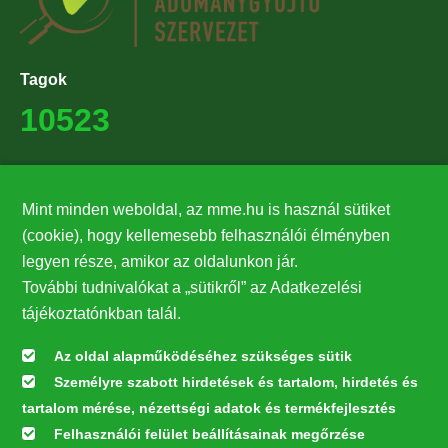
Tagok
10523
Támogatók
Mint minden weboldal, az mme.hu is használ sütiket
27224
(cookie), hogy kellemesebb felhasználói élményben
legyen része, amikor az oldalunkon jár.
Hírlevél feliratkozás
További tudnivalókat a „sütikről” az Adatkezelési
Értesüljön elsőként legfrissebb híreinkről, eseményeinkről!
tájékoztatónkban talál.
Az oldal alapműködéséhez szükséges sütik
Személyre szabott hirdetések és tartalom, hirdetés és
Feliratkozás
tartalom mérése, nézettségi adatok és termékfejlesztés
Felhasználói felület beállításainak megőrzése