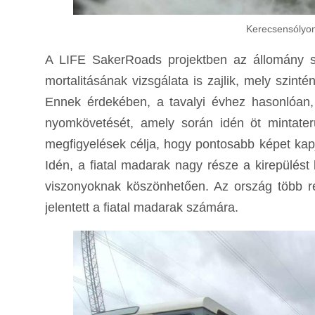
Kerecsensólyom
A LIFE SakerRoads projektben az állomány sz
mortalitásának vizsgálata is zajlik, mely szi
Ennek érdekében, a tavalyi évhez hasonlóan
nyomkövetését, amely során idén öt mintater
megfigyelések célja, hogy pontosabb képet kapj
Idén, a fiatal madarak nagy része a kirepülés
viszonyoknak köszönhetően. Az ország több r
jelentett a fiatal madarak számára.