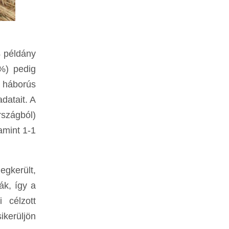
4 példány
9%) pedig
 háborús
datait. A
rszágból)
amint 1-1
gkerült,
ák, így a
 célzott
kerüljön