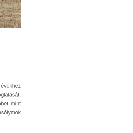
 évekhez
glalását,
bbet mint
ensólymok