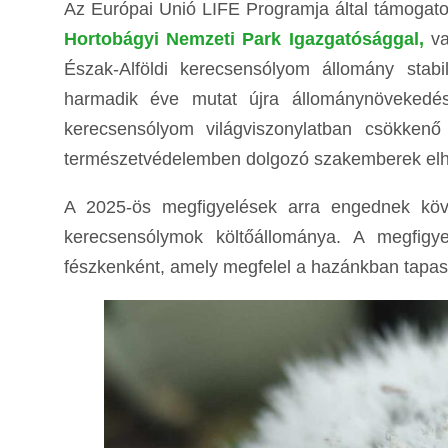
Az Európai Unió LIFE Programja által támogato
Hortobágyi Nemzeti Park Igazgatósággal,
va
Észak-Alföldi kerecsensólyom állomány stab
harmadik éve mutat újra állománynövekedé
kerecsensólyom világviszonylatban csökkenő
természetvédelemben dolgozó szakemberek elhiv
A 2025-ös megfigyelések arra engednek köve
kerecsensólymok költőállománya. A megfigye
fészkenként, amely megfelel a hazánkban tapa