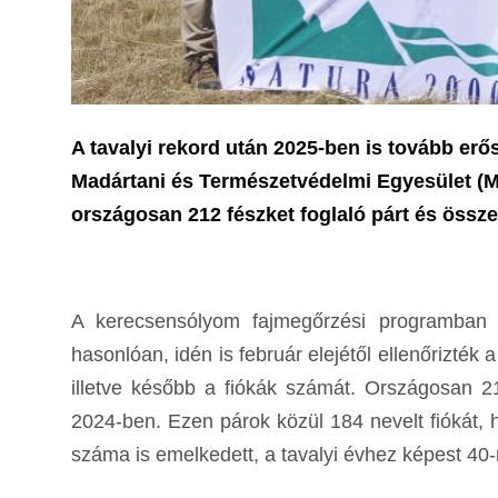
A tavalyi rekord után 2025-ben is tovább er
Madártani és Természetvédelmi Egyesület (
országosan 212 fészket foglaló párt és össz
A kerecsensólyom fajmegőrzési programban 
hasonlóan, idén is február elejétől ellenőrizté
illetve később a fiókák számát. Országosan 212 
2024-ben. Ezen párok közül 184 nevelt fiókát, h
száma is emelkedett, a tavalyi évhez képest 40