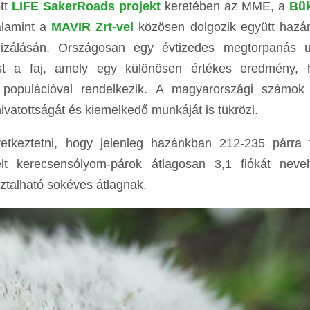
tt
LIFE SakerRoads projekt
keretében az MME, a
Bük
lamint a
MAVIR Zrt-vel
közösen dolgozik együtt hazá
ilizálásán. Országosan egy évtizedes megtorpanás 
st a faj, amely egy különösen értékes eredmény, 
 populációval rendelkezik. A magyarországi számok
atottságát és kiemelkedő munkáját is tükrözi.
tkeztetni, hogy jelenleg hazánkban 212-235 párra 
lt kerecsensólyom-párok átlagosan 3,1 fiókát nevel
sztalható sokéves átlagnak.