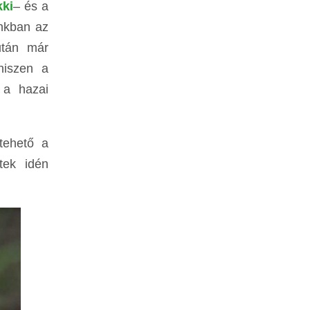
ki
– és a
nkban az
után már
hiszen a
 a hazai
tehető a
tek idén