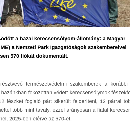
ősödött a hazai kerecsensólyom-állomány: a Magyar
MME) a Nemzeti Park Igazgatóságok szakembereivel
esen 570 fiókát dokumentált.
résztvevő természetvédelmi szakemberek a korábbi
k a hazánkban fokozottan védett kerecsensólymok fészekfo
fészket foglaló párt sikerült felderíteni, 12 párral tö
éttel több mint tavaly, ezzel arányosan a fiatal kerecs
-nel, 2025-ben elérve az 570-et.