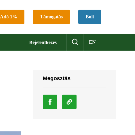
Adó 1%
Támogatás
Bolt
EN
Bejelentkezés
Megosztás