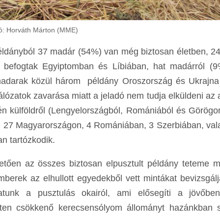
ó: Horváth Márton (MME)
9 példányból 37 madár (54%) van még biztosan életben, 2
an befogtak Egyiptomban és Líbiában, hat madárról (
t madarak közül három példány Oroszország és Ukrajna
ózatok zavarása miatt a jeladó nem tudja elküldeni az a
tén külföldről (Lengyelországból, Romániából és Görögo
leg 27 Magyarországon, 4 Romániában, 3 Szerbiában, val
n tartózkodik.
ően az összes biztosan elpusztult példány teteme me
rek az elhullott egyedekből vett mintákat bevizsgálj
atunk a pusztulás okairól, ami elősegíti a jövőbeni
inten csökkenő kerecsensólyom állományt hazánkban si