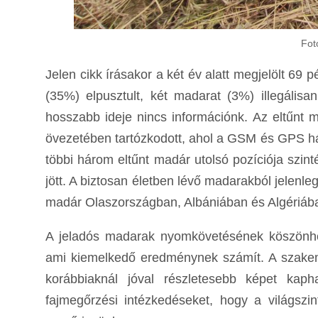
Fot
Jelen cikk írásakor a két év alatt megjelölt 6
(35%) elpusztult, két madarat (3%) illegális
hosszabb ideje nincs információnk. Az eltűn
övezetében tartózkodott, ahol a GSM és GPS hál
többi három eltűnt madár utolsó pozíciója szin
jött. A biztosan életben lévő madarakból jelen
madár Olaszországban, Albániában és Algériába
A jeladós madarak nyomkövetésének köszönhet
ami kiemelkedő eredménynek számít. A szakembe
korábbiaknál jóval részletesebb képet kaph
fajmegőrzési intézkedéseket, hogy a világsz