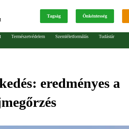
Tagság
Önkéntesség
t
Top
t
Természetvédelem
Szemléletformálás
Tudástár
menu
ekedés: eredményes a
jmegőrzés