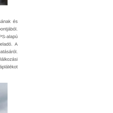
sának és
ontjából.
PS-alapú
eladó. A
atásáról.
lálkozási
plálékot