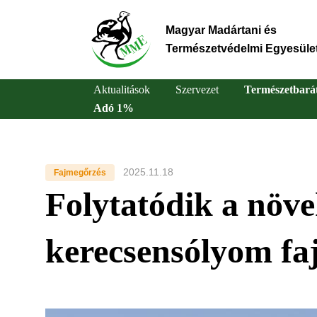
Ugrás
a
Magyar Madártani és
tartalomra
Természetvédelmi Egyesüle
Aktualitások
Szervezet
Természetbará
Adó 1%
Main
navigation
2025.11.18
Fajmegőrzés
Folytatódik a növ
kerecsensólyom fa