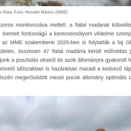
 fióka, Fotó: Horváth Márton (MME)
oros monitorozása mellett, a fiatal madarak kóborlá
ntén kiemelt fontosságú a kerecsensólyom védelme szemp
, az MME szakemberei 2025-ben is folytatták a faj G
ületen, összesen 47 fiatal madárra került műholdas j
unk a pusztulás okairól és azok állományra gyakorolt h
t követő időszakban is hazánkban maradt a kedvező táp
észén megerősödött mezei pocok állomány optimális tá