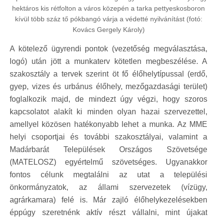
hektáros kis rétfolton a város közepén a tarka pettyeskosboron
kívül több száz tő pókbangó várja a védetté nyilvánítást (fotó:
Kovács Gergely Károly)
A kötelező ügyrendi pontok (vezetőség megválasztása,
logó) után jött a munkaterv kötetlen megbeszélése. A
szakosztály a tervek szerint öt fő élőhelytípussal (erdő,
gyep, vizes és urbánus élőhely, mezőgazdasági terület)
foglalkozik majd, de mindezt úgy végzi, hogy szoros
kapcsolatot alakít ki minden olyan hazai szervezettel,
amellyel közösen hatékonyabb lehet a munka. Az MME
helyi csoportjai és további szakosztályai, valamint a
Madárbarát Települések Országos Szövetsége
(MATELOSZ) egyértelmű szövetséges. Ugyanakkor
fontos célunk megtalálni az utat a települési
önkormányzatok, az állami szervezetek (vízügy,
agrárkamara) felé is. Már zajló élőhelykezelésekben
éppúgy szeretnénk aktív részt vállalni, mint újakat