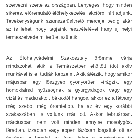
szervezni szerte az országban. Lényeges, hogy minden
sikeres, előremutató élőhelykezelési akcióról hírt adjunk.
Tevékenységünk számszerűsíthető mércéje pedig akár
az is lehet, hogy tagjaink részvételével hány új helyi
természetvédelmi terület születik.
Az Élőhelyvédelmi Szakosztály örömmel várja
mindazokat, akik a Természetben eltöltött időt aktív
munkával is el tudják képzelni. Akik átérzik, hogy amikor
májusban egy löszgyep gyönyörűen virágzik, egy
homokfalnál nyüzsögnek a gyurgyalagok vagy egy
vízállás madaraktól, békáktól hangos, akkor ez a látvány
még szebb, még örömtelibb, ha az év egy korábbi
szakaszában is voltunk már ott. Akkor februárban,
márciusban nem volt minden ennyire mosolygós,
fáradtan, izzadtan vagy éppen fázósan forgattuk ott az