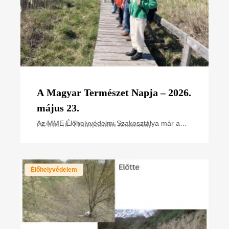
A Magyar Természet Napja – 2026.
május 23.
Az MME Élőhelyvédelmi Szakosztálya már a
2026.06.10 • Élőhelyvédelmi Szakosztály
megalakuláskor célul tűzte ki, hogy az értékes
területek fajgazdagságát, sokféleségét széles
körben bemutassa
Élőhelyvédelem