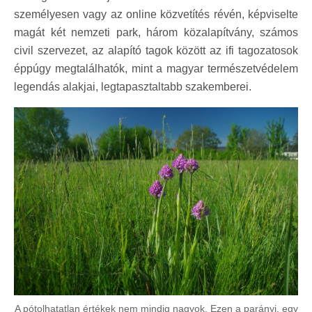
személyesen vagy az online közvetítés révén, képviselte
magát két nemzeti park, három közalapítvány, számos
civil szervezet, az alapító tagok között az ifi tagozatosok
éppúgy megtalálhatók, mint a magyar természetvédelem
legendás alakjai, legtapasztaltabb szakemberei.
A pótolhatatlan értékek nem mindig nagyok. Ezen a parányi, egy