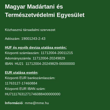
Magyar Madártani és
Természetvédelmi Egyesület
Közhasznú társadalmi szervezet
Adószám: 19001243-2-43
HUF és egyéb deviza utalása esetén:
Központi számlaszám: 11712004-20011215
Adományszámla: 11712004-20249829
IBAN: HU21 11712004-20249829-00000000
EUR utalása esetén
:
Központi EUR bankszámlaszám:
11763127-17460884
Központi EUR IBAN szám:
HU71117631271746088400000000
Információ
: mme@mme.hu