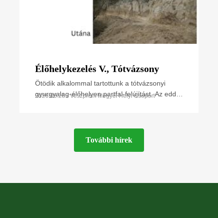
Élőhelykezelés V., Tótvázsony
Ötödik alkalommal tartottunk a tótvázsonyi
gyurgyalag-élőhelyen partfal-felújítást. Az eddigi
2026.03.28 • Veszprém Megyei Helyi Csoport
legnagyobb létszámú önkéntessel óriási új
felületet
További hírek