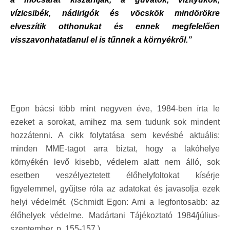
vízicsibék, nádirigók és vöcskök mindörökre
elveszítik otthonukat és ennek megfelelően
visszavonhatatlanul el is tűnnek a környékről.”
Egon bácsi több mint negyven éve, 1984-ben írta le
ezeket a sorokat, amihez ma sem tudunk sok mindent
hozzátenni. A cikk folytatása sem kevésbé aktuális:
minden MME-tagot arra biztat, hogy a lakóhelye
környékén levő kisebb, védelem alatt nem álló, sok
esetben veszélyeztetett élőhelyfoltokat kísérje
figyelemmel, gyűjtse róla az adatokat és javasolja ezek
helyi védelmét. (Schmidt Egon: Ami a legfontosabb: az
élőhelyek védelme. Madártani Tájékoztató 1984/július-
szeptember. p. 155-157.)