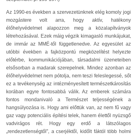
Az 1990-es években a szervezetünknek elég komoly jogi
mozgástere volt arra, hogy aktív, hatékony
élőhelyvédelmet alapozzon meg a közalapítványok
létrehozásával. Ezek máig végzik kimagasló munkájukat,
de immár az MMÉ-től függetlenedve. Az egyesület az
utóbbi években a fajközpontú megközelítést helyezte
előtérbe, kommunikációjában, társadalmi üzeneteiben
elsősorban a madarak szerepelnek. Mindez azonban az
élőhelyvédelmet nem pótolja, nem teszi feleslegessé, sőt
ez a tevékenység az intézményesített természetkárosítás
korában egyre fontosabbá válik. Az emberek számára
fontos mondanivaló a Természet teljességének a
hangsúlyozása is. Hogy ami előttük van, az nem fű vagy
gaz vagy potenciális építési telek, hanem élettől nyüzsgő
vadvirágos rét. Hogy egy erdő a látszólagos
„rendezetlenségtől”, a cserjéktől, kidőlt fáktól több holmi