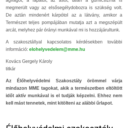
ágvágót, a lapátot, az ásót, talán a gumicsizma is
megmerült vagy az elsősegélydobozra is szükség volt.
De aztán mindenért kárpótol az a látvány, amikor a
Természet teljes pompájában mutatja azt a megszépült
arcát, melyhez pár órányi munkával mi is hozzájárultunk.
A szakosztállyal kapcsolatos kérdésekben további
információ:
elohelyvedelem@mme.hu
Kovács Gergely Károly
titkár
Az Élőhelyvédelmi Szakosztály örömmel várja
mindazon MME tagokat, akik a természetben eltöltött
időt aktív munkával is el tudják képzelni. Ehhez nem
kell mást tennetek, mint kitölteni az alábbi űrlapot.