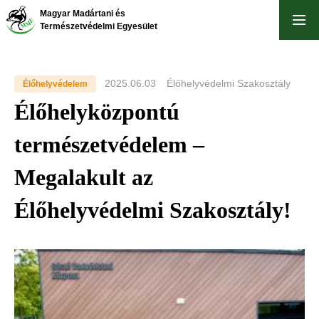
Ugrás
Magyar Madártani és
a
Természetvédelmi Egyesület
tartalomra
2025.06.03
Élőhelyvédelmi Szakosztály
Élőhelyvédelem
Élőhelyközpontú
természetvédelem –
Megalakult az
Élőhelyvédelmi Szakosztály!