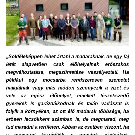
„Sokféleképpen lehet ártani a madaraknak, de egy faj
létét alapvetően csak élőhelyeinek erőszakos
megváltoztatása, megszüntetése veszélyezteti. Ha
például egy mocsárba rendszeresen szemetet
hajigálnak vagy más módon szennyezik a vizet és
vele az egész élőhelyet, emellett fészekszedő
gyerekek is garázdálkodnak és talán vadászat is
folyik a környéken, az ott élő madarak többsége, ha
erősen lecsökkent számban is, de megmarad, meg
tud maradni a területen. Abban az esetben viszont, ha
a mocsarat kiszárítják, a guvatok, vízityúkok,