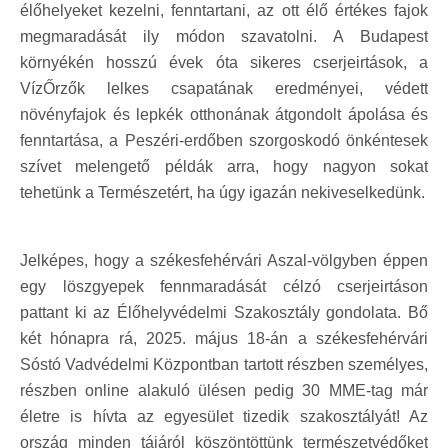
élőhelyeket kezelni, fenntartani, az ott élő értékes fajok
megmaradását ily módon szavatolni. A Budapest
környékén hosszú évek óta sikeres cserjeirtások, a
VízŐrzők lelkes csapatának eredményei, védett
növényfajok és lepkék otthonának átgondolt ápolása és
fenntartása, a Peszéri-erdőben szorgoskodó önkéntesek
szívet melengető példák arra, hogy nagyon sokat
tehetünk a Természetért, ha úgy igazán nekiveselkedünk.
Jelképes, hogy a székesfehérvári Aszal-völgyben éppen
egy löszgyepek fennmaradását célzó cserjeirtáson
pattant ki az Élőhelyvédelmi Szakosztály gondolata. Bő
két hónapra rá, 2025. május 18-án a székesfehérvári
Sóstó Vadvédelmi Központban tartott részben személyes,
részben online alakuló ülésen pedig 30 MME-tag már
életre is hívta az egyesület tizedik szakosztályát! Az
ország minden tájáról köszöntöttünk természetvédőket