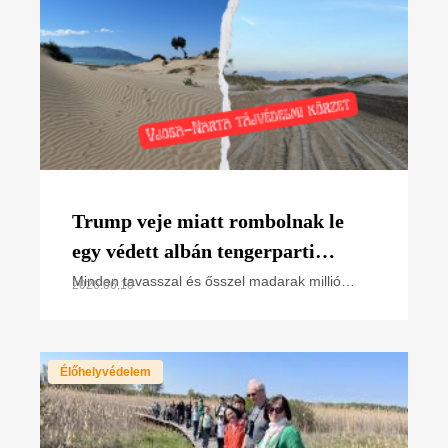
Trump veje miatt rombolnak le
egy védett albán tengerparti
élőhelyet – a magyar madarak
Minden tavasszal és ősszel madarak millió
2026.06.10
vonulnak Albánia adriai partjain – köztük
vonulási útvonalán
rengeteg olyan faj, amely Magyarországon költ,
és amelyet az MME
Élőhelyvédelem