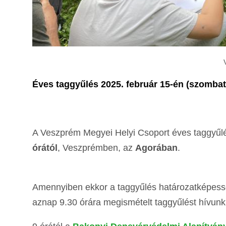
Éves taggyűlés 2025. február 15-én (szombat
A Veszprém Megyei Helyi Csoport éves taggyűl
órától
, Veszprémben, az
Agorában
.
Amennyiben ekkor a taggyűlés határozatképess
aznap 9.30 órára megismételt taggyűlést hívun