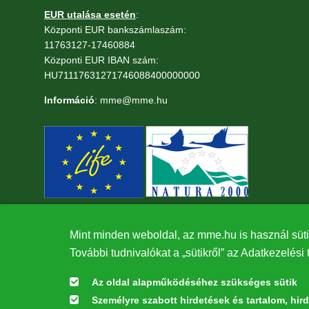
EUR utalása esetén
:
Központi EUR bankszámlaszám:
11763127-17460884
Központi EUR IBAN szám:
HU71117631271746088400000000
Információ
: mme@mme.hu
Mint minden weboldal, az mme.hu is használ süti
További tudnivalókat a „sütikről” az Adatkezelési 
Az oldal alapműködéséhez szükséges sütik
Személyre szabott hirdetések és tartalom, hir