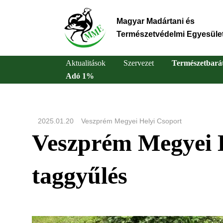
Ugrás
a
Magyar Madártani és
tartalomra
Természetvédelmi Egyesüle
Aktualitások
Szervezet
Természetbará
Adó 1%
Main
navigation
2025.01.20
Veszprém Megyei Helyi Csoport
Veszprém Megyei H
taggyűlés