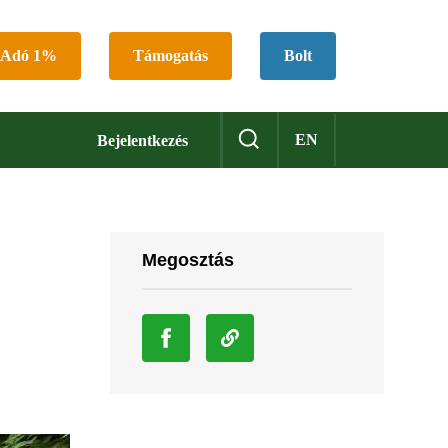
Adó 1%
Támogatás
Bolt
EN
Bejelentkezés
Megosztás