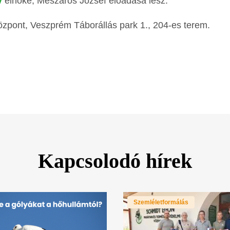
y
elnöke, Mészáros József előadása lesz.
özpont, Veszprém Táborállás park 1., 204-es terem.
Kapcsolodó hírek
Szemléletformálás