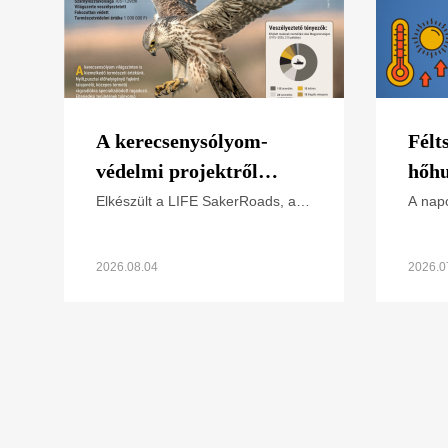
A kerecsenysólyom-
Félt
védelmi projektről
hőhu
képekben (letölthető
Elkészült a LIFE SakerRoads, a
A napo
kerecsensólyom-védelme az
extré
poszter)
Észak-alföldi régióban projektünk
hőség
főbb tevékenységeit összefoglaló
Hogya
2026.08.04
2026.0
poszterünk, melyet
külön