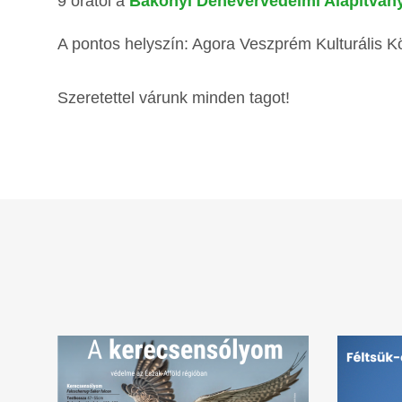
9 órától a
Bakonyi Denevérvédelmi Alapítván
A pontos helyszín: Agora Veszprém Kulturális K
Szeretettel várunk minden tagot!