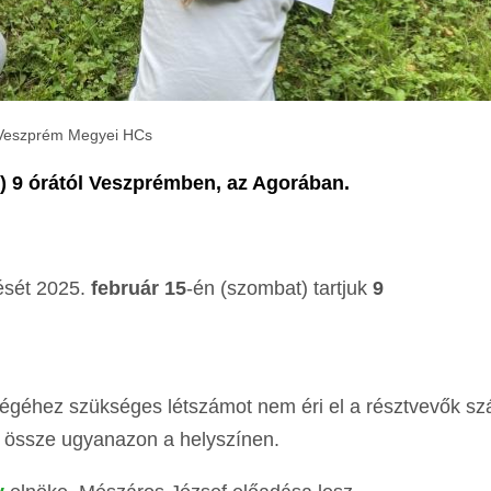
Veszprém Megyei HCs
) 9 órától Veszprémben, az Agorában.
ését 2025.
február 15
-én (szombat) tartjuk
9
égéhez szükséges létszámot nem éri el a résztvevők s
k össze ugyanazon a helyszínen.