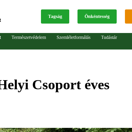
Tagság
Önkéntesség
t
Top
t
Természetvédelem
Szemléletformálás
Tudástár
menu
elyi Csoport éves