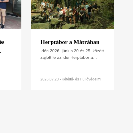
és
Herptábor a Mátrában
Idén 2026. június 20.és 25. között
zajlott le az idei Herptábor a
ének
Mátra északi lábánál Parádfürdőn
s
ünk
és környékén. A környék szinte
minden kétéltű- és
2026.07.23 • Kétéltű- és Hüllővédelmi
Szakosztály
t
z