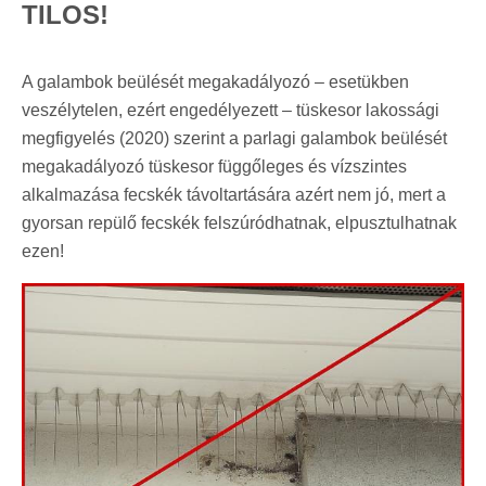
TILOS!
A galambok beülését megakadályozó – esetükben
veszélytelen, ezért engedélyezett – tüskesor lakossági
megfigyelés (2020) szerint a parlagi galambok beülését
megakadályozó tüskesor függőleges és vízszintes
alkalmazása fecskék távoltartására azért nem jó, mert a
gyorsan repülő fecskék felszúródhatnak, elpusztulhatnak
ezen!