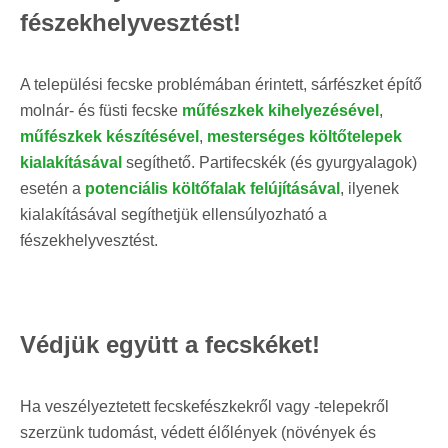
fészekhelyvesztést!
A települési fecske problémában érintett, sárfészket építő
molnár- és füsti fecske
műfészkek kihelyezésével
,
műfészkek készítésével
,
mesterséges költőtelepek
kialakításával
segíthető. Partifecskék (és gyurgyalagok)
esetén a
potenciális költőfalak felújításával
, ilyenek
kialakításával segíthetjük ellensúlyozható a
fészekhelyvesztést.
Védjük együtt a fecskéket!
Ha veszélyeztetett fecskefészkekről vagy -telepekről
szerzünk tudomást, védett élőlények (növények és