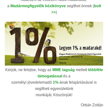
a
Madármegfigyelők kézikönyve
segíthet önnek (
bolt
>>
)
Kérjük, ne felejtse, hogy az
MME tagság
mellett
többféle
támogatással
és a
személyi jövedelemadó
1%
-ának felajánlásával is
segítheti egyesületünk
munkáját. Köszönjük!
Orbán Zoltán