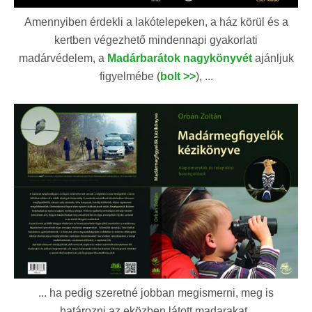
Amennyiben érdekli a lakótelepeken, a ház körül és a
kertben végezhető mindennapi gyakorlati
madárvédelem, a
Madárbarátok nagykönyvét
ajánljuk
figyelmébe (
bolt >>
), ...
... ha pedig szeretné jobban megismerni, meg is
határozni az eközben látott madarakat,