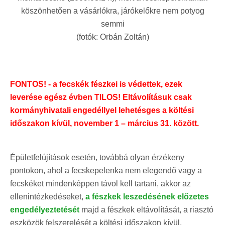
köszönhetően a vásárlókra, járókelőkre nem potyog
semmi
(fotók: Orbán Zoltán)
FONTOS! - a fecskék fészkei is védettek, ezek
leverése egész évben TILOS! Eltávolításuk csak
kormányhivatali engedéllyel lehetésges a költési
időszakon kívül, november 1 – március 31. között.
Épületfelújítások esetén, továbbá olyan érzékeny
pontokon, ahol a fecskepelenka nem elegendő vagy a
fecskéket mindenképpen távol kell tartani, akkor az
ellenintézkedéseket,
a fészkek leszedésének előzetes
engedélyeztetését
majd a fészkek eltávolítását, a riasztó
eszközök felszerelését a költési időszakon kívül,