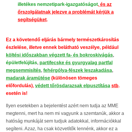
illetékes nemzetipark-igazgatóságot
,
és az
őrszolgálatnak jelezve a problémát kérjük a
segítségüket
.
Ez a követendő eljárás bármely természetkárosítás
észlelése, illetve ennek belátható veszélye, például
költési időszakban végzett fa- és bokroskivágás
,
épületfelújítás
,
partifecske és gyurgyalag partfal
megsemmisítés
,
fehérgólya-fészek leszakadása
,
madarak áramütése
(különösen tömeges
előfordulás),
védett tőrösdarazsak elpusztítása
stb
.
esetén is!
Ilyen esetekben a bejelentést azért nem tudja az MME
megtenni, mert ha nem mi vagyunk a szemtanúk, akkor a
hatóság munkáját sem tudjuk adatokkal, információkkal
segíteni. Azaz, ha csak közvetítők lennénk, akkor ez a