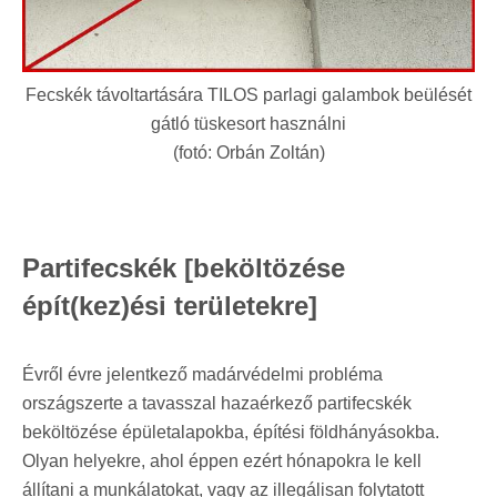
Fecskék távoltartására TILOS parlagi galambok beülését
gátló tüskesort használni
(fotó: Orbán Zoltán)
Partifecskék [beköltözése
épít(kez)ési területekre]
Évről évre jelentkező madárvédelmi probléma
országszerte a tavasszal hazaérkező partifecskék
beköltözése épületalapokba, építési földhányásokba.
Olyan helyekre, ahol éppen ezért hónapokra le kell
állítani a munkálatokat, vagy az illegálisan folytatott