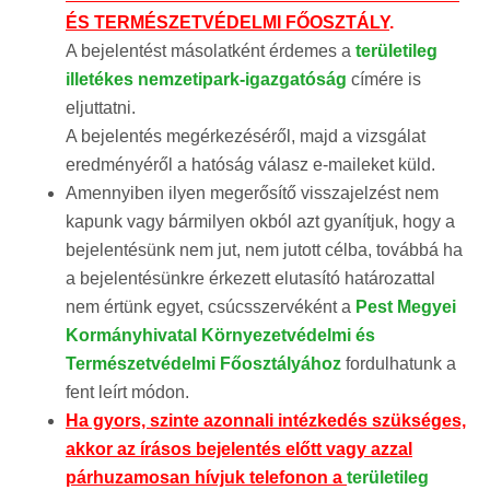
ÉS TERMÉSZETVÉDELMI FŐOSZTÁLY
.
A bejelentést másolatként érdemes a
területileg
illetékes nemzetipark-igazgatóság
címére is
eljuttatni.
A bejelentés megérkezéséről, majd a vizsgálat
eredményéről a hatóság válasz e-maileket küld.
Amennyiben ilyen megerősítő visszajelzést nem
kapunk vagy bármilyen okból azt gyanítjuk, hogy a
bejelentésünk nem jut, nem jutott célba, továbbá ha
a bejelentésünkre érkezett elutasító határozattal
nem értünk egyet, csúcsszervéként a
Pest Megyei
Kormányhivatal Környezetvédelmi és
Természetvédelmi Főosztályához
fordulhatunk a
fent leírt módon.
Ha gyors, szinte azonnali intézkedés szükséges,
akkor az írásos bejelentés előtt vagy azzal
párhuzamosan hívjuk telefonon a
területileg