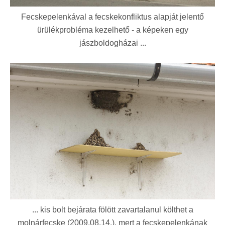
Fecskepelenkával a fecskekonfliktus alapját jelentő
ürülékprobléma kezelhető - a képeken egy
jászboldogházai ...
... kis bolt bejárata fölött zavartalanul költhet a
molnárfecske (2009.08.14.), mert a fecskepelenkának