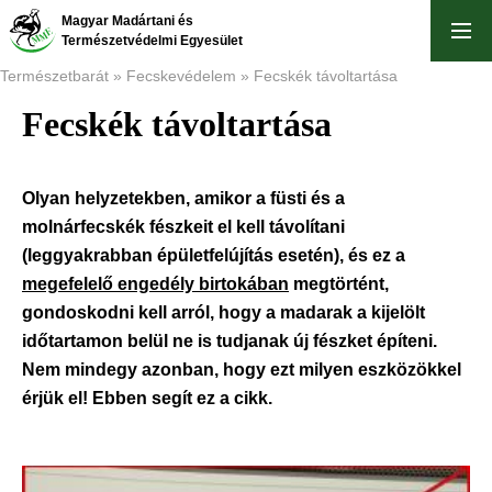
Ugrás
Magyar Madártani és
a
Természetvédelmi Egyesület
tartalomra
Természetbarát
Fecskevédelem
Fecskék távoltartása
Fecskék távoltartása
Morzsa
Olyan helyzetekben, amikor a füsti és a
molnárfecskék fészkeit el kell távolítani
(leggyakrabban épületfelújítás esetén), és ez a
megefelelő engedély birtokában
megtörtént,
gondoskodni kell arról, hogy a madarak a kijelölt
időtartamon belül ne is tudjanak új fészket építeni.
Nem mindegy azonban, hogy ezt milyen eszközökkel
érjük el! Ebben segít ez a cikk.