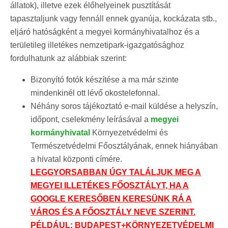
állatok), illetve ezek élőhelyeinek pusztítását
tapasztaljunk vagy fennáll ennek gyanúja, kockázata stb.,
eljáró hatóságként a megyei kormányhivatalhoz és a
területileg illetékes nemzetipark-igazgatósághoz
fordulhatunk az alábbiak szerint:
Bizonyító fotók készítése a ma már szinte
mindenkinél ott lévő okostelefonnal.
Néhány soros tájékoztató e-mail küldése a helyszín,
időpont, cselekmény leírásával a
megyei
kormányhivatal
Környezetvédelmi és
Természetvédelmi Főosztályának, ennek hiányában
a hivatal központi címére.
LEGGYORSABBAN ÚGY TALÁLJUK MEG A
MEGYEI ILLETÉKES FŐOSZTÁLYT, HA A
GOOGLE KERESŐBEN KERESÜNK RÁ A
VÁROS ÉS A FŐOSZTÁLY NEVE SZERINT.
PÉLDÁUL: BUDAPEST+KÖRNYEZETVÉDELMI