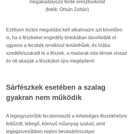
megakadályozó ferde ereszburkolat
(fotók: Orbán Zoltán)
Ezt/ilyen biztos megoldást kell alkalmazni azt követően
is, ha a fészkeket engedély birtokában távolították el -
ugyanis a fecskék rendkívül területhűek, és hiába
szedték/szakadt le a fészek, a madarak oda térnek vissaz
és ott akarják a fészküket újra megépíteni!
Sárfészkek esetében a szalag
gyakran nem működik
A legegyszerűbb fecskeriasztó a lehetséges fészekhelyre
feltűzött, lebegő, könnyű műanyag szalad, amit
legegyszerűbben nejlon bevásárlószatyor