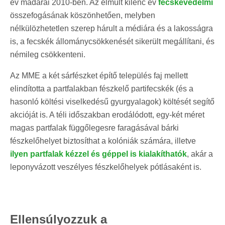
év madarai 2010-ben. Az elmúlt kilenc év
fecskevédelmi
összefogásának köszönhetően, melyben
nélkülözhetetlen szerep hárult a médiára és a lakosságra
is, a fecskék állománycsökkenését sikerült megállítani, és
némileg csökkenteni.
Az MME a két sárfészket építő település faj mellett
elindította a partfalakban fészkelő partifecskék (és a
hasonló költési viselkedésű gyurgyalagok) költését segítő
akcióját is. A téli időszakban erodálódott, egy-két méret
magas partfalak függőlegesre faragásával bárki
fészkelőhelyet biztosíthat a kolóniák számára, illetve
ilyen partfalak kézzel és géppel is kialakíthatók
, akár a
leponyvázott veszélyes fészkelőhelyek pótlásaként is.
Ellensúlyozzuk a