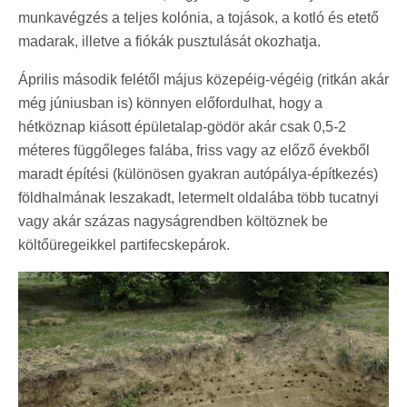
munkavégzés a teljes kolónia, a tojások, a kotló és etető
madarak, illetve a fiókák pusztulását okozhatja.
Április második felétől május közepéig-végéig (ritkán akár
még júniusban is) könnyen előfordulhat, hogy a
hétköznap kiásott épületalap-gödör akár csak 0,5-2
méteres függőleges falába, friss vagy az előző évekből
maradt építési (különösen gyakran autópálya-építkezés)
földhalmának leszakadt, letermelt oldalába több tucatnyi
vagy akár százas nagyságrendben költöznek be
költőüregeikkel partifecskepárok.