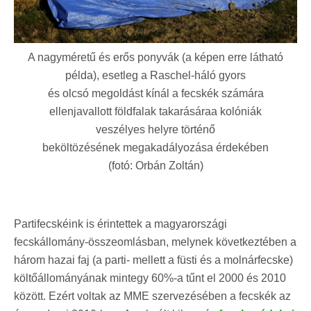
A nagyméretű és erős ponyvák (a képen erre látható
példa), esetleg a Raschel-háló gyors
és olcsó megoldást kínál a fecskék számára
ellenjavallott földfalak takarásáraa kolóniák
veszélyes helyre történő
beköltözésének megakadályozása érdekében
(fotó: Orbán Zoltán)
Partifecskéink is érintettek a magyarországi
fecskállomány-összeomlásban, melynek következtében a
három hazai faj (a parti- mellett a füsti és a molnárfecske)
költőállományának mintegy 60%-a tűnt el 2000 és 2010
között. Ezért voltak az MME szervezésében a fecskék az