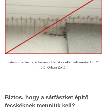
Galamb beülésgátló tüskesort fecskék ellen felszerelni TILOS!
(fotó: Orbán Zoltán)
Biztos, hogy a sárfászket építő
fecskéknek menniük kell?