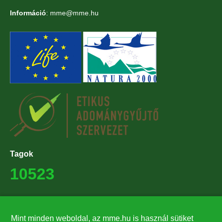
Információ
: mme@mme.hu
Tagok
10523
Támogatók
Mint minden weboldal, az mme.hu is használ sütiket