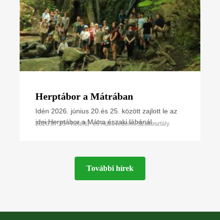
Herptábor a Mátrában
Idén 2026. június 20.és 25. között zajlott le az
idei Herptábor a Mátra északi lábánál
2026.07.23 • Kétéltű- és Hüllővédelmi Szakosztály
Parádfürdőn és környékén. A környék szinte
minden kétéltű- és
További hírek