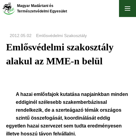
Ugrás
Magyar Madártani és
a
Természetvédelmi Egyesület
tartalomra
2012.05.02
Emlősvédelmi Szakosztály
Emlősvédelmi szakosztály
alakul az MME-n belül
A hazai emlősfajok kutatása napjainkban minden
eddiginél szélesebb szakemberbázissal
rendelkezik, de a szerteágazó témák országos
szintű összefogását, koordinálását eddig
egyetlen hazai szervezet sem tudta eredményesen
illetve hosszú távon felvállalni.