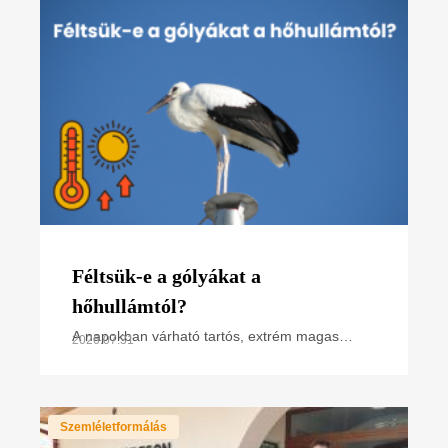
Féltsük-e a gólyákat a
hőhullámtól?
A napokban várható tartós, extrém magas
2026.07.31
hőmérséklet miatt hőségriasztás van
érvényben. Hogyan hat ez a madarakra,
különösen a napsütötte fészken
Szemléletformálás