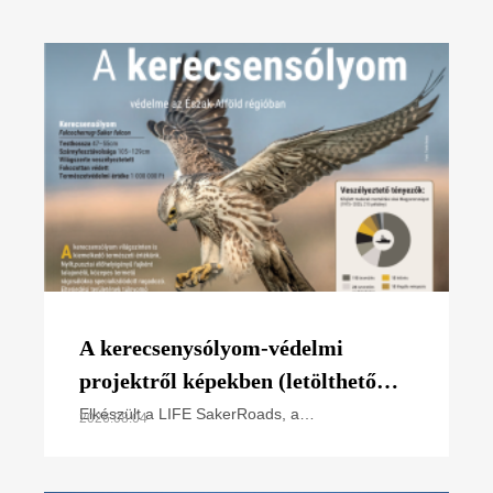
A kerecsenysólyom-védelmi
projektről képekben (letölthető
poszter)
Elkészült a LIFE SakerRoads, a
2026.08.04
kerecsensólyom-védelme az Észak-alföldi
régióban projektünk főbb tevékenységeit
összefoglaló poszterünk, melyet