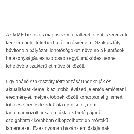
Az MME biztos és magas szintű hátteret jelent, szervezeti
keretein belül létrehozható Emlősvédelmi Szakosztály
bővítené a pályázati lehetőségeket, növelné a kutatások
hatékonyságát, és szorosabb együttműködést tenne
lehetővé a szakterület művelői között.
Egy önálló szakosztály létrehozását indokolják és
aktualitását kiemelik az utóbbi évtized jelentős emlőstani
eredményei, melyek többek között korábban alig ismert,
több esetben évtizedek óta nem látott, nem
tanulmányozott, ritka emlősfajok biológiájáról
szolgáltattak korábban elképzelhetetlen mértékű
ismereteket. Ezek nyomán hazánk emlősfajainak