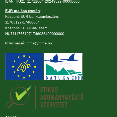
IBAN: HU21 11712004-20249829-00000000
EUR utalása esetén
:
Központi EUR bankszámlaszám:
11763127-17460884
Központi EUR IBAN szám:
HU71117631271746088400000000
Információ
: mme@mme.hu