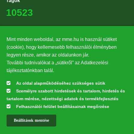
Tagok
10523
Támogatók
Mint minden weboldal, az mme.hu is használ sütiket
27224
(cookie), hogy kellemesebb felhasználói élményben
legyen része, amikor az oldalunkon jár.
Hírlevél feliratkozás
További tudnivalókat a „sütikről” az Adatkezelési
Értesüljön elsőként legfrissebb híreinkről, eseményeinkről!
tájékoztatónkban talál.
Az oldal alapműködéséhez szükséges sütik
Személyre szabott hirdetések és tartalom, hirdetés és
Feliratkozás
tartalom mérése, nézettségi adatok és termékfejlesztés
Felhasználói felület beállításainak megőrzése
Beállítások mentése
Az oldal kialakítása a LIFE20 NGO4GD/HU/000037 „Közösen a
természetért” elnevezésű program keretében az Európai Bizottság LIFE