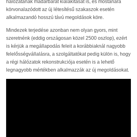
hálózatának madárbarát kialakítását is, és mostanára
körvonalazódott az új létesítésű szakaszok esetén
alkalmazandó hosszú távú megoldások köre.
Mindezek terjedése azonban nem olyan gyors, mint
szeretnénk (eddig országosan közel 2500 oszlop), ezért
is kérjük a megállapodás feleit a korábbiaknál nagyobb
felelősségvállalásra, a szolgáltatókat pedig külön is, hogy
a régi hálózatok rekonstrukciója esetén is a lehető
legnagyobb mértékben alkalmazzák az új megoldásokat.