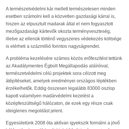
A természetvédelmi kár mellett természetesen minden
esetben számolni kell a közvetlen gazdasági kárral is,
hiszen az elpusztult madarak által el nem fogyasztott
mezőgazdasági kártevők okozta terményveszteség,
illetve az ellenük történő vegyszeres védekezés költsége
is elérheti a százmillió forintos nagyságrendet.
A probléma kezelésére számos közös erőfeszítést tettünk
az Akadálymentes Égbolt Megállapodás aláíróival,
természetvédelmi célú projektek sora célzott meg
átépítéseket, amelyek eredményei országos léptékben
érzékelhetők. Eddig összesen legalább 83000 oszlop
kapott valamilyen madárvédelmi kezelést a
középfeszültségű hálózaton, de ezek egy része csak
ideiglenes megoldást jelent.
Egyesületünk 2008 óta aktívan igyekszik formálni a jövő