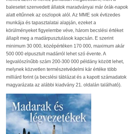
balesetet szenvedett állatok maradványai már órák-napok
alatt eltűnnek az oszlopok alól. Az MME sok évtizedes
munkája és tapasztalatai alapján, ezeket a
körülményeket figyelembe véve, három becslési értéket
állapít meg a madárpusztulások kapcsán. E szerint
minimum 30 000, középértéken 170 000, maximum akár
500 000 elpusztult madárról lehet szó évente. A
legvalószínűbb szám 200-300 000 példány között lehet,
melynek közvetlen természetvédelmi kár értéke több
milliárd forint (a becslési táblázat és a kapott számadatok
magyarázata az alábbi kiadvány 21. oldalán található).