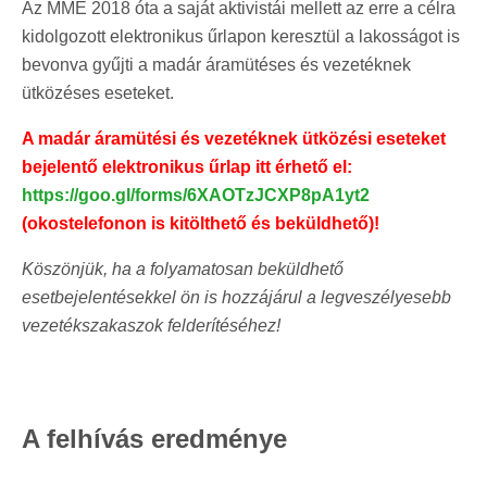
Az MME 2018 óta a saját aktivistái mellett az erre a célra
kidolgozott elektronikus űrlapon keresztül a lakosságot is
bevonva gyűjti a madár áramütéses és vezetéknek
ütközéses eseteket.
A madár áramütési és vezetéknek ütközési eseteket
bejelentő elektronikus űrlap itt érhető el:
https://goo.gl/forms/6XAOTzJCXP8pA1yt2
(okostelefonon is kitölthető és beküldhető)!
Köszönjük, ha a folyamatosan beküldhető
esetbejelentésekkel ön is hozzájárul a legveszélyesebb
vezetékszakaszok felderítéséhez!
A felhívás eredménye