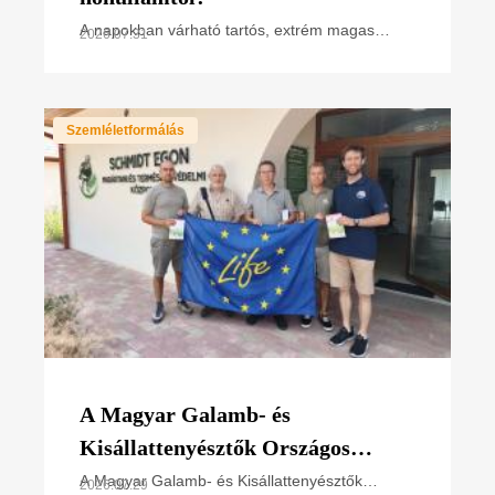
A napokban várható tartós, extrém magas
2026.07.31
hőmérséklet miatt hőségriasztás van
érvényben. Hogyan hat ez a madarakra,
különösen a napsütötte fészken
Szemléletformálás
A Magyar Galamb- és
Kisállattenyésztők Országos
Szövetségének elnökével
A Magyar Galamb- és Kisállattenyésztők
2026.07.29