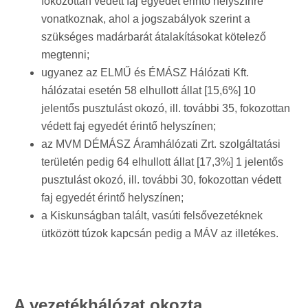
fokozottan védett faj egyedét érintő helyszínre
vonatkoznak, ahol a jogszabályok szerint a
szükséges madárbarát átalakításokat kötelező
megtenni;
ugyanez az ELMŰ és ÉMÁSZ Hálózati Kft.
hálózatai esetén 58 elhullott állat [15,6%] 10
jelentős pusztulást okozó, ill. további 35, fokozottan
védett faj egyedét érintő helyszínen;
az MVM DÉMÁSZ Áramhálózati Zrt. szolgáltatási
területén pedig 64 elhullott állat [17,3%] 1 jelentős
pusztulást okozó, ill. további 30, fokozottan védett
faj egyedét érintő helyszínen;
a Kiskunságban talált, vasúti felsővezetéknek
ütközött túzok kapcsán pedig a MÁV az illetékes.
A vezetékhálózat okozta