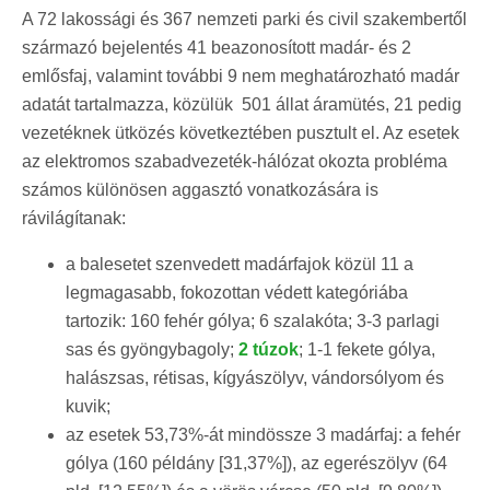
A 72 lakossági és 367 nemzeti parki és civil szakembertől
származó bejelentés 41 beazonosított madár- és 2
emlősfaj, valamint további 9 nem meghatározható madár
adatát tartalmazza, közülük 501 állat áramütés, 21 pedig
vezetéknek ütközés következtében pusztult el. Az esetek
az elektromos szabadvezeték-hálózat okozta probléma
számos különösen aggasztó vonatkozására is
rávilágítanak:
a balesetet szenvedett madárfajok közül 11 a
legmagasabb, fokozottan védett kategóriába
tartozik: 160 fehér gólya; 6 szalakóta; 3-3 parlagi
sas és gyöngybagoly;
2 túzok
; 1-1 fekete gólya,
halászsas, rétisas, kígyászölyv, vándorsólyom és
kuvik;
az esetek 53,73%-át mindössze 3 madárfaj: a fehér
gólya (160 példány [31,37%]), az egerészölyv (64