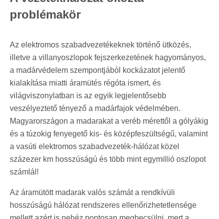
problémakör
Az elektromos szabadvezetékeknek történő ütközés,
illetve a villanyoszlopok fejszerkezetének hagyományos,
a madárvédelem szempontjából kockázatot jelentő
kialakítása miatti áramütés régóta ismert, és
világviszonylatban is az egyik legjelentősebb
veszélyeztető tényező a madárfajok védelmében.
Magyarországon a madarakat a veréb mérettől a gólyákig
és a túzokig fenyegető kis- és középfeszültségű, valamint
a vasúti elektromos szabadvezeték-hálózat közel
százezer km hosszúságú és több mint egymillió oszlopot
számlál!
Az áramütött madarak valós számát a rendkívüli
hosszúságú hálózat rendszeres ellenőrizhetetlensége
mellett azért is nehéz pontosan megbecsülni, mert a