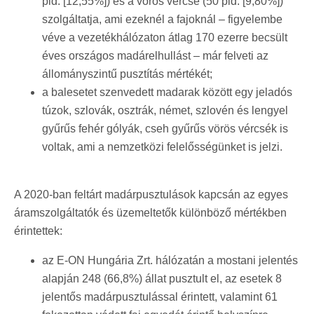
pld. [12,55%]) és a vörös vércse (50 pld. [9,80%])
szolgáltatja, ami ezeknél a fajoknál – figyelembe
véve a vezetékhálózaton átlag 170 ezerre becsült
éves országos madárelhullást – már felveti az
állományszintű pusztítás mértékét;
a balesetet szenvedett madarak között egy jeladós
túzok, szlovák, osztrák, német, szlovén és lengyel
gyűrűs fehér gólyák, cseh gyűrűs vörös vércsék is
voltak, ami a nemzetközi felelősségünket is jelzi.
A 2020-ban feltárt madárpusztulások kapcsán az egyes
áramszolgáltatók és üzemeltetők különböző mértékben
érintettek:
az E-ON Hungária Zrt. hálózatán a mostani jelentés
alapján 248 (66,8%) állat pusztult el, az esetek 8
jelentős madárpusztulással érintett, valamint 61