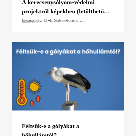
A kerecsenysólyom-védelmi
projektről képekben (letölthető
poszter)
Elkészült a LIFE SakerRoads, a
2026.08.04
kerecsensólyom-védelme az Észak-alföldi
régióban projektünk főbb tevékenységeit
összefoglaló poszterünk, melyet
Féltsük-e a gólyákat a
hőhullámtól?