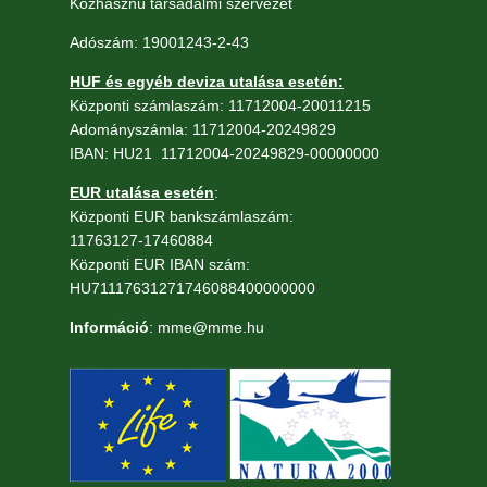
Közhasznú társadalmi szervezet
Adószám: 19001243-2-43
HUF és egyéb deviza utalása esetén:
Központi számlaszám: 11712004-20011215
Adományszámla: 11712004-20249829
IBAN: HU21 11712004-20249829-00000000
EUR utalása esetén
:
Központi EUR bankszámlaszám:
11763127-17460884
Központi EUR IBAN szám:
HU71117631271746088400000000
Információ
: mme@mme.hu