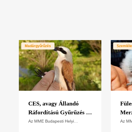
Madárgyűrűzés
Szemléle
CES, avagy Állandó
Füle
Ráfordítású Gyűrűzés a
Mer
Naplás-tónál – 2026
szo
Az MME Budapesti Helyi
Az MM
Csoportja 2024 óta vesz részt az
Csopor