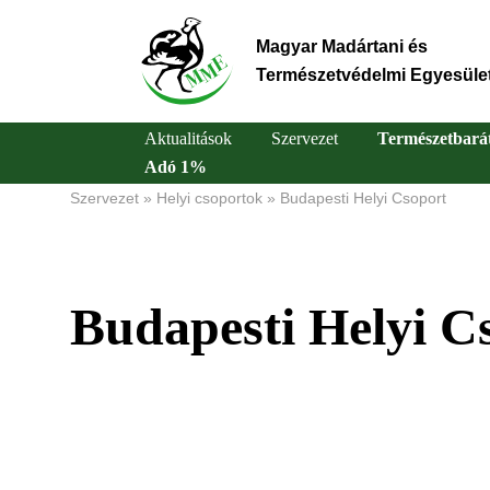
Ugrás
a
Magyar Madártani és
tartalomra
Természetvédelmi Egyesüle
Aktualitások
Szervezet
Természetbará
Adó 1%
Main
Szervezet
Helyi csoportok
Budapesti Helyi Csoport
Morzsa
navigation
Budapesti Helyi C