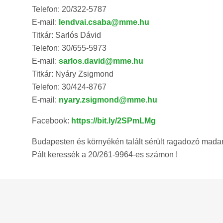
Telefon: 20/322-5787
E-mail:
lendvai.csaba@mme.hu
Titkár: Sarlós Dávid
Telefon: 30/655-5973
E-mail:
sarlos.david@mme.hu
Titkár: Nyáry Zsigmond
Telefon: 30/424-8767
E-mail:
nyary.zsigmond@mme.hu
Facebook:
https://bit.ly/2SPmLMg
Budapesten és környékén talált sérült ragadozó madar
Pált keressék a 20/261-9964-es számon !