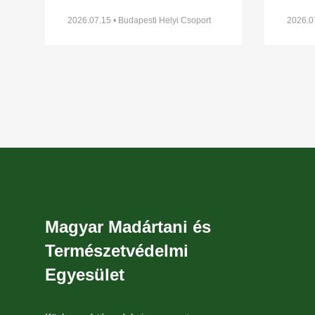
Állandó Ráfordítású Gyűrűzési
fülesk
(CES – Constant Effort Sites)
tagjai
2026.07.15 • Budapesti Helyi Csoport
2026.07
programban a Naplás-tó területén
XVII. 
Magyar Madártani és
Természetvédelmi
Egyesület