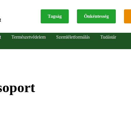
Tagság
Önkéntesség
t
Top
t
Természetvédelem
Szemléletformálás
Tudástár
menu
soport