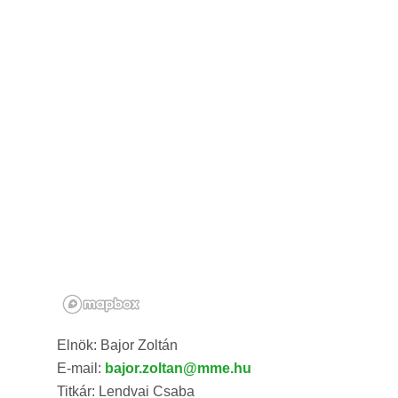
Elnök: Bajor Zoltán
E-mail:
bajor.zoltan@mme.hu
Titkár: Lendvai Csaba