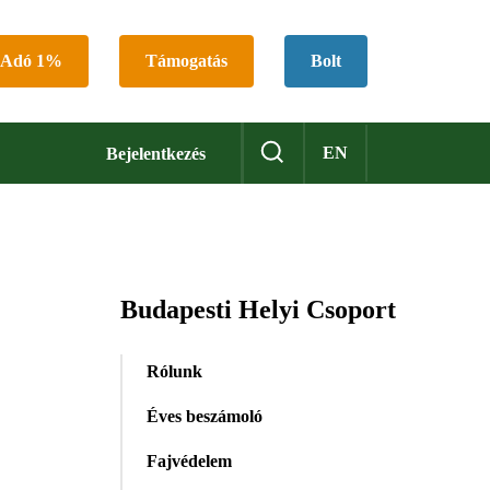
Adó 1%
Támogatás
Bolt
EN
Bejelentkezés
Budapesti Helyi Csoport
Rólunk
Éves beszámoló
Fajvédelem