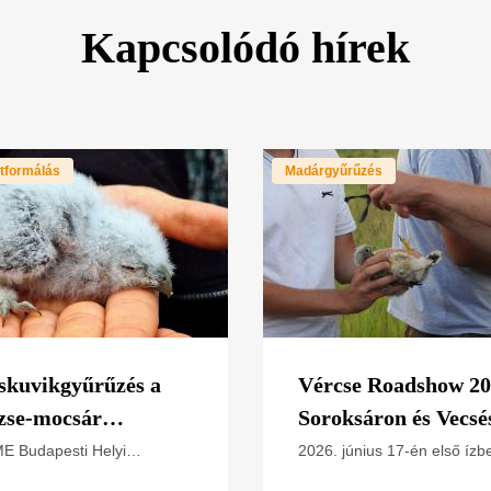
Kapcsolódó hírek
tformálás
Madárgyűrűzés
skuvikgyűrűzés a
Vércse Roadshow 2
zse-mocsár
Soroksáron és Vecsé
mszédságában
E Budapesti Helyi
2026. június 17-én első ízb
tja 2026. július 6-ra
rendeztük meg a Vecsési