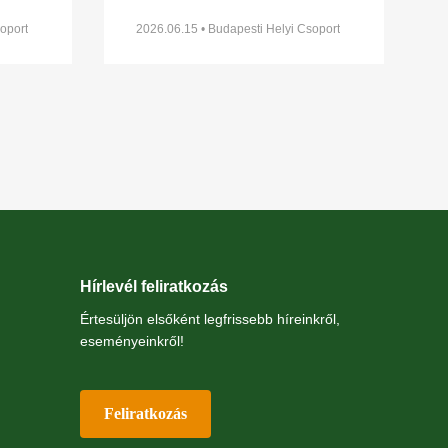
 a
Természetismereti Központjának
1. Élővilág Napja a
megépítését Budapest XVI.
oport
2026.06.15 • Budapesti Helyi Csoport
budapesti Naplás-tónál
kerületében, a Naplás-tó
Hírlevél feliratkozás
Értesüljön elsőként legfrissebb híreinkről,
eseményeinkről!
Feliratkozás