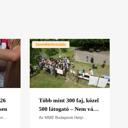
Szemléletformálás
026
Több mint 300 faj, közel
sen
500 látogató – Nem várt
sikerrel zárult a
en
Az MME Budapesti Helyi
Csoportja 2025-ben fejezte be
Budapesti Helyi Csoport