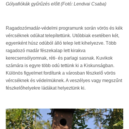
Gólyafiókák gyűrűzés előtt (Fotó: Lendvai Csaba)
Ragadozómadár-védelmi programunk során vörös és kék
vércséknek odúkat telepítettünk. Utóbbiak esetében két,
egyenként húsz odúból álló telep lett kihelyezve. Több
ragadozó madár fészekalap lett kirakva
kerecsensólyomnak, réti- és parlagi sasnak. Kuvikok
számára is egyre több odú tettünk ki a Kiskunságban.
Különös figyelmet fordítunk a városban fészkelő vörös
vércséknek és védelmüknek. A veszélyes vagy megszűnt
fészkelőhelyekre ládákat helyeztünk ki.