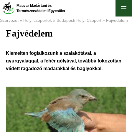
Ugrás
Magyar Madártani és
a
Természetvédelmi Egyesület
tartalomra
Szervezet
Helyi csoportok
Budapesti Helyi Csoport
Fajvédelem
Fajvédelem
Morzsa
Kiemelten foglalkozunk a szalakótával, a
gyurgyalaggal, a fehér gólyával, továbbá fokozottan
védett ragadozó madarakkal és baglyokkal.