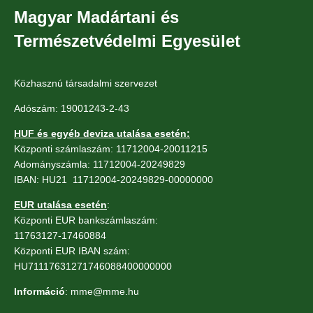
Magyar Madártani és
Természetvédelmi Egyesület
Közhasznú társadalmi szervezet
Adószám: 19001243-2-43
HUF és egyéb deviza utalása esetén:
Központi számlaszám: 11712004-20011215
Adományszámla: 11712004-20249829
IBAN: HU21 11712004-20249829-00000000
EUR utalása esetén
:
Központi EUR bankszámlaszám:
11763127-17460884
Központi EUR IBAN szám:
HU71117631271746088400000000
Információ
: mme@mme.hu