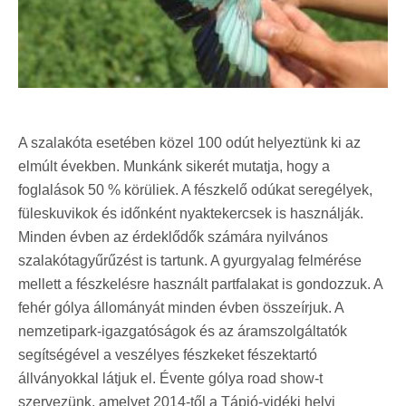
A szalakóta esetében közel 100 odút helyeztünk ki az
elmúlt években. Munkánk sikerét mutatja, hogy a
foglalások 50 % körüliek. A fészkelő odúkat seregélyek,
füleskuvikok és időnként nyaktekercsek is használják.
Minden évben az érdeklődők számára nyilvános
szalakótagyűrűzést is tartunk. A gyurgyalag felmérése
mellett a fészkelésre használt partfalakat is gondozzuk. A
fehér gólya állományát minden évben összeírjuk. A
nemzetipark-igazgatóságok és az áramszolgáltatók
segítségével a veszélyes fészkeket fészektartó
állványokkal látjuk el. Évente gólya road show-t
szervezünk, amelyet 2014-től a Tápió-vidéki helyi