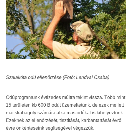
Szalakóta odú ellenőrzése (Fotó: Lendvai Csaba)
Odúprogramunk évtizedes múltra tekint vissza. Több mint
15 területen kb 600 B odút üzemeltetünk, de ezek mellett
macskabagoly számára alkalmas odúkat is kihelyeztünk.
Ezeknek az ellenőrzését, tisztítását, karbantartását évről
évre önkénteseink segítségével végezzük.