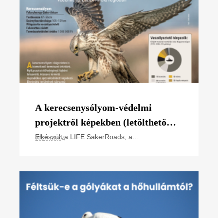
A kerecsenysólyom-védelmi
projektről képekben (letölthető
poszter)
Elkészült a LIFE SakerRoads, a
2026.08.04
kerecsensólyom-védelme az Észak-alföldi
régióban projektünk főbb tevékenységeit
összefoglaló poszterünk, melyet