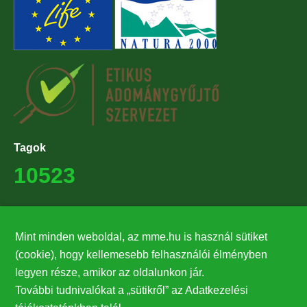
Tagok
10523
Támogatók
Mint minden weboldal, az mme.hu is használ sütiket
27224
(cookie), hogy kellemesebb felhasználói élményben
legyen része, amikor az oldalunkon jár.
Hírlevél feliratkozás
További tudnivalókat a „sütikről” az Adatkezelési