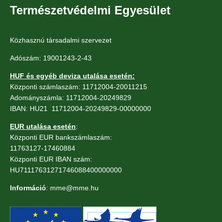
Természetvédelmi Egyesület
Közhasznú társadalmi szervezet
Adószám: 19001243-2-43
HUF és egyéb deviza utalása esetén:
Központi számlaszám: 11712004-20011215
Adományszámla: 11712004-20249829
IBAN: HU21 11712004-20249829-00000000
EUR utalása esetén
:
Központi EUR bankszámlaszám:
11763127-17460884
Központi EUR IBAN szám:
HU71117631271746088400000000
Információ
: mme@mme.hu