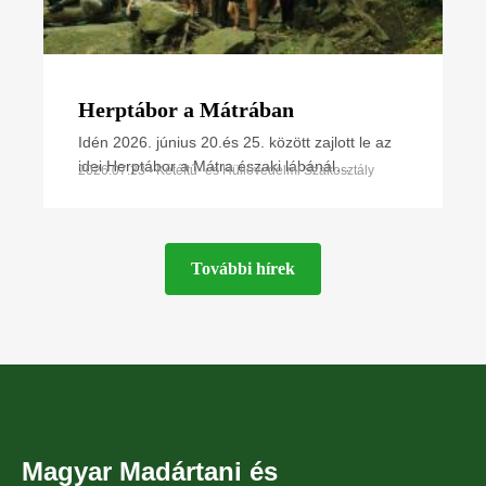
Herptábor a Mátrában
Idén 2026. június 20.és 25. között zajlott le az
idei Herptábor a Mátra északi lábánál
2026.07.23 • Kétéltű- és Hüllővédelmi Szakosztály
Parádfürdőn és környékén. A környék szinte
minden kétéltű- és
További hírek
Magyar Madártani és