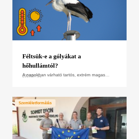
Féltsük-e a gólyákat a
hőhullámtól?
A napokban várható tartós, extrém magas
2026.07.31
hőmérséklet miatt hőségriasztás van
érvényben. Hogyan hat ez a madarakra,
különösen a napsütötte fészken
Szemléletformálás