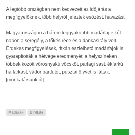
A legtöbb országban nem kedvezett az időjárás a
megfigyelőknek, több helyről jeleztek esőzést, havazást.
Magyarországon a három leggyakoribb madárfaj e két
napon a seregély, a tőkés réce és a dankasirály volt.
Érdekes megfigyelések, ritkán észlelhető madárfajok is
gyarapították a hétvége eredményét: a helyszíneken
többek között vörösnyakú vöcsköt, parlagi sast, ékfarkú
halfarkast, vádor partfutót, pusztai ölyvet is láttak.
[munkatársunktól]
Madarak
BirdLife