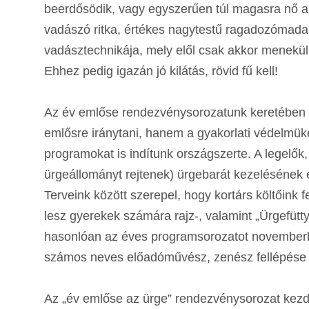
beerdősödik, vagy egyszerűen túl magasra nő a 
vadászó ritka, értékes nagytestű ragadozómadar
vadásztechnikája, mely elől csak akkor menekül
Ehhez pedig igazán jó kilátás, rövid fű kell!
Az év emlőse rendezvénysorozatunk keretében n
emlősre iránytani, hanem a gyakorlati védelmüke
programokat is indítunk országszerte. A legelők
ürgeállományt rejtenek) ürgebarát kezelésének
Terveink között szerepel, hogy kortárs költőink
lesz gyerekek számára rajz-, valamint „Ürgefütty
hasonlóan az éves programsorozatot novemberbe
számos neves előadóművész, zenész fellépése i
Az „év emlőse az ürge” rendezvénysorozat k