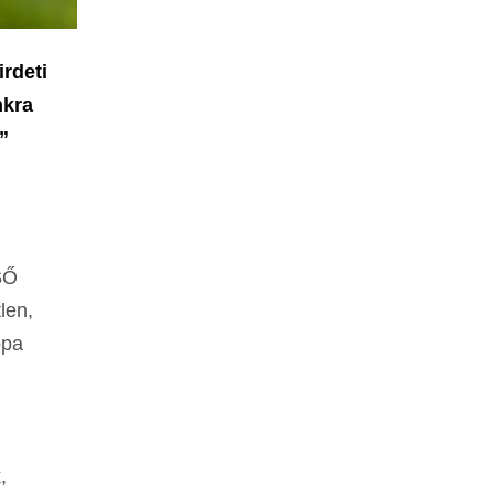
rdeti
nkra
”
SŐ
len,
ópa
,