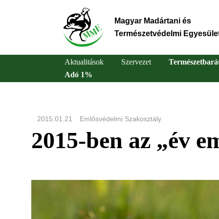
Ugrás
a
Magyar Madártani és
tartalomra
Természetvédelmi Egyesüle
Aktualitások
Szervezet
Természetbará
Adó 1%
Main
navigation
2015.01.21
Emlősvédelmi Szakosztály
2015-ben az „év em