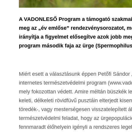
A VADONLESŐ Program a támogató szakmai sz
meg az „év emlőse” rendezvénysorozatot, 
irányítja a figyelmet elősegítve azok jobb 
program második faja az ürge (Spermophilus c
Miért esett a választásunk éppen Petőfi Sándo
internetes természetvédelmi program (www.vadonl
mely fokozottan védett. Amire méltán büszkék 
keleti, délkeleti rövidfüvű pusztáin elterjedt k
töredék-, vagy mesterségesen visszatelepített ál
természetvédelmi feladat, hogy az ürgepopuláci
fennmaradt élőhelyein igényli a rendszeres legel