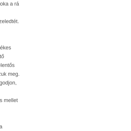
oka a rá
eledtét.
tékes
tő
elentős
zuk meg.
agodjon,
s mellet
a