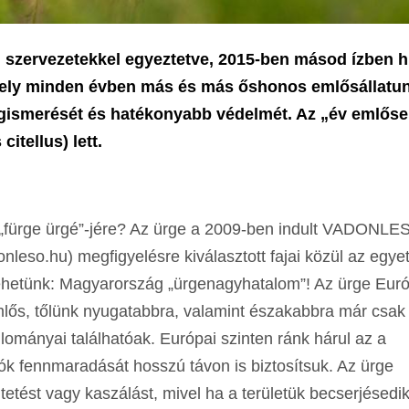
ervezetekkel egyeztetve, 2015-ben másod ízben hi
mely minden évben más és más őshonos emlősállatu
megismerését és hatékonyabb védelmét. Az „év emlőse
itellus) lett.
r „fürge ürgé”-jére? Az ürge a 2009-ben indult VADONLE
eso.hu) megfigyelésre kiválasztott fajai közül az egyet
lehetünk: Magyarország „ürgenagyhatalom”! Az ürge Eur
isemlős, tőlünk nyugatabbra, valamint északabbra már csak
lományai találhatóak. Európai szinten ránk hárul az a
ók fennmaradását hosszú távon is biztosítsuk. Az ürge
tetést vagy kaszálást, mivel ha a területük becserjésedik