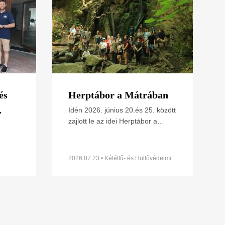
és
Herptábor a Mátrában
Idén 2026. június 20.és 25. között
zajlott le az idei Herptábor a
ének
Mátra északi lábánál Parádfürdőn
s
ünk
és környékén. A környék szinte
minden kétéltű- és
2026.07.23 • Kétéltű- és Hüllővédelmi
Szakosztály
t
z