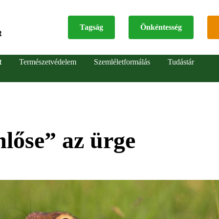
Tagság
Önkéntesség
t
Top
t
Természetvédelem
Szemléletformálás
Tudástár
menu
lőse” az ürge