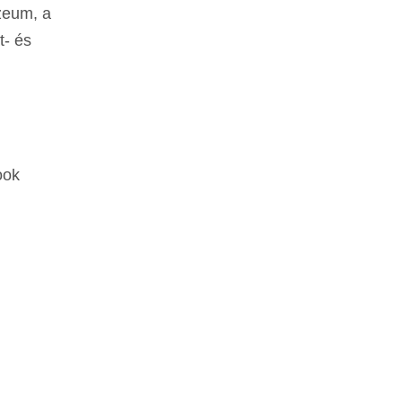
zeum, a
t- és
ook