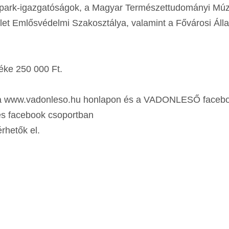
tipark-igazgatóságok, a Magyar Természettudományi Mú
t Emlősvédelmi Szakosztálya, valamint a Fővárosi Álla
éke 250 000 Ft.
k a www.vadonleso.hu honlapon és a VADONLESŐ faceb
és facebook csoportban
rhetők el.