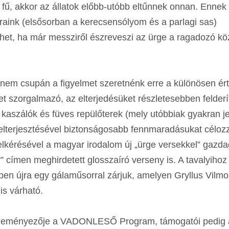
fű, akkor az állatok előbb-utóbb eltűnnek onnan. Ennek 
aink (elsősorban a kerecsensólyom és a parlagi sas)
het, ha már messziről észreveszi az ürge a ragadozó köz
em csupán a figyelmet szeretnénk erre a különösen ér
t szorgalmazó, az elterjedésüket részletesebben felderí
, kaszálók és füves repülőterek (mely utóbbiak gyakran j
 elterjesztésével biztonságosabb fennmaradásukat céloz
 felkérésével a magyar irodalom új „ürge versekkel” gazd
” címen meghirdetett glosszaíró verseny is. A tavalyihoz
n újra egy gálaműsorral zárjuk, amelyen Gryllus Vilmo
s várható.
ezdeményezője a VADONLESŐ Program, támogatói pedig 