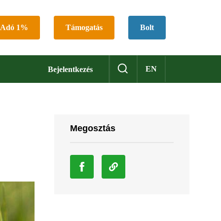
Adó 1%
Támogatás
Bolt
EN
Bejelentkezés
Megosztás