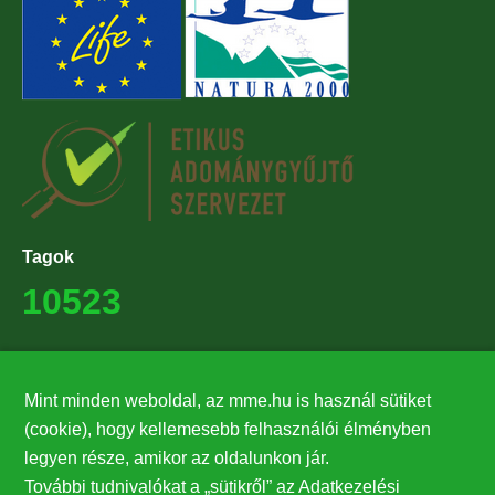
Tagok
10523
Támogatók
Mint minden weboldal, az mme.hu is használ sütiket
27224
(cookie), hogy kellemesebb felhasználói élményben
legyen része, amikor az oldalunkon jár.
Hírlevél feliratkozás
További tudnivalókat a „sütikről” az Adatkezelési