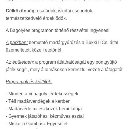
Célközönség:
családok, iskolai csoportok,
természetkedvelő érdeklődők.
A Bagolyles programon történő részvétel ingyenes!
A parkban:
bemutató madárgyűrűzés a Bükki HCs. által
üzemeltetett közeli etetőnél
Az épületben:
a program átláthatóságát egy pontgyűjtő
játék segíti, mely állomásokon keresztül vezeti a látogatót
Programok és kiállítók:
-
Minden ami bagoly: érdekességek
-
Téli madárvendégek a kertben
-
Madárvédelmi eszközök bemutatója
-
Gyermek játszóház, kézműves asztal
-
Miskolci Gombász Egyesület