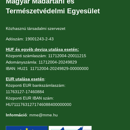
Magyar Madártani és
Természetvédelmi Egyesület
Közhasznú társadalmi szervezet
Adószám: 19001243-2-43
HUF és egyéb deviza utalása esetén:
Központi számlaszám: 11712004-20011215
Adományszámla: 11712004-20249829
IBAN: HU21 11712004-20249829-00000000
EUR utalása esetén
:
Központi EUR bankszámlaszám:
11763127-17460884
Központi EUR IBAN szám:
HU71117631271746088400000000
Információ
: mme@mme.hu