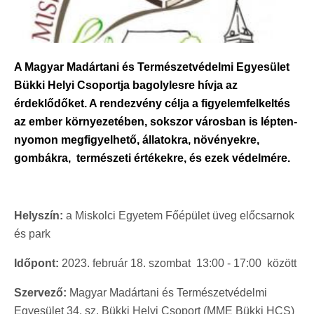
A Magyar Madártani és Természetvédelmi Egyesület
Bükki Helyi Csoportja bagolylesre hívja az
érdeklődőket. A rendezvény célja a figyelemfelkeltés
az ember környezetében, sokszor városban is lépten-
nyomon megfigyelhető, állatokra, növényekre,
gombákra, természeti értékekre, és ezek védelmére.
Helyszín:
a Miskolci Egyetem Főépület üveg előcsarnok
és park
Időpont:
2023. február 18. szombat 13:00 - 17:00 között
Szervező:
Magyar Madártani és Természetvédelmi
Egyesület 34. sz. Bükki Helyi Csoport (MME Bükki HCS)