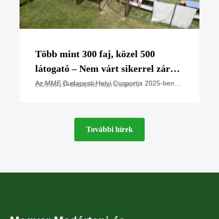
Több mint 300 faj, közel 500
látogató – Nem várt sikerrel zárult
a Budapesti Helyi Csoport 1.
Az MME Budapesti Helyi Csoportja 2025-ben
2026.06.15 • Budapesti Helyi Csoport
fejezte be Természetismereti Központjának
Élővilág Napja a budapesti Naplás-
megépítését Budapest XVI. kerületében, a
tónál
Naplás-tó
További hírek