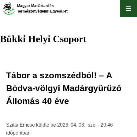
Ugrás
Magyar Madártani és
a
Természetvédelmi Egyesület
tartalomra
Bükki Helyi Csoport
Tábor a szomszédból! – A
Bódva-völgyi Madárgyűrűző
Állomás 40 éve
Szitta Emese
küldte be
2026. 04. 08., sze – 20:46
időpontban