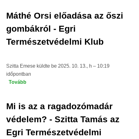
vízözön
Máthé Orsi előadása az őszi
-
Csipkés
gombákról - Egri
Roland
Természetvédelmi Klub
előadása
az
Egri
Természetvédelmi
Szitta Emese
küldte be
2025. 10. 13., h – 10:19
Klubban)
időpontban
Tovább
(Máthé
Orsi
előadása
Mi is az a ragadozómadár
az
őszi
védelem? - Szitta Tamás az
gombákról
Egri Természetvédelmi
-
Egri