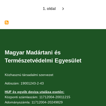
Klubban)
Bátka-
1. oldal
Köz
Oldalszámozás
Tiszalúci
Gyűrűzőtábor
a
Bükki
Helyi
Csoport
Magyar Madártani és
szervezésében)
Természetvédelmi Egyesület
Közhasznú társadalmi szervezet
Adószám: 19001243-2-43
HUF és egyéb deviza utalása esetén:
Központi számlaszám: 11712004-20011215
Adományszámla: 11712004-20249829