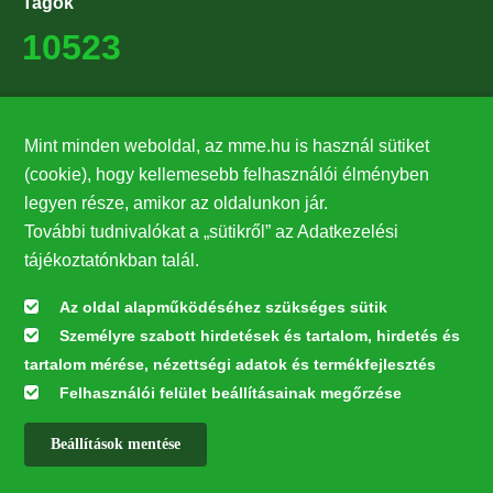
Tagok
10523
Támogatók
Mint minden weboldal, az mme.hu is használ sütiket
27224
(cookie), hogy kellemesebb felhasználói élményben
legyen része, amikor az oldalunkon jár.
Hírlevél feliratkozás
További tudnivalókat a „sütikről” az Adatkezelési
Értesüljön elsőként legfrissebb híreinkről, eseményeinkről!
tájékoztatónkban talál.
Az oldal alapműködéséhez szükséges sütik
Személyre szabott hirdetések és tartalom, hirdetés és
Feliratkozás
tartalom mérése, nézettségi adatok és termékfejlesztés
Felhasználói felület beállításainak megőrzése
Beállítások mentése
Az oldal kialakítása a LIFE20 NGO4GD/HU/000037 „Közösen a
természetért” elnevezésű program keretében az Európai Bizottság LIFE