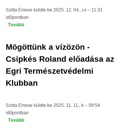
Szitta Emese
küldte be
2025. 12. 04., cs – 11:31
időpontban
Tovább
(Túltoltuk?
-
Kónya
Mögöttünk a vízözön -
Máté
előadása
Csipkés Roland előadása az
az
Egri Természetvédelmi
Egri
Természetvédelmi
Klubban
Klubban)
Szitta Emese
küldte be
2025. 11. 11., k – 09:54
időpontban
Tovább
(Mögöttünk
a