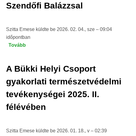
ben
Szendőfi Balázzsal
a
Bükki
Helyi
Szitta Emese
küldte be
2026. 02. 04., sze – 09:04
Csoportban?
időpontban
–
Tovább
(Egri
Beszámoló
Természetvédelmi
éves
Klub
tevékenységünkről)
A Bükki Helyi Csoport
Szendőfi
Balázzsal)
gyakorlati természetvédelmi
tevékenységei 2025. II.
félévében
Szitta Emese
küldte be
2026. 01. 18., v – 02:39