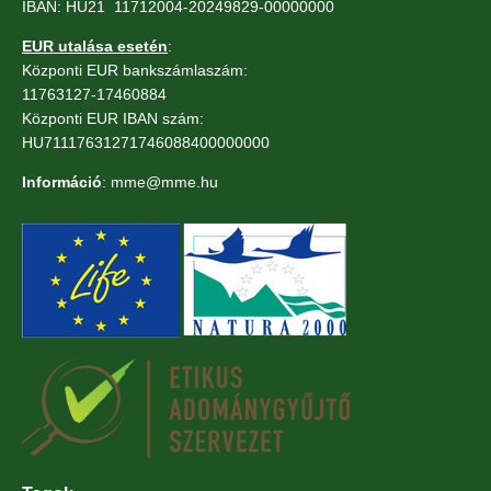
IBAN: HU21 11712004-20249829-00000000
EUR utalása esetén
:
Központi EUR bankszámlaszám:
11763127-17460884
Központi EUR IBAN szám:
HU71117631271746088400000000
Információ
: mme@mme.hu