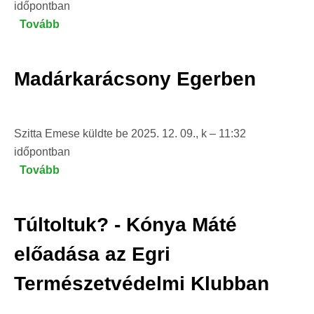
időpontban
Tovább
(A
Bükki
Helyi
Madárkarácsony Egerben
Csoport
gyakorlati
természetvédelmi
Szitta Emese
tevékenységei
küldte be
2025. 12. 09., k – 11:32
időpontban
2025.
Tovább
II.
(Madárkarácsony
félévében)
Egerben)
Túltoltuk? - Kónya Máté
előadása az Egri
Természetvédelmi Klubban