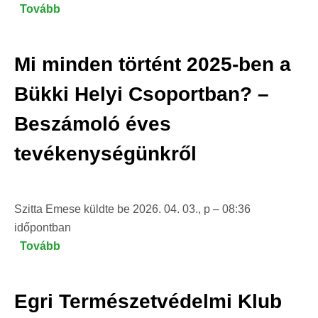
Tovább
(Tábor
a
szomszédból!
Mi minden történt 2025-ben a
–
A
Bükki Helyi Csoportban? –
Bódva-
Beszámoló éves
völgyi
Madárgyűrűző
tevékenységünkről
Állomás
40
éve)
Szitta Emese
küldte be
2026. 04. 03., p – 08:36
időpontban
Tovább
(Mi
minden
történt
Egri Természetvédelmi Klub
2025-