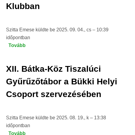
Klubban
Természetvédelmi
Klub)
Szitta Emese
küldte be
2025. 09. 04., cs – 10:39
időpontban
Tovább
(Mi
is
az
XII. Bátka-Köz Tiszalúci
a
ragadozómadár
Gyűrűzőtábor a Bükki Helyi
védelem?
Csoport szervezésében
-
Szitta
Tamás
az
Szitta Emese
küldte be
2025. 08. 19., k – 13:38
Egri
időpontban
Természetvédelmi
Tovább
(XII.