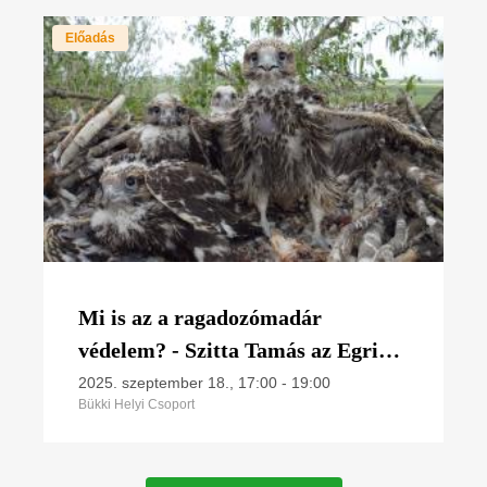
Előadás
Mi is az a ragadozómadár
védelem? - Szitta Tamás az Egri
Természetvédelmi Klubban
2025. szeptember 18., 17:00
-
19:00
Bükki Helyi Csoport