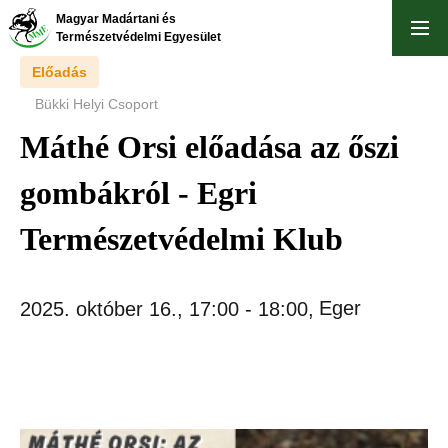
Ugrás
Magyar Madártani és
a
Természetvédelmi Egyesület
tartalomra
Előadás
Bükki Helyi Csoport
Máthé Orsi előadása az őszi
gombákról - Egri
Természetvédelmi Klub
Eger
2025. október 16., 17:00
-
18:00
,