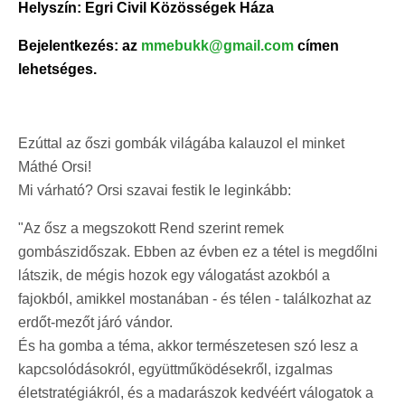
Helyszín: Egri Civil Közösségek Háza
Bejelentkezés: az
mmebukk@gmail.com
címen
lehetséges.
Ezúttal az őszi gombák világába kalauzol el minket
Máthé Orsi!
Mi várható? Orsi szavai festik le leginkább:
"Az ősz a megszokott Rend szerint remek
gombászidőszak. Ebben az évben ez a tétel is megdőlni
látszik, de mégis hozok egy válogatást azokból a
fajokból, amikkel mostanában - és télen - találkozhat az
erdőt-mezőt járó vándor.
És ha gomba a téma, akkor természetesen szó lesz a
kapcsolódásokról, együttműködésekről, izgalmas
életstratégiákról, és a madarászok kedvéért válogatok a