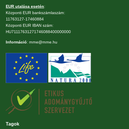
EUR utalása esetén
:
Központi EUR bankszámlaszám:
11763127-17460884
Központi EUR IBAN szám:
HU71117631271746088400000000
Információ
: mme@mme.hu
Tagok