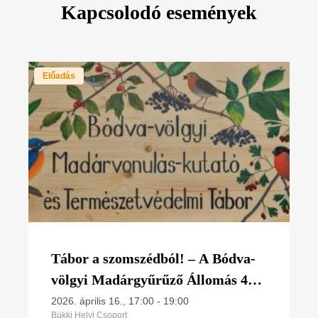
Kapcsolodó események
Előadás
Tábor a szomszédból! – A Bódva-
völgyi Madárgyűrűző Állomás 40
éve
2026. április 16., 17:00
-
19:00
Bükki Helyi Csoport