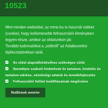
10523
Támogatók
Mint minden weboldal, az mme.hu is használ sütiket
27224
(cookie), hogy kellemesebb felhasználói élményben
legyen része, amikor az oldalunkon jár.
Hírlevél feliratkozás
További tudnivalókat a „sütikről” az Adatkezelési
Értesüljön elsőként legfrissebb híreinkről, eseményeinkről!
tájékoztatónkban talál.
Az oldal alapműködéséhez szükséges sütik
Személyre szabott hirdetések és tartalom, hirdetés és
Feliratkozás
tartalom mérése, nézettségi adatok és termékfejlesztés
Felhasználói felület beállításainak megőrzése
Beállítások mentése
Az oldal kialakítása a LIFE20 NGO4GD/HU/000037 „Közösen a
természetért” elnevezésű program keretében az Európai Bizottság LIFE
alapja támogatásában valósult meg.
✕