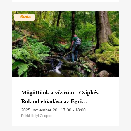
Előadás
Mögöttünk a vízözön - Csipkés
Roland előadása az Egri
Természetvédelmi Klubban
2025. november 20., 17:00
-
18:00
Bükki Helyi Csoport