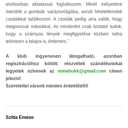
elsősorban oktatással foglalkozom. Minél mélyebbre
merülök a gombák varázsvilágába, annál hihetetlenebb
csodákkal találkozom. A csodák pedig arra valók, hogy
megosszuk másokkal, és mindenkit csak biztatni tudok,
hogy a szárnyas lények megfigyelése közben néha
tekintsen a talajra is, érdemes."
A klub ingyenesen látogatható, azonban
regisztrációhoz kötött: részvételi szándékotokat
legyetek szívesek az
mmebukk@gmail.com
címen
jelezni!
Szeretettel várunk minden érdeklődőt!
Szitta Emese