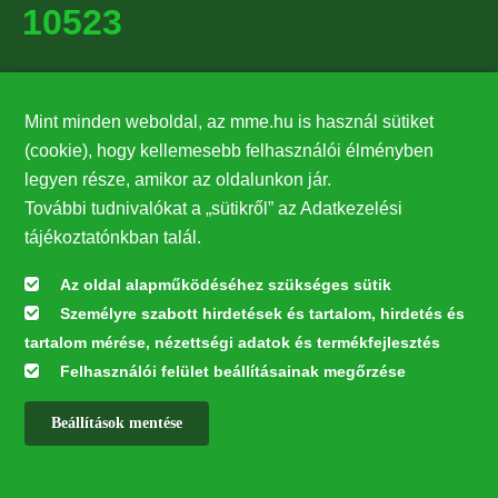
10523
Támogatók
Mint minden weboldal, az mme.hu is használ sütiket
27224
(cookie), hogy kellemesebb felhasználói élményben
legyen része, amikor az oldalunkon jár.
Hírlevél feliratkozás
További tudnivalókat a „sütikről” az Adatkezelési
Értesüljön elsőként legfrissebb híreinkről, eseményeinkről!
tájékoztatónkban talál.
Az oldal alapműködéséhez szükséges sütik
Személyre szabott hirdetések és tartalom, hirdetés és
Feliratkozás
tartalom mérése, nézettségi adatok és termékfejlesztés
Felhasználói felület beállításainak megőrzése
Beállítások mentése
Az oldal kialakítása a LIFE20 NGO4GD/HU/000037 „Közösen a
természetért” elnevezésű program keretében az Európai Bizottság LIFE
alapja támogatásában valósult meg.
✕