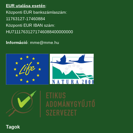
EUR utalása esetén
:
Központi EUR bankszámlaszám:
11763127-17460884
Központi EUR IBAN szám:
HU71117631271746088400000000
Információ
: mme@mme.hu
Tagok