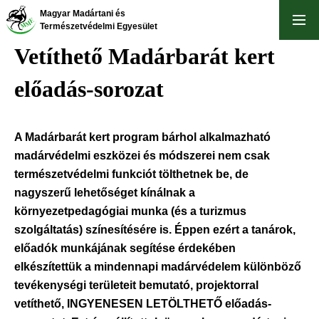
Ugrás
Magyar Madártani és
a
Természetvédelmi Egyesület
tartalomra
Vetíthető Madárbarát kert
előadás-sorozat
A Madárbarát kert program bárhol alkalmazható
madárvédelmi eszközei és módszerei nem csak
természetvédelmi funkciót tölthetnek be, de
nagyszerű lehetőséget kínálnak a
környezetpedagógiai munka (és a turizmus
szolgáltatás) színesítésére is. Éppen ezért a tanárok,
előadók munkájának segítése érdekében
elkészítettük a mindennapi madárvédelem különböző
tevékenységi területeit bemutató, projektorral
vetíthető, INGYENESEN LETÖLTHETŐ előadás-