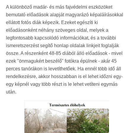
A különböző madár- és más fajvédelmi eszközöket
bemutató előadások alapját magyarázó képaláírásokkal
ellátott fotós diák képezik. Ezeket egészíti ki
előadásonként néhány szöveges oldal, melyek a
legfontosabb kapcsolódó információkat, és a további
ismeretszerzést segítő honlap oldalak linkjeit foglalják
össze. A részenként 48-85 diából álló előadások - mivel
ezek "önmagukért beszélő" fotókra épülnek - akár 45
perces tanórákon is levetíthetőek. Ha ennél több idő áll
rendelkezésre, akkor hosszabban is el lehet időzni egy-
egy képnél vagy több részt is le lehet vetíteni egymás
után.