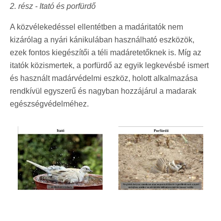
2. rés
z -
Itató és porfürdő
A közvélekedéssel ellentétben a madáritatók nem
kizárólag a nyári kánikulában használható eszközök,
ezek fontos kiegészítői a téli madáretetőknek is. Míg az
itatók közismertek, a porfürdő az egyik legkevésbé ismert
és használt madárvédelmi eszköz, holott alkalmazása
rendkívül egyszerű és nagyban hozzájárul a madarak
egészségvédelméhez.