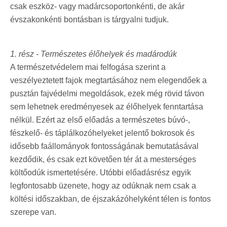
csak eszköz- vagy madárcsoportonkénti, de akár
évszakonkénti bontásban is tárgyalni tudjuk.
1. rész - Természetes élőhelyek és madárodúk
A természetvédelem mai felfogása szerint a
veszélyeztetett fajok megtartásához nem elegendőek a
pusztán fajvédelmi megoldások, ezek még rövid távon
sem lehetnek eredményesek az élőhelyek fenntartása
nélkül. Ezért az első előadás a természetes búvó-,
fészkelő- és táplálkozóhelyeket jelentő bokrosok és
idősebb faállományok fontosságának bemutatásával
kezdődik, és csak ezt követően tér át a mesterséges
költőodúk ismertetésére. Utóbbi előadásrész egyik
legfontosabb üzenete, hogy az odúknak nem csak a
költési időszakban, de éjszakázóhelyként télen is fontos
szerepe van.