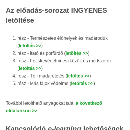
Az előadás-sorozat INGYENES
letöltése
rész - Természetes élőhelyek és madárodúk
(
letöltés >>
)
rész - Itató és porfürdő (
letöltés >>
)
rész - Fecskevédelmi eszközök és módszerek
(
letöltés >>
)
rész - Téli madáretetés (
letöltés >>
)
rész - Más fajok védelme (
letöltés >>
)
További letölthető anyagokat talál
a következő
oldalunkon >>
Kapcsolódó
e-learning
lehetőségek