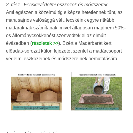
3. rés
z
-
Fecskevédelmi eszközök és módszerek
Ami egészen a közelmúltig elképzelhetetlennek tűnt, az
mára sajnos valósággá vált, fecskéink egyre ritkább
madaraknak számítanak, mivel átlagosan majdnem 50%-
os állománycsökkenést szenvedtek el az elmúlt
évtizedben (
részletek >>
). Ezért a Madárbarát kert
előadás-sorozat külön fejezetet szentel a madárcsoport
védelmi eszközeinek és módszereinek bemutatására.