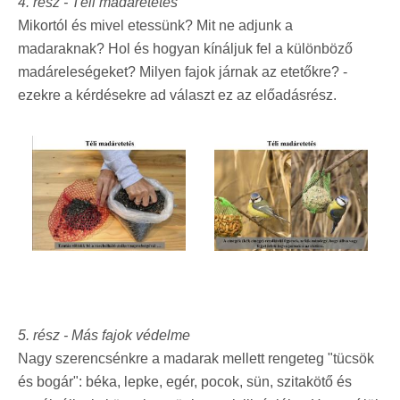
4. rés
z -
Téli madáretetés
Mikortól és mivel etessünk? Mit ne adjunk a
madaraknak? Hol és hogyan kínáljuk fel a különböző
madáreleségeket? Milyen fajok járnak az etetőkre? -
ezekre a kérdésekre ad választ ez az előadásrész.
5. rés
z
-
Más fajok védelme
Nagy szerencsénkre a madarak mellett rengeteg "tücsök
és bogár": béka, lepke, egér, pocok, sün, szitakötő és