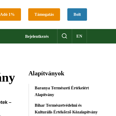
Adó 1%
Támogatás
Bolt
EN
Bejelentkezés
Alapítványok
ány
Baranya Természeti Értékeiért
Alapítvány
tek –
Bihar Természetvédelmi és
Kulturális Értékőrző Közalapítvány