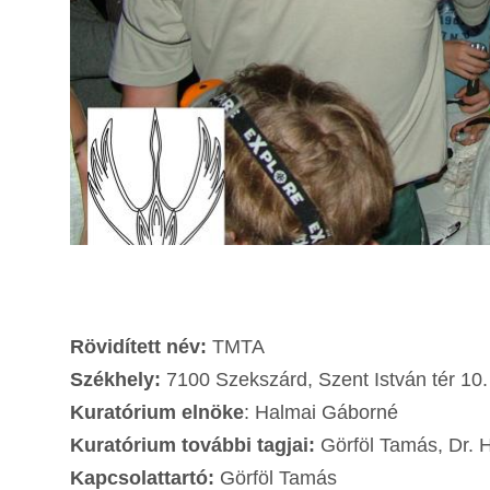
Rövidített név:
TMTA
Székhely:
7100 Szekszárd, Szent István tér 10.
Kuratórium elnöke
: Halmai Gáborné
Kuratórium további tagjai:
Görföl Tamás, Dr. H
Kapcsolattartó:
Görföl Tamás