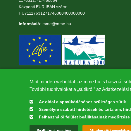
11763127-17460884
Központi EUR IBAN szám:
HU71117631271746088400000000
Információ
: mme@mme.hu
Mint minden weboldal, az mme.hu is használ süti
További tudnivalókat a „sütikről” az Adatkezelési 
Az oldal alapműködéséhez szükséges sütik
Személyre szabott hirdetések és tartalom, hir
Felhasználói felület beállításainak megőrzése
Az oldal kialakítása a LIFE20 NGO4GD/HU/000037 „Közösen a term
Beállítások mentése
Minden süti engedélyez