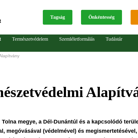
Tagság
Önkéntesség
t
Top
t
Természetvédelem
Szemléletformálás
Tudástár
menu
Alapítvány
észetvédelmi Alapítv
 Tolna megye, a Dél-Dunántúl és a kapcsolódó terüle
val, megóvásával (védelmével) és megismertetésével,