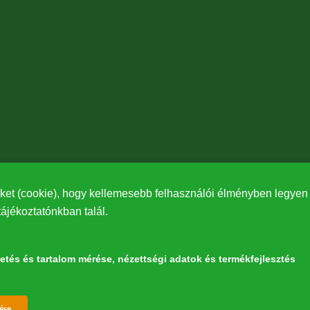
ket (cookie), hogy kellemesebb felhasználói élményben legyen r
tájékoztatónkban talál.
detés és tartalom mérése, nézettségi adatok és termékfejlesztés
észetért” elnevezésű program keretében az Európai Bizottság LIFE alapja támoga
Withdraw consent
ése