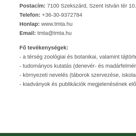
Postacím:
7100 Szekszárd, Szent István tér 10
Telefon:
+36-30-9372784
Honlap:
www.tmta.hu
Email:
tmta@tmta.hu
Fő tevékenységek:
- a térség zoológiai és botanikai, valamint tájtö
- tudományos kutatás (denevér- és madárfelméré
- környezeti nevelés (táborok szervezése, iskola
- kiadványok és publikációk megjelenésének elő