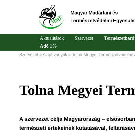
Ugrás
a
Magyar Madártani és
tartalomra
Természetvédelmi Egyesüle
Aktualitások
Szervezet
Természetbará
Adó 1%
Main
Szervezet
Alapítványok
Tolna Megyei Természetvédelmi 
Morzsa
navigation
Tolna Megyei Term
A szervezet célja Magyarország – elsősorban
természeti értékeinek kutatásával, feltárásá