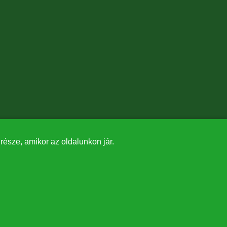
észe, amikor az oldalunkon jár.
✕
tásában valósult meg.