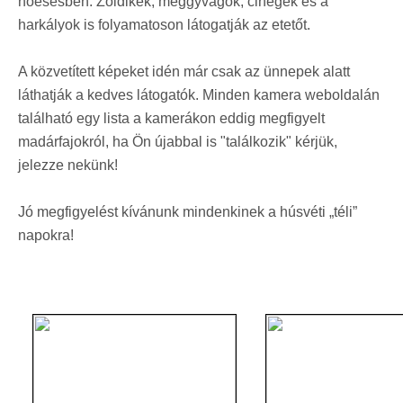
hóesésben. Zöldikék, meggyvágók, cinegék és a
harkályok is folyamatoson látogatják az etetőt.
A közvetített képeket idén már csak az ünnepek alatt
láthatják a kedves látogatók. Minden kamera weboldalán
található egy lista a kamerákon eddig megfigyelt
madárfajokról, ha Ön újabbal is "találkozik" kérjük,
jelezze nekünk!
Jó megfigyelést kívánunk mindenkinek a húsvéti „téli”
napokra!