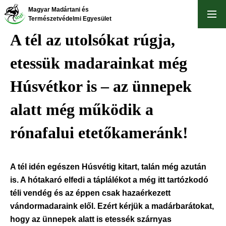
Ugrás
Magyar Madártani és
a
Természetvédelmi Egyesület
tartalomra
A tél az utolsókat rúgja,
etessük madarainkat még
Húsvétkor is – az ünnepek
alatt még működik a
rónafalui etetőkameránk!
A tél idén egészen Húsvétig kitart, talán még azután
is. A hótakaró elfedi a táplálékot a még itt tartózkodó
téli vendég és az éppen csak hazaérkezett
vándormadaraink elől. Ezért kérjük a madárbarátokat,
hogy az ünnepek alatt is etessék szárnyas