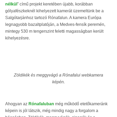
nélkül
” című projekt keretében újabb, korábban
gólyafészkeknél kihelyezett kamerát üzemeltünk be a
Salgótarjánhoz tartozó Rónafalun. A kamera Európa
legnagyobb bazaltplatóján, a Medves-fensík peremén,
mintegy 530 m tengerszint feletti magasságban került
kihelyezésre.
Zöldikék és meggyvágó a Rónafalui webkamera
képén.
Ahogyan az
Rónafaluban
még működő etetőkameránk
képein is jól látszik, még mindig nagy a forgalom a