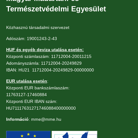
Természetvédelmi Egyesület
Közhasznú társadalmi szervezet
Adószám: 19001243-2-43
HUF és egyéb deviza utalása esetén:
Központi számlaszám: 11712004-20011215
Adományszámla: 11712004-20249829
IBAN: HU21 11712004-20249829-00000000
EUR utalása esetén
:
Központi EUR bankszámlaszám:
11763127-17460884
Központi EUR IBAN szám:
HU71117631271746088400000000
Információ
: mme@mme.hu