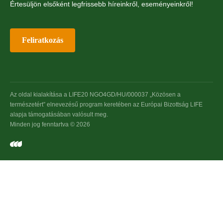
Értesüljön elsőként legfrissebb híreinkről, eseményeinkről!
Feliratkozás
Az oldal kialakítása a LIFE20 NGO4GD/HU/000037 „Közösen a
természetért” elnevezésű program keretében az Európai Bizottság LIFE
alapja támogatásában valósult meg.
Minden jog fenntartva © 2026