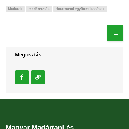
Madarak
madáretetés
Határmenti együttműködések
Megosztás
Magyar Madártani és