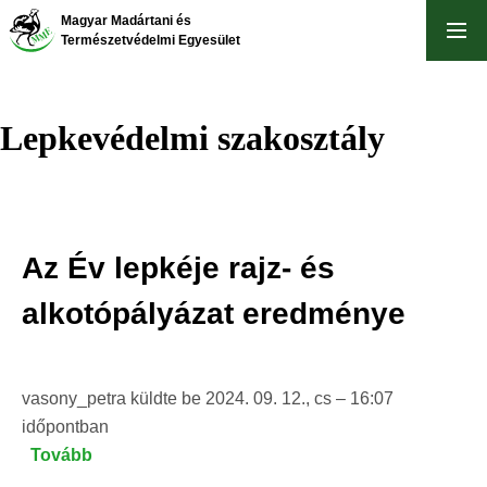
Ugrás
Magyar Madártani és
a
Természetvédelmi Egyesület
tartalomra
Lepkevédelmi szakosztály
Az Év lepkéje rajz- és
alkotópályázat eredménye
vasony_petra
küldte be
2024. 09. 12., cs – 16:07
időpontban
Tovább
(Az
Év