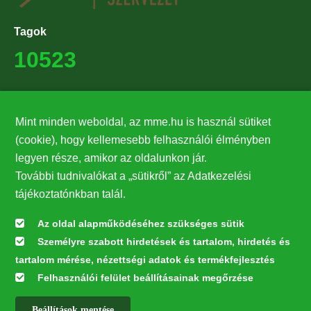
Tagok
10523
Támogatók
Mint minden weboldal, az mme.hu is használ sütiket
27224
(cookie), hogy kellemesebb felhasználói élményben
legyen része, amikor az oldalunkon jár.
Hírlevél feliratkozás
További tudnivalókat a „sütikről” az Adatkezelési
Értesüljön elsőként legfrissebb híreinkről, eseményeinkről!
tájékoztatónkban talál.
Az oldal alapműködéséhez szükséges sütik
Személyre szabott hirdetések és tartalom, hirdetés és
Feliratkozás
tartalom mérése, nézettségi adatok és termékfejlesztés
Felhasználói felület beállításainak megőrzése
Beállítások mentése