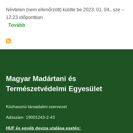
Névtelen (nem ellenőrzött)
küldte be
2023. 01. 04., sze –
12:23
időpontban
Tovább
(Év
lepkéje
2023
–
a
fecskefarkú
pillangó)
Magyar Madártani és
Természetvédelmi Egyesület
Közhasznú társadalmi szervezet
Adószám: 19001243-2-43
HUF és egyéb deviza utalása esetén: