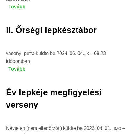
Tovább
(Szinkron
éjszakai
lepkészet
II. Őrségi lepkésztábor
2024)
vasony_petra
küldte be
2024. 06. 04., k – 09:23
időpontban
Tovább
(II.
Őrségi
lepkésztábor)
Év lepkéje megfigyelési
verseny
Névtelen (nem ellenőrzött)
küldte be
2023. 04. 01., szo –