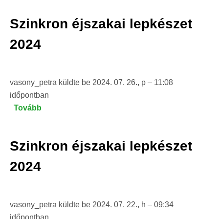
lepkéje
Szinkron éjszakai lepkészet
rajz-
és
2024
alkotópályázat
eredménye)
vasony_petra
küldte be
2024. 07. 26., p – 11:08
időpontban
Tovább
(Szinkron
éjszakai
lepkészet
Szinkron éjszakai lepkészet
2024)
2024
vasony_petra
küldte be
2024. 07. 22., h – 09:34
időpontban