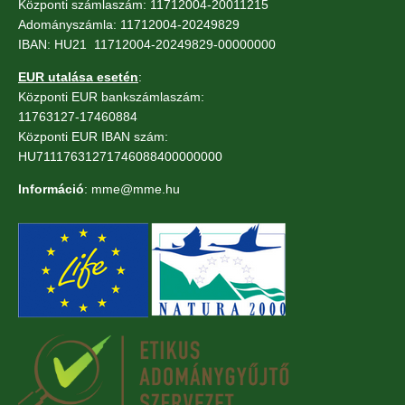
Központi számlaszám: 11712004-20011215
Adományszámla: 11712004-20249829
IBAN: HU21 11712004-20249829-00000000
EUR utalása esetén
:
Központi EUR bankszámlaszám:
11763127-17460884
Központi EUR IBAN szám:
HU71117631271746088400000000
Információ
: mme@mme.hu