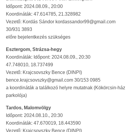
Időpont: 2024.08.09., 20:00
Koordináták: 47.614785, 21.328982
Vezető: Kordás Sándor kordassandor99@gmail.com
30/931 3893
előre bejelentkezés szükséges
Esztergom, Strázsa-hegy
Koordináták: Időpont: 2024.08.09., 20:30
47.748010, 18.737499
Vezető: Krajcsovszky Bence (DINPI)
bence.krajcsovszky@gmail.com 30/153 0985
a koordináták a találkozó helyre mutatnak (Kökörcsin-ház
parkolója)
Tardos, Malomvölgy
Időpont: 2024.08.10., 20:30
Koordináták: 47.670019, 18.443590
Vezető: Krajcsovszky Bence (DINPI)