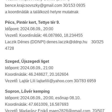
bence.krajcsovszky@gmail.com 30/153 0935
a koordináták a találkozó helyre mutatnak
Pécs, Pintér kert, Tettye tér 9.
Időpont: 2024.08.09., 20:00
Vezető: Koordináták: 46.087860, 18.234455
Laczik Dénes (DDNPI) denes.laczik@ddnp.hu 30/325
4728
Szeged, Újszegedi liget
Időpont: 2024.08.09., 21:00
Koordináták: 46.248627, 20.162604
Vezető: Lajtár Lili lajtarlili@yahoo.com 30/783 6959
Sopron, Lővér kemping
Időpont: 2024.08.09., 20:00, esőnap 08.10.
Koordináták: 47.661009, 16.587693
Vezető: Madarász Enikő maen2828@gmail.com 70/507