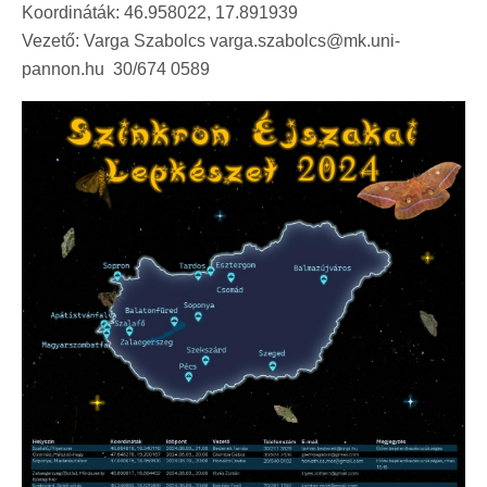
Koordináták: 46.958022, 17.891939
Vezető: Varga Szabolcs varga.szabolcs@mk.uni-
pannon.hu 30/674 0589