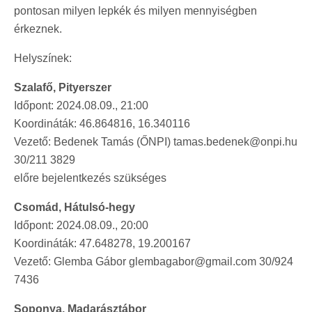
pontosan milyen lepkék és milyen mennyiségben
érkeznek.
Helyszínek:
Szalafő, Pityerszer
Időpont: 2024.08.09., 21:00
Koordináták: 46.864816, 16.340116
Vezető: Bedenek Tamás (ŐNPI) tamas.bedenek@onpi.hu
30/211 3829
előre bejelentkezés szükséges
Csomád, Hátulsó-hegy
Időpont: 2024.08.09., 20:00
Koordináták: 47.648278, 19.200167
Vezető: Glemba Gábor glembagabor@gmail.com 30/924
7436
Soponya, Madarásztábor