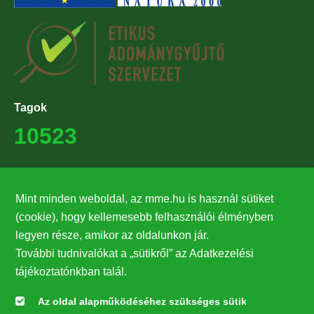
Tagok
10523
Támogatók
Mint minden weboldal, az mme.hu is használ sütiket
27224
(cookie), hogy kellemesebb felhasználói élményben
legyen része, amikor az oldalunkon jár.
Hírlevél feliratkozás
További tudnivalókat a „sütikről” az Adatkezelési
Értesüljön elsőként legfrissebb híreinkről, eseményeinkről!
tájékoztatónkban talál.
Az oldal alapműködéséhez szükséges sütik