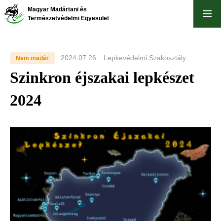
Ugrás
Magyar Madártani és
a
Természetvédelmi Egyesület
tartalomra
2024.07.26
Lepkevédelmi Szakosztály
Nem madár
Szinkron éjszakai lepkészet
2024