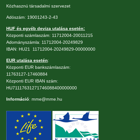
Közhasznú társadalmi szervezet
Adószám: 19001243-2-43
HUF és egyéb deviza utalása esetén:
Központi számlaszám: 11712004-20011215
Adományszámla: 11712004-20249829
IBAN: HU21 11712004-20249829-00000000
EUR utalása esetén
:
Központi EUR bankszámlaszám:
11763127-17460884
Központi EUR IBAN szám:
HU71117631271746088400000000
Információ
: mme@mme.hu