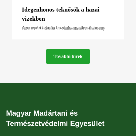
Idegenhonos teknősök a hazai
vizekben
A mocsári teknős hazánk egyetlen őshonos
2026.01.03 • Kétéltű- és Hüllővédelmi Szakosztály
teknősfaja. Országszerte tavak és folyók
mentén, mocsaras területeken,
csatornapartokon megtalálható. Azonban
További hírek
Magyar Madártani és
Természetvédelmi Egyesület