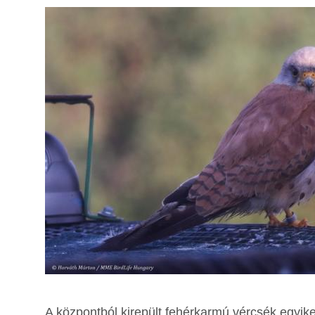
A központból kirepült fehérkarmú vércsék egyik