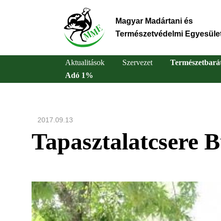
Ugrás
a
Magyar Madártani és
tartalomra
Természetvédelmi Egyesüle
Aktualitások
Szervezet
Természetbará
Adó 1%
Main
navigation
2017.09.13
Tapasztalatcsere 