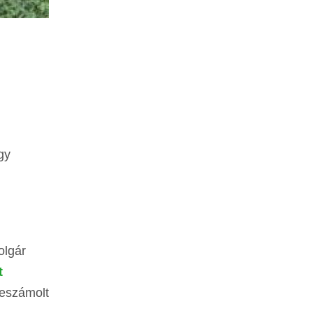
gy
olgár
t
beszámolt