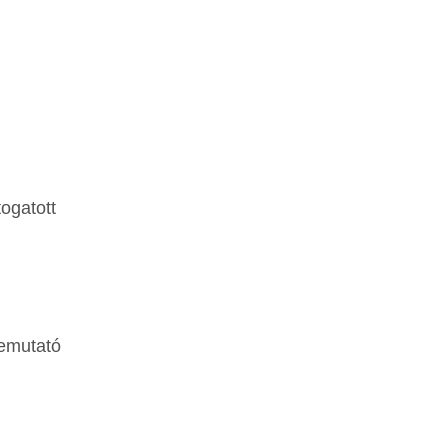
ogatott
emutató