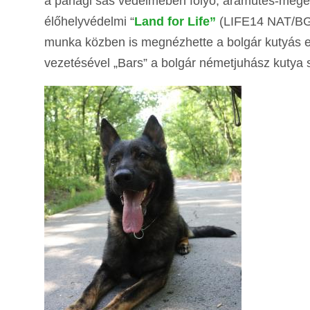
a parlagi sas védelmében folyó, áramütés-mege
élőhelyvédelmi “
Land for Life”
(LIFE14 NAT/BG/
munka közben is megnézhette a bolgár kutyás e
vezetésével „Bars” a bolgár németjuhász kutya s