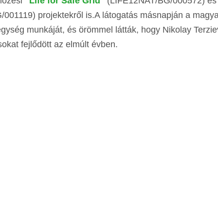
lőzési
"Life for Safe Grid"
(LIFE12NAT/BG/000572) és
001119) projektekről is.A látogatás másnapján a magya
gység munkáját, és örömmel látták, hogy Nikolay Terzie
okat fejlődött az elmúlt évben.