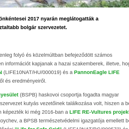
önkéntesei 2017 nyarán meglátogatták a
taltabb bolgár szervezetet.
jelenleg folyó és közelmúltban befejeződött számos
n információt kapjanak a hazai szakemberek, illetve, ho
N
(LIFE10NAT/HU/000019) és a
PannonEagle LIFE
ől és eredményeiről.
yesület
(BSPB) haskovoi csoportja fogadta magyar
 szervezet kutyás vezetőinek találkozása volt, hiszen a b
 képezték ki még 2016-ban a
LIFE RE-Vultures projek
oychev, a BPSB természetvédelmi igazgatója emellett 