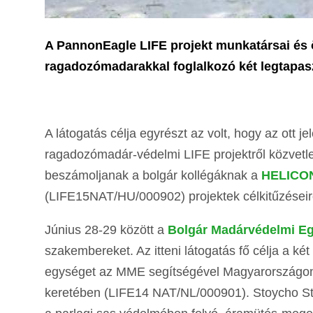
A PannonEagle LIFE projekt munkatársai és 
ragadozómadarakkal foglalkozó két legtapasz
A látogatás célja egyrészt az volt, hogy az ott 
ragadozómadár-védelmi LIFE projektről közvetle
beszámoljanak a bolgár kollégáknak a
HELICO
(LIFE15NAT/HU/000902) projektek célkitűzéseir
Június 28-29 között a
Bolgár Madárvédelmi Eg
szakembereket. Az itteni látogatás fő célja a két
egységet az MME segítségével Magyarországon
keretében (LIFE14 NAT/NL/000901). Stoycho St