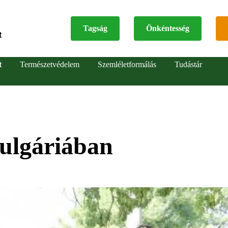
Tagság
Önkéntesség
t
Top
t
Természetvédelem
Szemléletformálás
Tudástár
menu
Bulgáriában