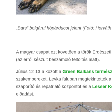
„Bars” bolgárul hópárducot jelent (Fotó: Horváth
A magyar csapat ezt követően a török Erdészeti
(az erről készült beszámoló feltöltés alatt).
Július 12-13-a között a
Green Balkans természe
szakembereket. Levka faluban megtekintették a f
szaporító és repatriáló központot és a
Lesser K
előadást.