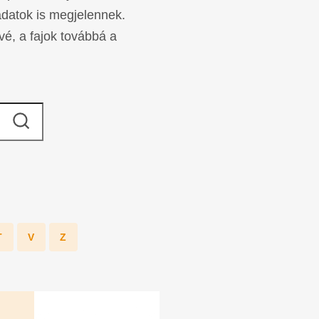
adatok is megjelennek.
vé, a fajok továbbá a
T
V
Z