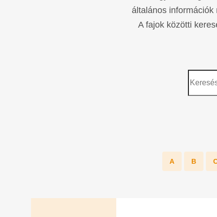
általános információk 
A fajok közötti kere
A
B