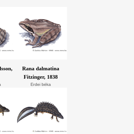
lsson,
Rana dalmatina
Fitzinger, 1838
a
Erdei béka