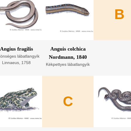
B
Angius fragilis
Anguis colchica
önséges lábatlangyík
Nordmann, 1840
Linnaeus, 1758
Kékpettyes lábatlangyík
C