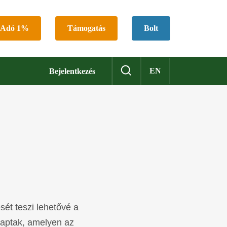
Adó 1%
Támogatás
Bolt
EN
Bejelentkezés
sét teszi lehetővé a
 kaptak, amelyen az