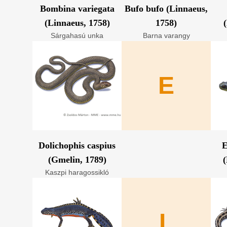
Bombina variegata
Bufo bufo (Linnaeus,
(Linnaeus, 1758)
1758)
Sárgahasú unka
Barna varangy
E
Dolichophis caspius
E
(Gmelin, 1789)
(
Kaszpi haragossikló
L