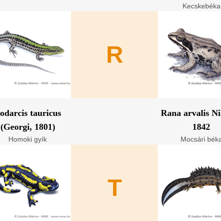
Kecskebéka
R
odarcis tauricus
Rana arvalis Ni
(Georgi, 1801)
1842
Homoki gyík
Mocsári bék
T