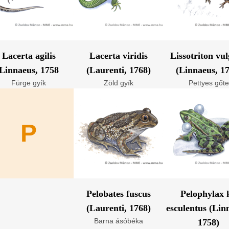
Lacerta agilis
Lacerta viridis
Lissotriton vul
Linnaeus, 1758
(Laurenti, 1768)
(Linnaeus, 1
Fürge gyík
Zöld gyík
Pettyes gőte
P
Pelobates fuscus
Pelophylax k
(Laurenti, 1768)
esculentus (Lin
Barna ásóbéka
1758)