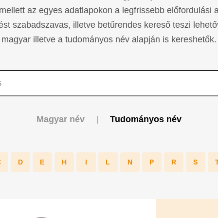
mellett az egyes adatlapokon a legfrissebb előfordulási 
sést szabadszavas, illetve betűrendes kereső teszi lehető
magyar illetve a tudományos név alapján is kereshetők.
Magyar név
Tudományos név
|
C
D
E
H
I
L
N
P
R
S