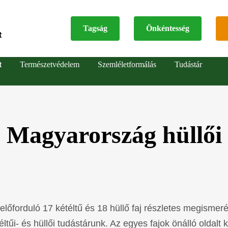
Tagság
Önkéntesség
t
Top
t
Természetvédelem
Szemléletformálás
Tudástár
menu
Magyarország hüllői
őforduló 17 kétéltű és 18 hüllő faj részletes megismeré
tűi- és hüllői tudástárunk. Az egyes fajok önálló oldalt