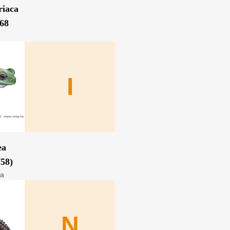
riaca
768
I
ea
758)
ka
N