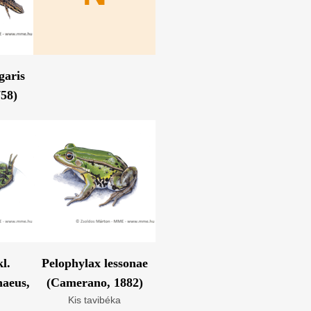
garis
758)
l.
Pelophylax lessonae
naeus,
(Camerano, 1882)
Kis tavibéka