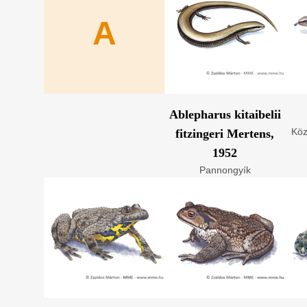
A
Ablepharus kitaibelii
Köz
fitzingeri Mertens,
1952
Pannongyík