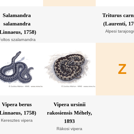
Salamandra
Triturus carn
salamandra
(Laurenti, 17
Alpesi tarajosg
Linnaeus, 1758)
Foltos szalamandra
Z
Vipera berus
Vipera ursinii
Linnaeus, 1758)
rakosiensis Méhely,
Keresztes vipera
1893
Rákosi vipera