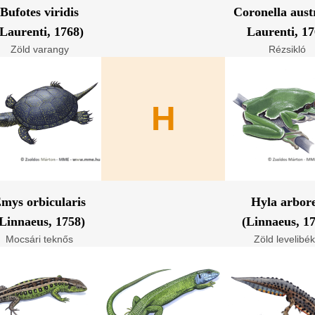
Bufotes viridis
Coronella aust
(Laurenti, 1768)
Laurenti, 1
Zöld varangy
Rézsikló
H
mys orbicularis
Hyla arbor
Linnaeus, 1758)
(Linnaeus, 1
Mocsári teknős
Zöld levelibé