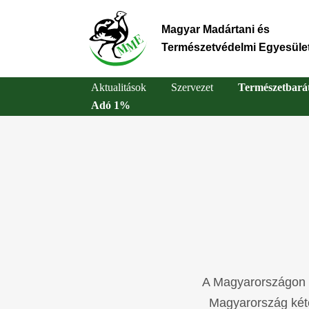
Ugrás
a
Magyar Madártani és
tartalomra
Természetvédelmi Egyesüle
Aktualitások
Szervezet
Természetbará
Adó 1%
Main
navigation
A Magyarországon el
Magyarország kétél