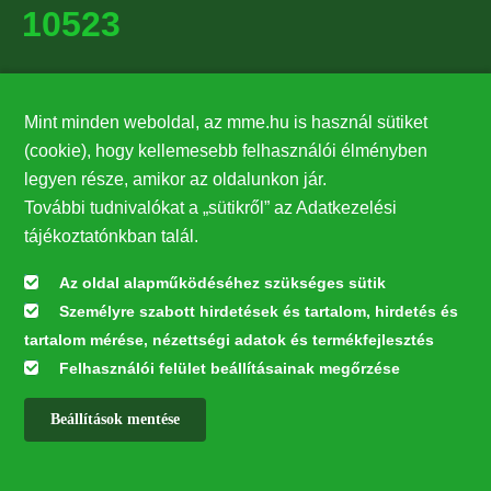
10523
Támogatók
Mint minden weboldal, az mme.hu is használ sütiket
27224
(cookie), hogy kellemesebb felhasználói élményben
legyen része, amikor az oldalunkon jár.
Hírlevél feliratkozás
További tudnivalókat a „sütikről” az Adatkezelési
Értesüljön elsőként legfrissebb híreinkről, eseményeinkről!
tájékoztatónkban talál.
Az oldal alapműködéséhez szükséges sütik
Személyre szabott hirdetések és tartalom, hirdetés és
Feliratkozás
tartalom mérése, nézettségi adatok és termékfejlesztés
Felhasználói felület beállításainak megőrzése
Beállítások mentése
Az oldal kialakítása a LIFE20 NGO4GD/HU/000037 „Közösen a
természetért” elnevezésű program keretében az Európai Bizottság LIFE
alapja támogatásában valósult meg.
✕