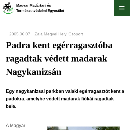
Ugrás
Magyar Madártani és
a
Természetvédelmi Egyesület
tartalomra
2005.06.07
Zala Megyei Helyi Csoport
Padra kent egérragasztóba
ragadtak védett madarak
Nagykanizsán
Egy nagykanizsai parkban valaki egérragasztót kent a
padokra, amelybe védett madarak fiókái ragadtak
bele.
A Magyar