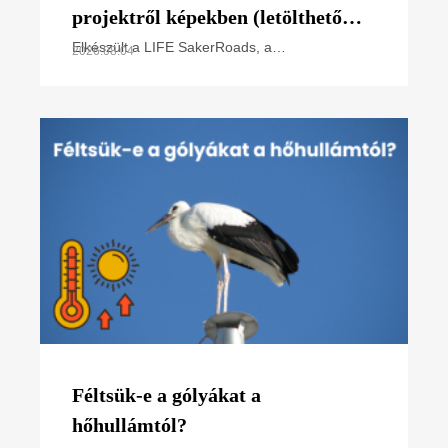
projektről képekben (letölthető
poszter)
Elkészült a LIFE SakerRoads, a
2026.08.04
kerecsensólyom-védelme az Észak-alföldi
régióban projektünk főbb tevékenységeit
összefoglaló poszterünk, melyet
Féltsük-e a gólyákat a
hőhullámtól?