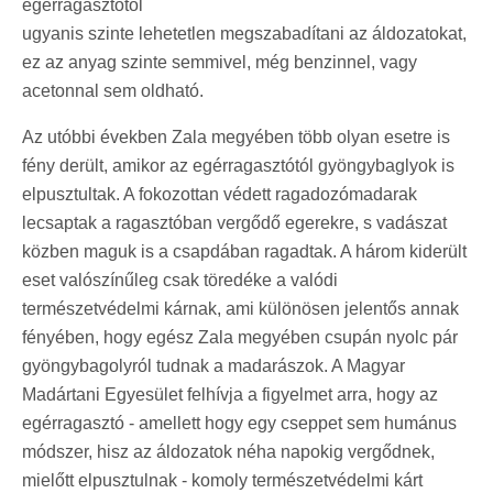
egérragasztótól
ugyanis szinte lehetetlen megszabadítani az áldozatokat,
ez az anyag szinte semmivel, még benzinnel, vagy
acetonnal sem oldható.
Az utóbbi években Zala megyében több olyan esetre is
fény derült, amikor az egérragasztótól gyöngybaglyok is
elpusztultak. A fokozottan védett ragadozómadarak
lecsaptak a ragasztóban vergődő egerekre, s vadászat
közben maguk is a csapdában ragadtak. A három kiderült
eset valószínűleg csak töredéke a valódi
természetvédelmi kárnak, ami különösen jelentős annak
fényében, hogy egész Zala megyében csupán nyolc pár
gyöngybagolyról tudnak a madarászok. A Magyar
Madártani Egyesület felhívja a figyelmet arra, hogy az
egérragasztó - amellett hogy egy cseppet sem humánus
módszer, hisz az áldozatok néha napokig vergődnek,
mielőtt elpusztulnak - komoly természetvédelmi kárt