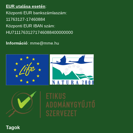
EUR utalása esetén
:
Központi EUR bankszámlaszám:
11763127-17460884
Központi EUR IBAN szám:
HU71117631271746088400000000
Információ
: mme@mme.hu
Tagok