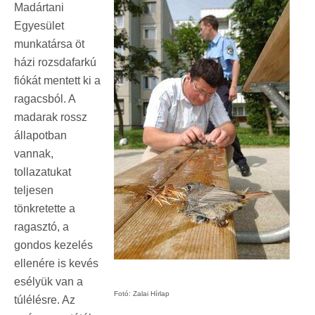
Madártani
Egyesület
munkatársa öt
házi rozsdafarkú
fiókát mentett ki a
ragacsból. A
madarak rossz
állapotban
vannak,
tollazatukat
teljesen
tönkretette a
ragasztó, a
gondos kezelés
ellenére is kevés
esélyük van a
Fotó: Zalai Hírlap
túlélésre. Az