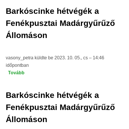
a
Barkóscinke hétvégék a
Fenékpusztai
Madárgyűrűző
Fenékpusztai Madárgyűrűző
Állomáson)
Állomáson
vasony_petra
küldte be
2023. 10. 05., cs – 14:46
időpontban
Tovább
(Barkóscinke
hétvégék
a
Barkóscinke hétvégék a
Fenékpusztai
Madárgyűrűző
Fenékpusztai Madárgyűrűző
Állomáson)
Állomáson