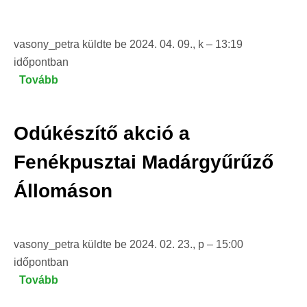
vasony_petra
küldte be
2024. 04. 09., k – 13:19
időpontban
Tovább
(Fülemülék
Éjszakája
a
Odúkészítő akció a
Fenékpusztai
Madárgyűrűző
Fenékpusztai Madárgyűrűző
Állomáson)
Állomáson
vasony_petra
küldte be
2024. 02. 23., p – 15:00
időpontban
Tovább
(Odúkészítő
akció