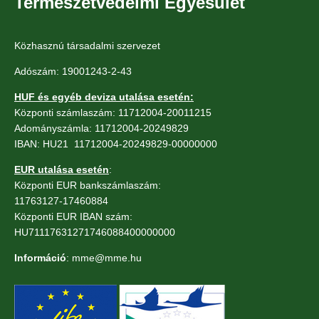
Természetvédelmi Egyesület
Közhasznú társadalmi szervezet
Adószám: 19001243-2-43
HUF és egyéb deviza utalása esetén:
Központi számlaszám: 11712004-20011215
Adományszámla: 11712004-20249829
IBAN: HU21 11712004-20249829-00000000
EUR utalása esetén
:
Központi EUR bankszámlaszám:
11763127-17460884
Központi EUR IBAN szám:
HU71117631271746088400000000
Információ
: mme@mme.hu