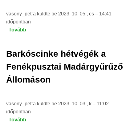
vasony_petra
küldte be
2023. 10. 05., cs – 14:41
időpontban
Tovább
(Barkóscinke
hétvégék
a
Barkóscinke hétvégék a
Fenékpusztai
Madárgyűrűző
Fenékpusztai Madárgyűrűző
Állomáson)
Állomáson
vasony_petra
küldte be
2023. 10. 03., k – 11:02
időpontban
Tovább
(Barkóscinke
hétvégék
a