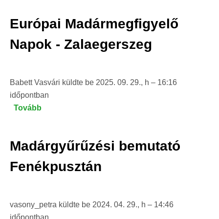
Napok
Európai Madármegfigyelő
-
Nagykanizsa)
Napok - Zalaegerszeg
Babett Vasvári
küldte be
2025. 09. 29., h – 16:16
időpontban
Tovább
(Európai
Madármegfigyelő
Napok
Madárgyűrűzési bemutató
-
Zalaegerszeg)
Fenékpusztán
vasony_petra
küldte be
2024. 04. 29., h – 14:46
időpontban