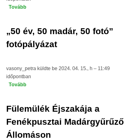
Tovább
(Madárgyűrűzési
bemutató
Fenékpusztán)
„50 év, 50 madár, 50 fotó”
fotópályázat
vasony_petra
küldte be
2024. 04. 15., h – 11:49
időpontban
Tovább
(„50
év,
50
Fülemülék Éjszakája a
madár,
50
Fenékpusztai Madárgyűrűző
fotó”
Állomáson
fotópályázat)