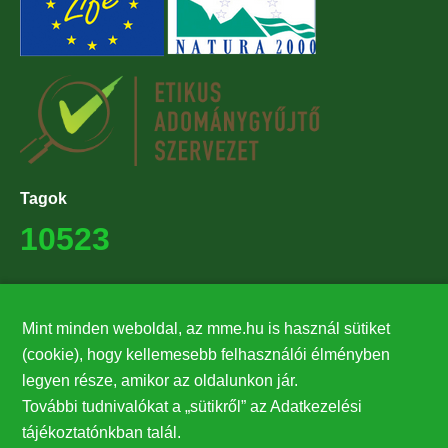
Tagok
10523
Támogatók
Mint minden weboldal, az mme.hu is használ sütiket
27224
(cookie), hogy kellemesebb felhasználói élményben
legyen része, amikor az oldalunkon jár.
Hírlevél feliratkozás
További tudnivalókat a „sütikről” az Adatkezelési
Értesüljön elsőként legfrissebb híreinkről, eseményeinkről!
tájékoztatónkban talál.