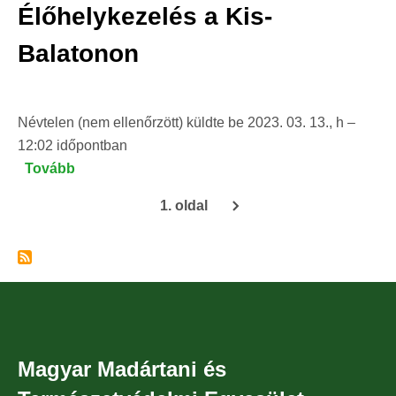
Élőhelykezelés a Kis-
Fenékpusztai
Madárgyűrűző
Balatonon
Állomáson)
Névtelen (nem ellenőrzött)
küldte be
2023. 03. 13., h –
12:02
időpontban
Tovább
(Élőhelykezelés
a
1. oldal
Kis-
Oldalszámozás
Balatonon)
Magyar Madártani és