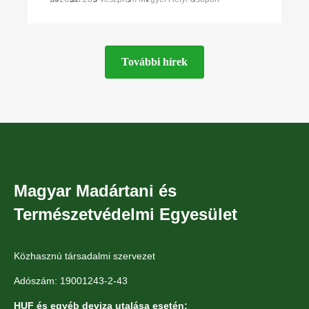
legnagyobb létszámú önkéntessel óriási új
felületet
További hírek
Magyar Madártani és
Természetvédelmi Egyesület
Közhasznú társadalmi szervezet
Adószám: 19001243-2-43
HUF és egyéb deviza utalása esetén: