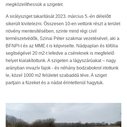
megközelíthessük a szigetet.
A sirálysziget takarítását 2023. március 5.-én délelőtt
sikerült kivitelezni. Összesen 10-en vettünk részt a terület
növény mentesítésében, szinte mind régi civil
természetvédők, Szinai Péter szakmai vezetésével, aki a
BFNPI-t és az MME-t is képviselte. Nádpaplan és tófólia
segítségével 20 m2-t lefedve a cséreknek is megfelelő
helyet kialakítottunk. A szigeten a lágyszárúakat – nagy
arányban invazív fajok - és néhány bodzabokrot irtottunk
le, közel 1000 m2 felületet szabaddá téve. A sziget
partjain a füzeket és a nádat érintetlenül hagytuk.