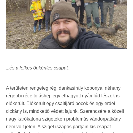
...és a lelkes önkéntes csapat.
A területen rengeteg régi dankasirály koponya, néhány
régebbi réce tojáshéj, egy elhagyott nyári lúd fészek is
előkerült. Előkerült egy csaltijáró pocok és egy erdei
cickány is, mindkettő védett fajunk. Szerencsére a közeli
nagy kárókatona szigeteken problémás vándorpatkány
nem volt jelen. A sziget iszapos partjain kis csapat