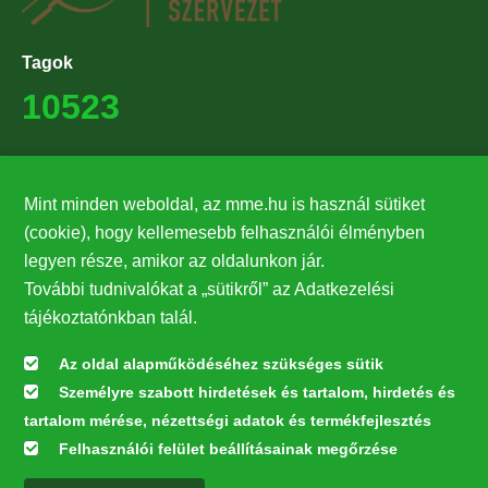
Tagok
10523
Támogatók
Mint minden weboldal, az mme.hu is használ sütiket
27224
(cookie), hogy kellemesebb felhasználói élményben
legyen része, amikor az oldalunkon jár.
Hírlevél feliratkozás
További tudnivalókat a „sütikről” az Adatkezelési
Értesüljön elsőként legfrissebb híreinkről, eseményeinkről!
tájékoztatónkban talál.
Az oldal alapműködéséhez szükséges sütik
Személyre szabott hirdetések és tartalom, hirdetés és
Feliratkozás
tartalom mérése, nézettségi adatok és termékfejlesztés
Felhasználói felület beállításainak megőrzése