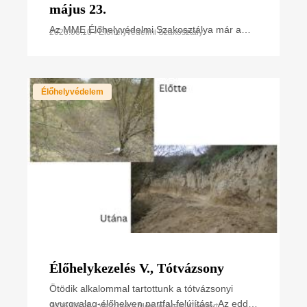
május 23.
Az MME Élőhelyvédelmi Szakosztálya már a
2026.06.10 • Élőhelyvédelmi Szakosztály
megalakuláskor célul tűzte ki, hogy az értékes
területek fajgazdagságát, sokféleségét széles
körben bemutassa
Élőhelyvédelem
Élőhelykezelés V., Tótvázsony
Ötödik alkalommal tartottunk a tótvázsonyi
gyurgyalag-élőhelyen partfal-felújítást. Az eddigi
2026.03.28 • Veszprém Megyei Helyi Csoport