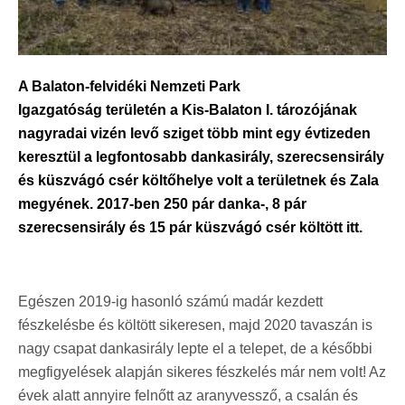
A Balaton-felvidéki Nemzeti Park
Igazgatóság területén a Kis-Balaton I. tározójának
nagyradai vizén levő sziget több mint egy évtizeden
keresztül a legfontosabb dankasirály, szerecsensirály
és küszvágó csér költőhelye volt a területnek és Zala
megyének. 2017-ben 250 pár danka-, 8 pár
szerecsensirály és 15 pár küszvágó csér költött itt.
Egészen 2019-ig hasonló számú madár kezdett
fészkelésbe és költött sikeresen, majd 2020 tavaszán is
nagy csapat dankasirály lepte el a telepet, de a későbbi
megfigyelések alapján sikeres fészkelés már nem volt! Az
évek alatt annyire felnőtt az aranyvessző, a csalán és