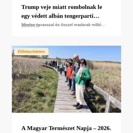
Trump veje miatt rombolnak le
egy védett albán tengerparti
élőhelyet – a magyar madarak
Minden tavasszal és ősszel madarak millió
2026.06.10
vonulnak Albánia adriai partjain – köztük
vonulási útvonalán
rengeteg olyan faj, amely Magyarországon költ,
és amelyet az MME
Élőhelyvédelem
A Magyar Természet Napja – 2026.