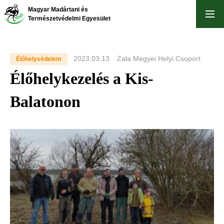
Ugrás
Magyar Madártani és
a
Természetvédelmi Egyesület
tartalomra
2023.03.13
Zala Megyei Helyi Csoport
Élőhelyvédelem
Élőhelykezelés a Kis-
Balatonon