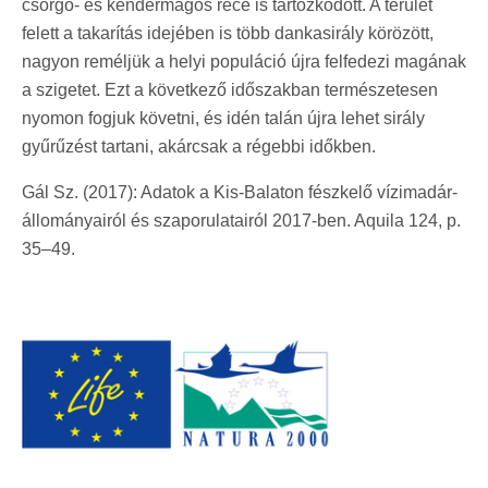
csörgő- és kendermagos réce is tartózkodott. A terület
felett a takarítás idejében is több dankasirály körözött,
nagyon reméljük a helyi populáció újra felfedezi magának
a szigetet. Ezt a következő időszakban természetesen
nyomon fogjuk követni, és idén talán újra lehet sirály
gyűrűzést tartani, akárcsak a régebbi időkben.
Gál Sz. (2017): Adatok a Kis-Balaton fészkelő vízimadár-
állományairól és szaporulatairól 2017-ben. Aquila 124, p.
35–49.