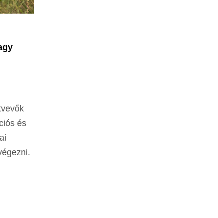
agy
ztvevők
ciós és
ai
végezni.