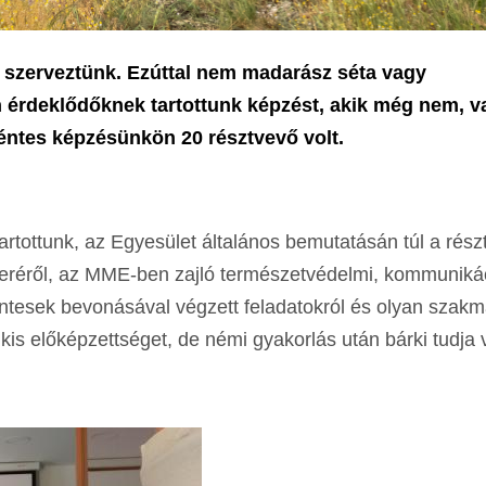
szerveztünk. Ezúttal nem madarász séta vagy
n érdeklődőknek tartottunk képzést, akik még nem, v
ntes képzésünkön 20 résztvevő volt.
tartottunk, az Egyesület általános bemutatásán túl a rés
tteréről, az MME-ben zajló természetvédelmi, kommuniká
ntesek bevonásával végzett feladatokról és olyan szakm
is előképzettséget, de némi gyakorlás után bárki tudja 