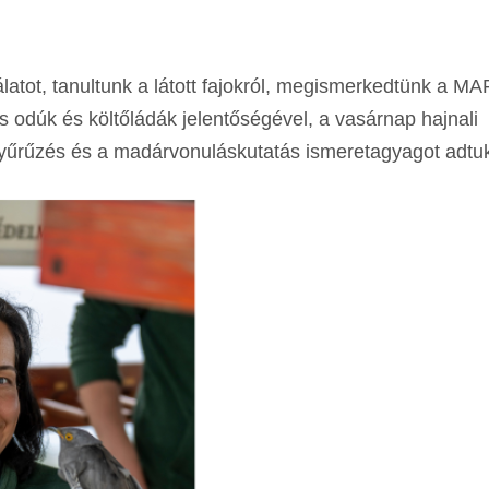
atot, tanultunk a látott fajokról, megismerkedtünk a 
odúk és költőládák jelentőségével, a vasárnap hajnali
űrűzés és a madárvonuláskutatás ismeretagyagot adtuk