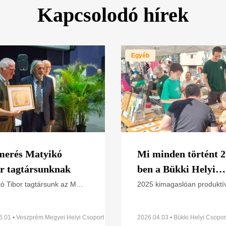
Kapcsolodó hírek
Egyéb
merés Matyikó
Mi minden történt 2
r tagtársunknak
ben a Bükki Helyi
Csoportban? –
kó Tibor tagtársunk az MME
2025 kimagaslóan produktí
 tagja lett, az erről szóló
volt, hiszen 365-ból több m
Beszámoló éves
let a a 2026-os
nap telt valamilyen progra
tevékenységünkről
tközgyűlésen vette át.
Legyen szó gyakorlati
6.01 • Veszprém Megyei Helyi Csoport
2026.04.03 • Bükki Helyi Csopor