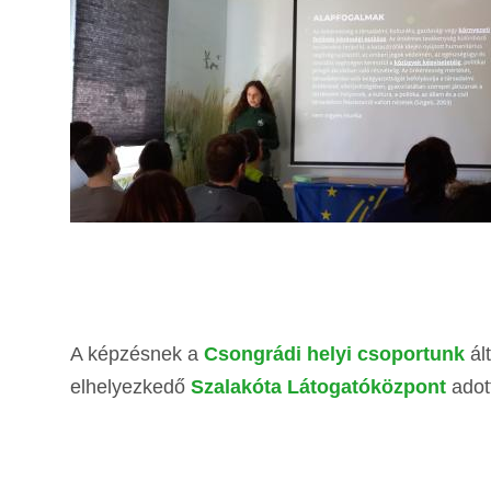
A képzésnek a
Csongrádi helyi csoportunk
ál
elhelyezkedő
Szalakóta Látogatóközpont
adott