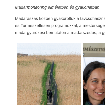
Madármonitoring elméletben és gyakorlatban
Madarászás közben gyakoroltuk a távcsőhasznál
és Természetlesen programokkal, a mesterséges 
madárgyűrűzési bemutatón a madárszedés, a gy