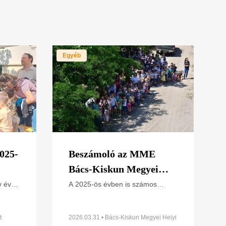
Egyéb
025-
Beszámoló az MME
Bács-Kiskun Megyei
Helyi Csoport 2025. évi
v év
A 2025-ös évben is számos
int 120
madár- és természetvédelmi
munkájáról
mmal.
tevékenység valósult meg a Bács-
Kiskun megyei helyi csoport
t
2026.03.31 • Bács-Kiskun Megyei Helyi