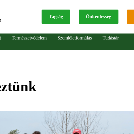
Tagság
Önkéntesség
t
Top
t
Természetvédelem
Szemléletformálás
Tudástár
menu
eztünk