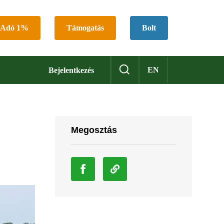
Adó 1%
Támogatás
Bolt
EN
Bejelentkezés
Megosztás