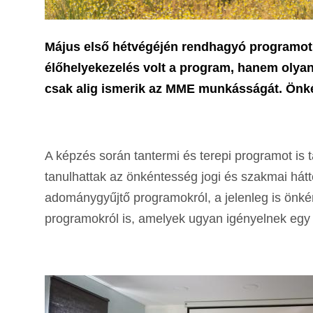
Május első hétvégéjén rendhagyó programot 
élőhelyekezelés volt a program, hanem olya
csak alig ismerik az MME munkásságát. Önké
A képzés során tantermi és terepi programot is 
tanulhattak az önkéntesség jogi és szakmai há
adománygyűjtő programokról, a jelenleg is önké
programokról is, amelyek ugyan igényelnek egy k