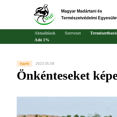
Ugrás
a
Magyar Madártani és
tartalomra
Természetvédelmi Egyesüle
Aktualitások
Szervezet
Természetbará
Adó 1%
Main
navigation
2023.05.08
Egyéb
Önkénteseket kép