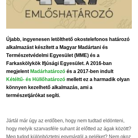
Újabb, ingyenesen letölthető okostelefonos határozó
alkalmazást készített a Magyar Madártani és
Természetvédelmi Egyesület (MME) és a
Farkaskölykök Ifjúsági Egyesület. A 2016-ban
megjelent
Madárhatározó
és a 2017-ben indult
Kétéltű- és Hüllőhatározó
mellett ez a harmadik olyan
könnyen kezelhető alkalmazás, ami a
természetjárókat segíti.
Jártál már úgy az erdőben, hogy nem tudtad eldönteni,
hogy melyik szarvasféle suhant át előtted az ágak között?
Meg tudod különböztetni egymástól a peléket? Nem okoz