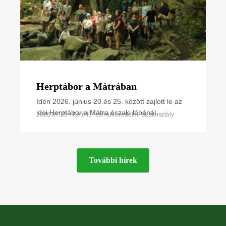
Herptábor a Mátrában
Idén 2026. június 20.és 25. között zajlott le az
idei Herptábor a Mátra északi lábánál
2026.07.23 • Kétéltű- és Hüllővédelmi Szakosztály
Parádfürdőn és környékén. A környék szinte
minden kétéltű- és
További hírek