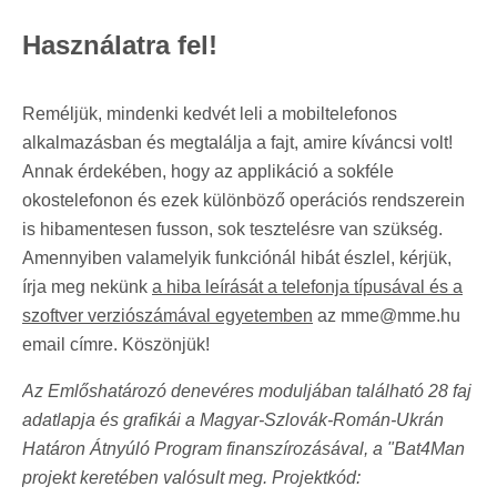
Használatra fel!
Reméljük, mindenki kedvét leli a mobiltelefonos
alkalmazásban és megtalálja a fajt, amire kíváncsi volt!
Annak érdekében, hogy az applikáció a sokféle
okostelefonon és ezek különböző operációs rendszerein
is hibamentesen fusson, sok tesztelésre van szükség.
Amennyiben valamelyik funkciónál hibát észlel, kérjük,
írja meg nekünk
a hiba leírását a telefonja típusával és a
szoftver verziószámával egyetemben
az mme@mme.hu
email címre. Köszönjük!
Az Emlőshatározó denevéres moduljában található 28 faj
adatlapja és grafikái a Magyar-Szlovák-Román-Ukrán
Határon Átnyúló Program finanszírozásával, a "Bat4Man
projekt keretében valósult meg. Projektkód: