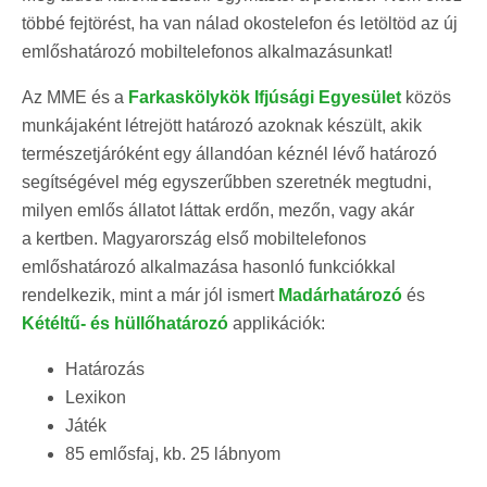
többé fejtörést, ha van nálad okostelefon és letöltöd az új
emlőshatározó mobiltelefonos alkalmazásunkat!
Az MME és a
Farkaskölykök Ifjúsági Egyesület
közös
munkájaként létrejött határozó azoknak készült, akik
természetjáróként egy állandóan kéznél lévő határozó
segítségével még egyszerűbben szeretnék megtudni,
milyen emlős állatot láttak erdőn, mezőn, vagy akár
a kertben. Magyarország első mobiltelefonos
emlőshatározó alkalmazása hasonló funkciókkal
rendelkezik, mint a már jól ismert
Madárhatározó
és
Kétéltű- és hüllőhatározó
applikációk:
Határozás
Lexikon
Játék
85 emlősfaj, kb. 25 lábnyom