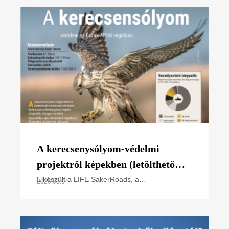
A kerecsenysólyom-védelmi
projektről képekben (letölthető
poszter)
Elkészült a LIFE SakerRoads, a
2026.08.04
kerecsensólyom-védelme az Észak-alföldi
régióban projektünk főbb tevékenységeit
összefoglaló poszterünk, melyet