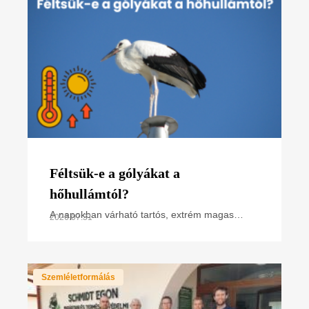
Féltsük-e a gólyákat a
hőhullámtól?
A napokban várható tartós, extrém magas
2026.07.31
hőmérséklet miatt hőségriasztás van
érvényben. Hogyan hat ez a madarakra,
különösen a napsütötte fészken
Szemléletformálás