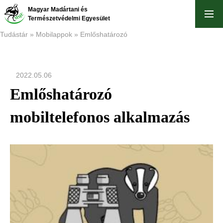
Ugrás
Magyar Madártani és
a
Természetvédelmi Egyesület
tartalomra
Tudástár
Mobilappok
Emlőshatározó
Morzsa
2022.05.06
Emlőshatározó
mobiltelefonos alkalmazás