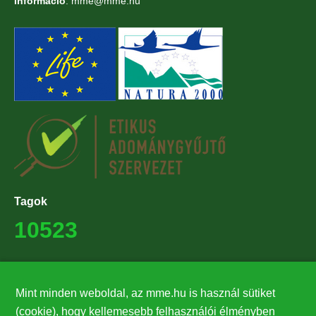
Információ
: mme@mme.hu
Tagok
10523
Támogatók
Mint minden weboldal, az mme.hu is használ sütiket
27224
(cookie), hogy kellemesebb felhasználói élményben