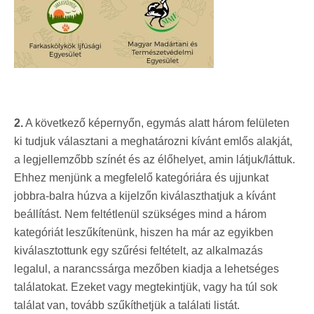
2.
A következő képernyőn, egymás alatt három felületen
ki tudjuk választani a meghatározni kívánt emlős alakját,
a legjellemzőbb színét és az élőhelyet, amin látjuk/láttuk.
Ehhez menjünk a megfelelő kategóriára és ujjunkat
jobbra-balra húzva a kijelzőn kiválaszthatjuk a kívánt
beállítást. Nem feltétlenül szükséges mind a három
kategóriát leszűkítenünk, hiszen ha már az egyikben
kiválasztottunk egy szűrési feltételt, az alkalmazás
legalul, a narancssárga mezőben kiadja a lehetséges
találatokat. Ezeket vagy megtekintjük, vagy ha túl sok
találat van, tovább szűkíthetjük a találati listát.