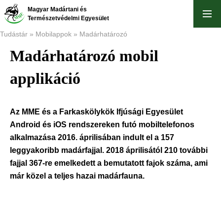
Ugrás
Magyar Madártani és
a
Természetvédelmi Egyesület
tartalomra
Tudástár
Mobilappok
Madárhatározó
Madárhatározó mobil
Morzsa
applikáció
Az MME és a Farkaskölykök Ifjúsági Egyesület
Android és iOS rendszereken futó mobiltelefonos
alkalmazása 2016. áprilisában indult el a 157
leggyakoribb madárfajjal. 2018 áprilisától 210 további
fajjal 367-re emelkedett a bemutatott fajok száma, ami
már közel a teljes hazai madárfauna.