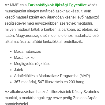
Az MME és a
Farkaskölykök Ifjúsági Egyesület
közös
munkájaként létrejött határozó azoknak készült, akik
kezdő madarászként egy állandóan kéznél lévő határozó
segítségével még egyszerűbben szeretnék megtudni,
milyen madarat láttak a kertben, a parkban, az etetőn, az
itatón. Magyarország első mobiltelefonos madárhatározó
alkalmazása az alábbi funkciókkal rendelkezik:
Madárhatározás
Madárlexikon
Megfigyelés rögzítése
Játék
Adatfeltöltés a Madáratlasz Programba (MAP)
367 madárfaj, 547 illusztráció és 203 hang
Az alkalmazásban használt illusztrációk Kókay Szabolcs
munkái, a madárhangok egy része pedig Zsoldos Árpád
hangfelvételei.