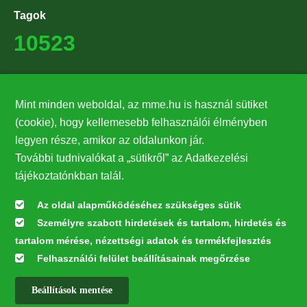
Tagok
10523
Támogatók
Mint minden weboldal, az mme.hu is használ sütiket
27224
(cookie), hogy kellemesebb felhasználói élményben
legyen része, amikor az oldalunkon jár.
Hírlevél feliratkozás
További tudnivalókat a „sütikről” az Adatkezelési
Értesüljön elsőként legfrissebb híreinkről, eseményeinkről!
tájékoztatónkban talál.
Az oldal alapműködéséhez szükséges sütik
Személyre szabott hirdetések és tartalom, hirdetés és
Feliratkozás
tartalom mérése, nézettségi adatok és termékfejlesztés
Felhasználói felület beállításainak megőrzése
Beállítások mentése
Az oldal kialakítása a LIFE20 NGO4GD/HU/000037 „Közösen a