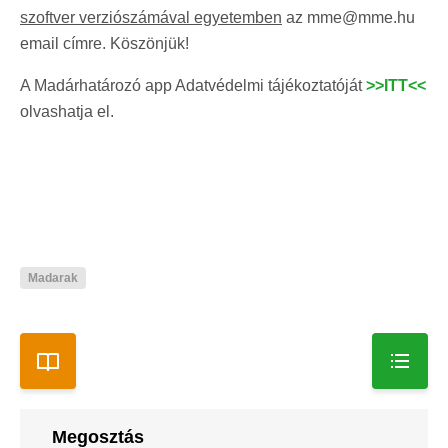
szoftver verziószámával egyetemben
az mme@mme.hu
email címre. Köszönjük!
A Madárhatározó app Adatvédelmi tájékoztatóját
>>ITT<<
olvashatja el.
Madarak
Megosztás