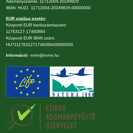
Adományszámla: 11712004-20249829
IBAN: HU21 11712004-20249829-00000000
EUR utalása esetén
:
Központi EUR bankszámlaszám:
11763127-17460884
Központi EUR IBAN szám:
HU71117631271746088400000000
Információ
: mme@mme.hu