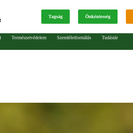
Tagság
Önkéntesség
t
Top
t
Természetvédelem
Szemléletformálás
Tudástár
menu