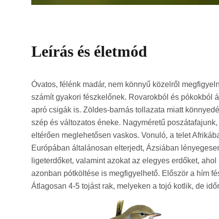
Leírás és életmód
Óvatos, félénk madár, nem könnyű közelről megfigyel
számít gyakori fészkelőnek. Rovarokból és pókokból ál
apró csigák is. Zöldes-barnás tollazata miatt könnyed
szép és változatos éneke. Nagyméretű poszátafajunk, t
eltérően meglehetősen vaskos. Vonuló, a telet Afrikában
Európában általánosan elterjedt, Ázsiában lényegesen k
ligeterdőket, valamint azokat az elegyes erdőket, ahol
azonban pótköltése is megfigyelhető. Először a hím fé
Átlagosan 4-5 tojást rak, melyeken a tojó kotlik, de id