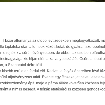
ni. Hazai állománya az utóbbi évtizedekben megfogyatkozott, 
ló tápláléka után a lombok között kutat, de gyakran szerepelne
én elrejtőzik a sűrű növényzetben, de ebben az esetben elárulha
estnagysága kis híján eléri a karvalyposzátáét. Csőre a többi p
, a Szaharától délre tölti.
isebb területen fordul elő. Kedveli a folyók ártereiben lévő fű
 sűrű aljnövényzetet talál. Évente egy fészekaljat nevel, esetenk
szekkezdeményt épít, majd a párba állást követően közösen feje
őnként a hím is besegít. A fiókák etetéséről is közösen gondosko