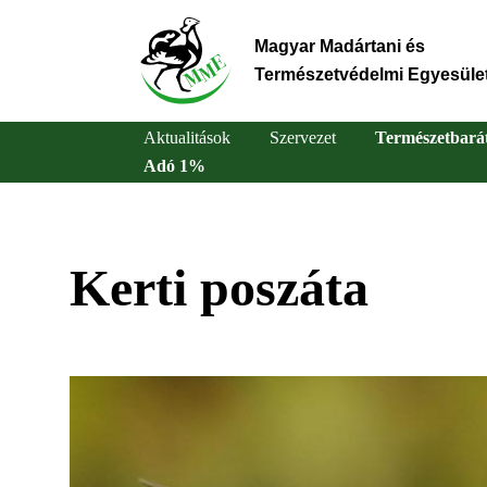
Ugrás
a
Magyar Madártani és
tartalomra
Természetvédelmi Egyesüle
Aktualitások
Szervezet
Természetbará
Adó 1%
Main
navigation
Kerti poszáta