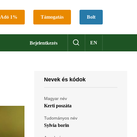
Adó 1%
Támogatás
Bolt
EN
Bejelentkezés
Nevek és kódok
Magyar név
Kerti poszáta
Tudományos név
Sylvia borin