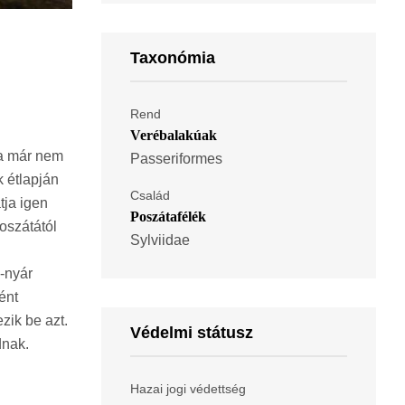
Taxonómia
Rend
Verébalakúak
ma már nem
Passeriformes
k étlapján
Család
tja igen
Poszátafélék
oszátától
Sylviidae
z-nyár
ént
zik be azt.
Védelmi státusz
dnak.
Hazai jogi védettség