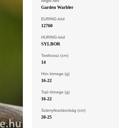
Angol név
Garden Warbler
EURING-kód
12760
HURING-kód
SYLBOR
Testhossz (cm)
14
Hím tömege (g)
16-22
Tojó tömege (g)
16-22
Szárnyfesztávolság (cm)
20-25