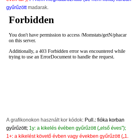
gyűrűzött
madarak.
A grafikonokon használt kor kódok:
Pull.: fióka korban
gyűrűzött;
1y: a kikelés évében gyűrűzött („első éves”);
1+: a kikelést követő évben vagy években gyűrűzött („1.