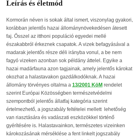
Leírás és életmód
Kormorán néven is sokak által ismert, viszonylag gyakori,
korábban jelentős hazai állománynövekedésen átesett
faj. Ősszel az itthoni populáció egyedei mellé
északabbról érkeznek csapatok. A vizek befagyásával a
madarak jelentős része déli irányba vonul, a be nem
fagyó vizeken azonban sok példány áttelel. Egyike a
hazai madárfauna azon tagjainak, amely jelentős károkat
okozhat a halastavakon gazdálkodóknak. A hazai
állomány törvényes oltalma a
13/2001 KöM
rendelet
szerint Európai Közösségben természetvédelmi
szempontból jelentős állatfaj kategória szerint
értelmezhető, a jogszabály feltételei mellett lehetőség
van riasztására és vadászati eszközökkel történő
gyérítésére is. Halastavainkon, természetes vizeinken
károkozásának mérséklése a fent linkelt jogszabály