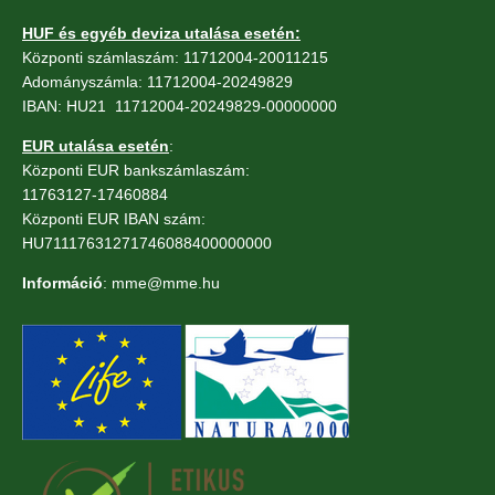
HUF és egyéb deviza utalása esetén:
Központi számlaszám: 11712004-20011215
Adományszámla: 11712004-20249829
IBAN: HU21 11712004-20249829-00000000
EUR utalása esetén
:
Központi EUR bankszámlaszám:
11763127-17460884
Központi EUR IBAN szám:
HU71117631271746088400000000
Információ
: mme@mme.hu