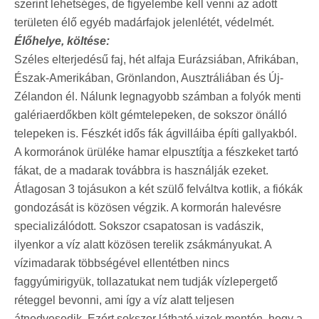
szerint lehetséges, de figyelembe kell venni az adott
területen élő egyéb madárfajok jelenlétét, védelmét.
Élőhelye, költése:
Széles elterjedésű faj, hét alfaja Eurázsiában, Afrikában,
Észak-Amerikában, Grönlandon, Ausztráliában és Új-
Zélandon él. Nálunk legnagyobb számban a folyók menti
galériaerdőkben költ gémtelepeken, de sokszor önálló
telepeken is. Fészkét idős fák ágvilláiba építi gallyakból.
A kormoránok ürüléke hamar elpusztítja a fészkeket tartó
fákat, de a madarak továbbra is használják ezeket.
Átlagosan 3 tojásukon a két szülő felváltva kotlik, a fiókák
gondozását is közösen végzik. A kormorán halevésre
specializálódott. Sokszor csapatosan is vadászik,
ilyenkor a víz alatt közösen terelik zsákmányukat. A
vízimadarak többségével ellentétben nincs
faggyúmirigyük, tollazatukat nem tudják vízlepergető
réteggel bevonni, ami így a víz alatt teljesen
átnedvesedik. Ezért sokszor látható vizek mentén, hogy a