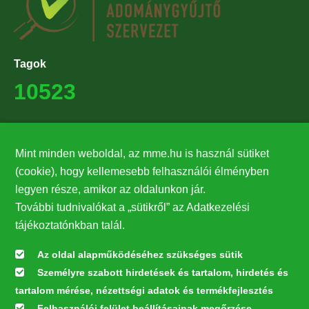
Tagok
10523
Támogatók
Mint minden weboldal, az mme.hu is használ sütiket
27224
(cookie), hogy kellemesebb felhasználói élményben
legyen része, amikor az oldalunkon jár.
Hírlevél feliratkozás
További tudnivalókat a „sütikről” az Adatkezelési
Értesüljön elsőként legfrissebb híreinkről, eseményeinkről!
tájékoztatónkban talál.
Az oldal alapműködéséhez szükséges sütik
Személyre szabott hirdetések és tartalom, hirdetés és
Feliratkozás
tartalom mérése, nézettségi adatok és termékfejlesztés
Felhasználói felület beállításainak megőrzése