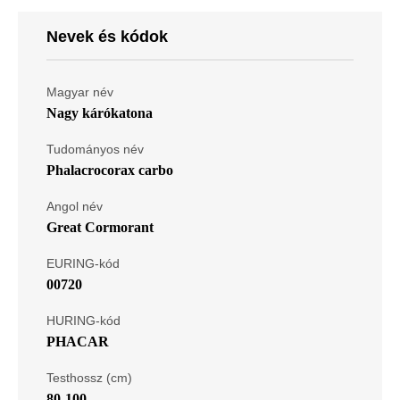
Nevek és kódok
Magyar név
Nagy kárókatona
Tudományos név
Phalacrocorax carbo
Angol név
Great Cormorant
EURING-kód
00720
HURING-kód
PHACAR
Testhossz (cm)
80-100