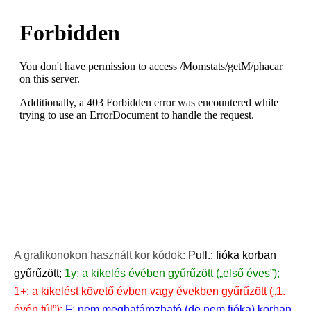
A grafikonokon használt kor kódok:
Pull.: fióka korban
gyűrűzött;
1y: a kikelés évében gyűrűzött („első éves”);
1+: a kikelést követő évben vagy években gyűrűzött („1.
évén túl”);
F: nem meghatározható (de nem fióka) korban