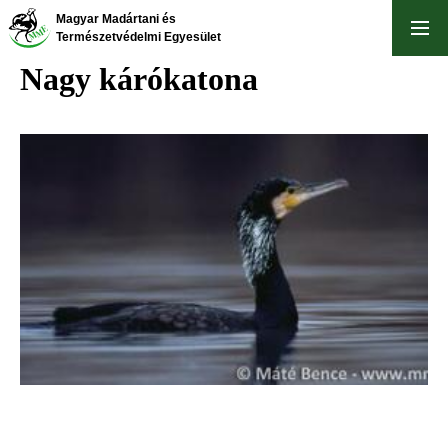
Ugrás
Magyar Madártani és
a
Természetvédelmi Egyesület
tartalomra
Nagy kárókatona