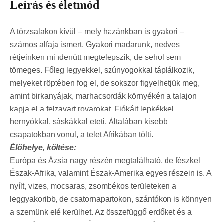
Leírás és életmód
A törzsalakon kívül – mely hazánkban is gyakori –
számos alfaja ismert. Gyakori madarunk, nedves
rétjeinken mindenütt megtelepszik, de sehol sem
tömeges. Főleg legyekkel, szúnyogokkal táplálkozik,
melyeket röptében fog el, de sokszor figyelhetjük meg,
amint birkanyájak, marhacsordák környékén a talajon
kapja el a felzavart rovarokat. Fiókáit lepkékkel,
hernyókkal, sáskákkal eteti. Általában kisebb
csapatokban vonul, a telet Afrikában tölti.
Élőhelye, költése:
Európa és Ázsia nagy részén megtalálható, de fészkel
Észak-Afrika, valamint Észak-Amerika egyes részein is. A
nyílt, vizes, mocsaras, zsombékos területeken a
leggyakoribb, de csatornapartokon, szántókon is könnyen
a szemünk elé kerülhet. Az összefüggő erdőket és a