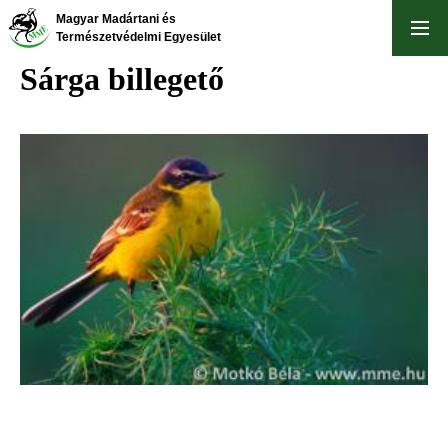
Ugrás
Magyar Madártani és
a
Természetvédelmi Egyesület
tartalomra
Sárga billegető