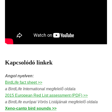
Kapcsolódó linkek
Angol nyelven:
BirdLife fact sheet >>
a BirdLife International megfelelő oldala
2015 European Red List assessment (PDF) >>
a BirdLife európai Vörös Listájának megfelelő oldala
Xeno-canto bird sounds >>