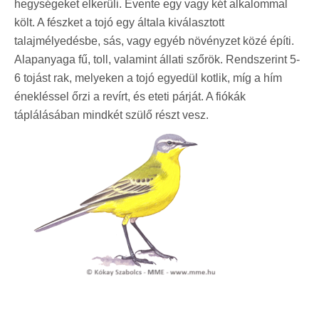
hegységeket elkerüli. Évente egy vagy két alkalommal
költ. A fészket a tojó egy általa kiválasztott
talajmélyedésbe, sás, vagy egyéb növényzet közé építi.
Alapanyaga fű, toll, valamint állati szőrök. Rendszerint 5-
6 tojást rak, melyeken a tojó egyedül kotlik, míg a hím
énekléssel őrzi a revírt, és eteti párját. A fiókák
táplálásában mindkét szülő részt vesz.