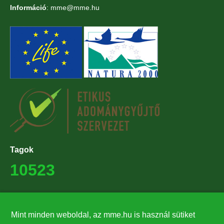
Információ
: mme@mme.hu
Tagok
10523
Támogatók
Mint minden weboldal, az mme.hu is használ sütiket
27224