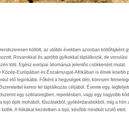
ndszeresen költött, az utóbbi években azonban költőfajként gy
kozott. Rovarokkal és apróbb gyíkokkal táplálkozik, de vonulási
észén tölti. Egész európai állománya jelentős csökkenést mutat.
de Közép-Európában és Északnyugat-Afrikában is élnek kisebb p
rdul elő leginkább. Főként a hegységek déli, könnyen felmeleg
zeretettel keresi fel táplálkozás céljából. Évente egy, legfelje
 rendszerint egy sziklaüregben, repedésben, vagy egy nagyobb kő
 a tojó építi mohából, fűszálakból, gyökérdarabokból, míg a hím
 kotlik. A fiókákat kezdetben a tojó, később mindkét szülő eteti.