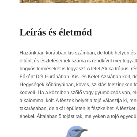
Leírás és életmód
Hazánkban korábban kis számban, de több helyen és re
eltűnt, és észleléseinek száma is rendkívül megfogyat
bogyós terméseket is fogyaszt. A telet Afrika trópusi r
Főként Dél-Európában, Kis- és Kelet-Ázsiában költ, 
Hegységek kőbányáiban, köves, sziklás felszíneken fo
kedveli. Ha a közelben szőlő vagy gyümölcsös van, elős
alkalommal költ. A fészek helyét a tojó választja ki,
takarásában, de akár épületen is fészkelhet. A fészket
énekel. Általában 5 tojást rak, melyeken a tojó egyedül