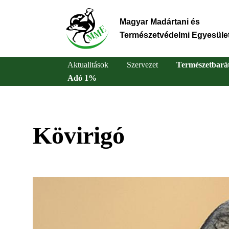
Ugrás
a
Magyar Madártani és
tartalomra
Természetvédelmi Egyesüle
Aktualitások
Szervezet
Természetbará
Adó 1%
Main
navigation
Kövirigó