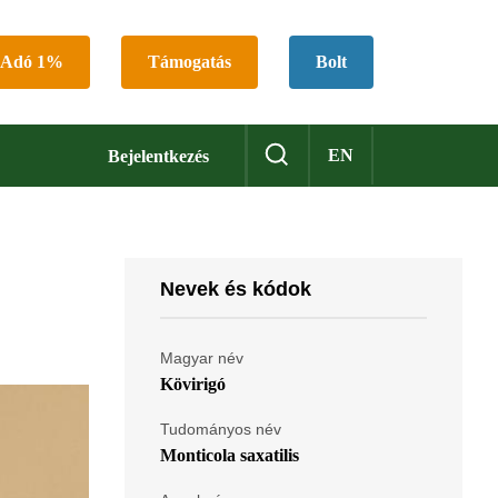
Adó 1%
Támogatás
Bolt
EN
Bejelentkezés
Nevek és kódok
Magyar név
Kövirigó
Tudományos név
Monticola saxatilis