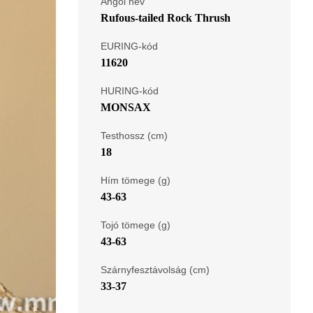
Angol név
Rufous-tailed Rock Thrush
EURING-kód
11620
HURING-kód
MONSAX
Testhossz (cm)
18
Hím tömege (g)
43-63
Tojó tömege (g)
43-63
Szárnyfesztávolság (cm)
33-37