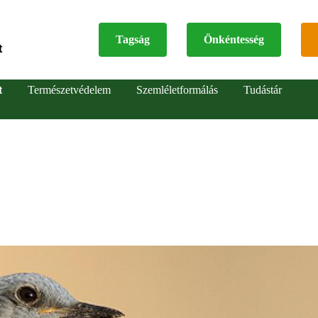
Tagság
Önkéntesség
t
Top
t
Természetvédelem
Szemléletformálás
Tudástár
menu