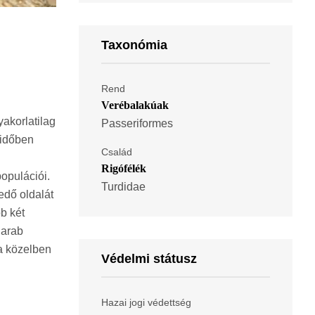
Taxonómia
Rend
Verébalakúak
akorlatilag
Passeriformes
 időben
Család
Rigófélék
opulációi.
Turdidae
edő oldalát
bb két
darab
 a közelben
Védelmi státusz
Hazai jogi védettség