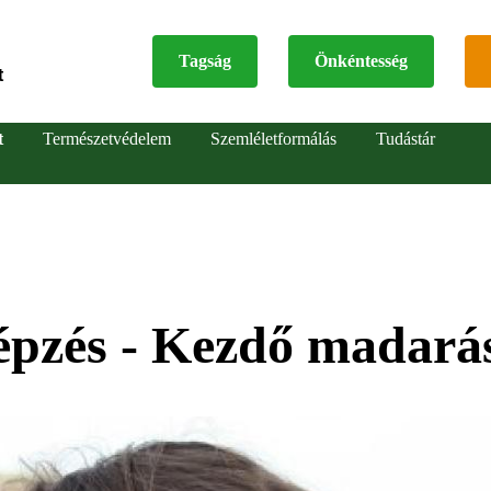
Tagság
Önkéntesség
t
Top
t
Természetvédelem
Szemléletformálás
Tudástár
menu
épzés - Kezdő madará