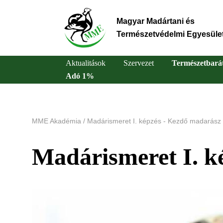
Ugrás
a
Magyar Madártani és
tartalomra
Természetvédelmi Egyesüle
Aktualitások
Szervezet
Természetbará
Adó 1%
Main
navigation
MME Akadémia
/
Madárismeret I. képzés - Kezdő madarász
Madárismeret I. k