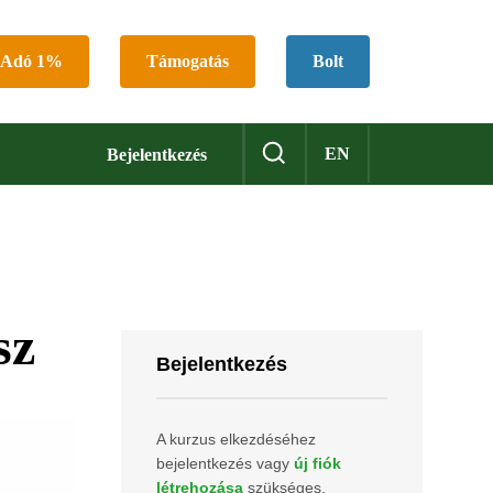
Adó 1%
Támogatás
Bolt
EN
Bejelentkezés
sz
Bejelentkezés
A kurzus elkezdéséhez
bejelentkezés vagy
új fiók
létrehozása
szükséges.