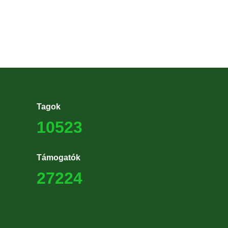
Tagok
10523
Támogatók
27224