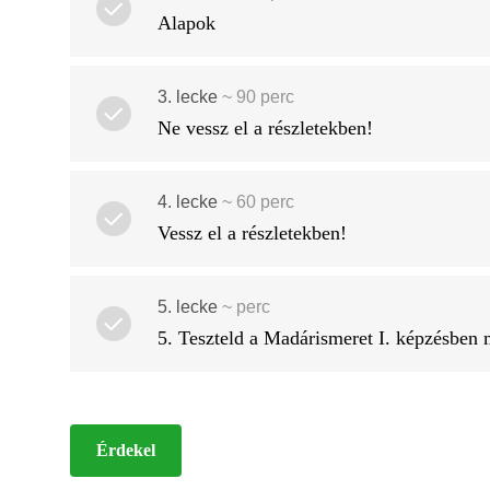
Alapok
3. lecke
~
90
perc
Ne vessz el a részletekben!
4. lecke
~
60
perc
Vessz el a részletekben!
5. lecke
~ perc
5. Teszteld a Madárismeret I. képzésben 
Érdekel