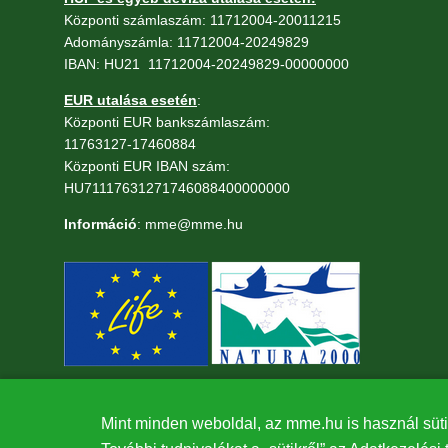
Központi számlaszám: 11712004-20011215
Adományszámla: 11712004-20249829
IBAN: HU21 11712004-20249829-00000000
EUR utalása esetén
:
Központi EUR bankszámlaszám:
11763127-17460884
Központi EUR IBAN szám:
HU71117631271746088400000000
Információ
: mme@mme.hu
Mint minden weboldal, az mme.hu is használ süti