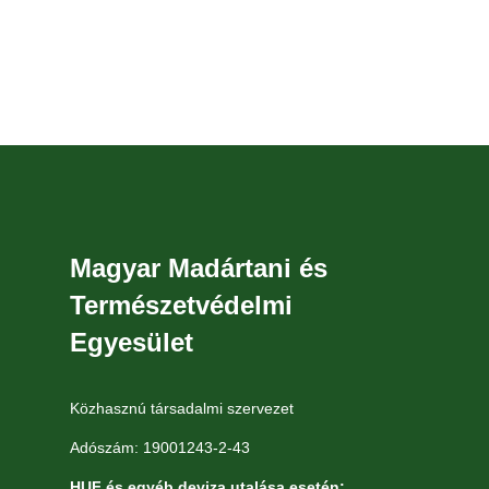
Magyar Madártani és
Természetvédelmi
Egyesület
Közhasznú társadalmi szervezet
Adószám: 19001243-2-43
HUF és egyéb deviza utalása esetén: