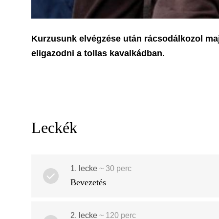
Kurzusunk elvégzése után rácsodálkozol maj
eligazodni a tollas kavalkádban.
Leckék
1. lecke
~
30
perc
Bevezetés
2. lecke
~
120
perc