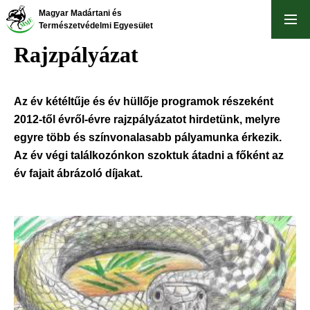
Ugrás
Magyar Madártani és
a
Természetvédelmi Egyesület
tartalomra
Rajzpályázat
Az év kétéltűje és év hüllője programok részeként
2012-től évről-évre rajzpályázatot hirdetünk, melyre
egyre több és színvonalasabb pályamunka érkezik.
Az év végi találkozónkon szoktuk átadni a főként az
év fajait ábrázoló díjakat.