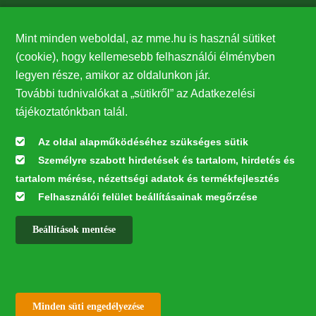
Támogatók
Mint minden weboldal, az mme.hu is használ sütiket
27224
(cookie), hogy kellemesebb felhasználói élményben
legyen része, amikor az oldalunkon jár.
Hírlevél feliratkozás
További tudnivalókat a „sütikről” az Adatkezelési
Értesüljön elsőként legfrissebb híreinkről, eseményeinkről!
tájékoztatónkban talál.
Az oldal alapműködéséhez szükséges sütik
Személyre szabott hirdetések és tartalom, hirdetés és
Feliratkozás
tartalom mérése, nézettségi adatok és termékfejlesztés
Felhasználói felület beállításainak megőrzése
Beállítások mentése
Az oldal kialakítása a LIFE20 NGO4GD/HU/000037 „Közösen a
természetért” elnevezésű program keretében az Európai Bizottság LIFE
alapja támogatásában valósult meg.
✕
Minden jog fenntartva © 2026
Withdraw consent
Minden süti engedélyezése