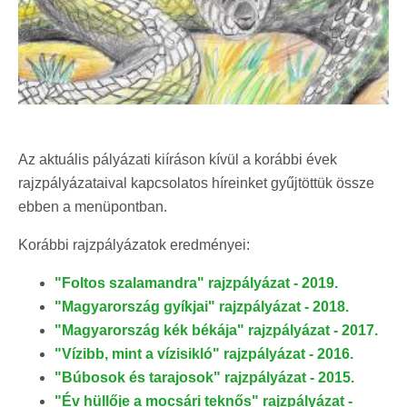
Az aktuális pályázati kiíráson kívül a korábbi évek
rajzpályázataival kapcsolatos híreinket gyűjtöttük össze
ebben a menüpontban.
Korábbi rajzpályázatok eredményei:
"Foltos szalamandra" rajzpályázat - 2019.
"Magyarország gyíkjai" rajzpályázat - 2018.
"Magyarország kék békája" rajzpályázat - 2017.
"Vízibb, mint a vízisikló" rajzpályázat - 2016.
"Búbosok és tarajosok" rajzpályázat - 2015.
"Év hüllője a mocsári teknős" rajzpályázat -