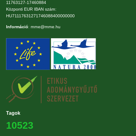
11763127-17460884
Központi EUR IBAN szám:
HU71117631271746088400000000
Információ
: mme@mme.hu
Tagok
10523