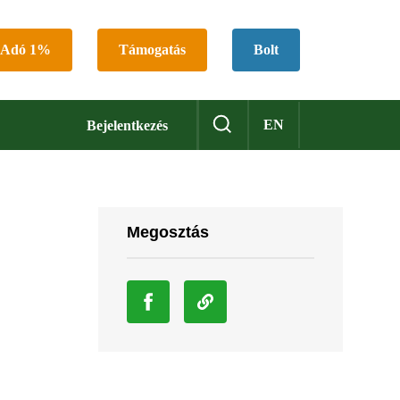
Adó 1%
Támogatás
Bolt
EN
Bejelentkezés
Megosztás