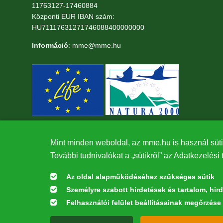
11763127-17460884
Központi EUR IBAN szám:
HU71117631271746088400000000
Információ
: mme@mme.hu
Mint minden weboldal, az mme.hu is használ süti
További tudnivalókat a „sütikről” az Adatkezelési 
Az oldal alapműködéséhez szükséges sütik
Személyre szabott hirdetések és tartalom, hir
Felhasználói felület beállításainak megőrzése