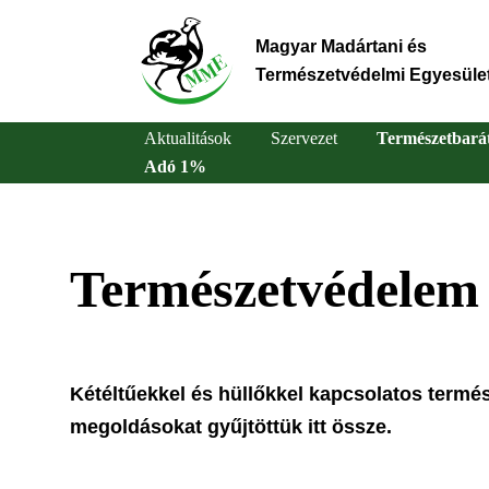
Ugrás
a
Magyar Madártani és
tartalomra
Természetvédelmi Egyesüle
Aktualitások
Szervezet
Természetbará
Adó 1%
Main
navigation
Természetvédelem
Kétéltűekkel és hüllőkkel kapcsolatos termé
megoldásokat gyűjtöttük itt össze.