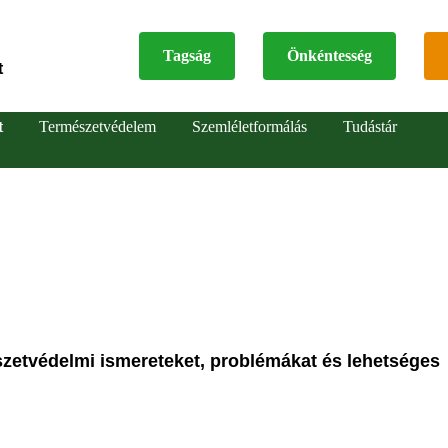
Tagság
Önkéntesség
t
Top
t
Természetvédelem
Szemléletformálás
Tudástár
menu
szetvédelmi ismereteket, problémákat és lehetséges