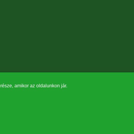
észe, amikor az oldalunkon jár.
✕