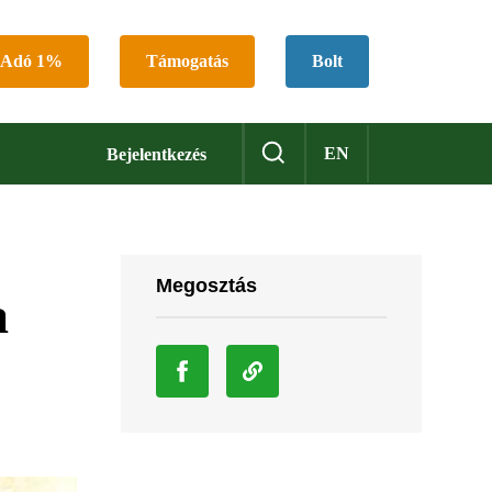
Adó 1%
Támogatás
Bolt
EN
Bejelentkezés
Megosztás
a