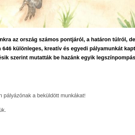
unkra az ország számos pontjáról, a határon túlról, 
n 646 különleges, kreatív és egyedi pályamunkát kap
lésik szerint mutatták be hazánk egyik legszínpompá
en pályázónak a beküldött munkákat!
ük.