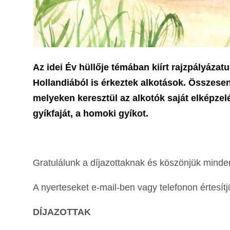
Az idei Év hüllője témában kiírt rajzpályázat
Hollandiából is érkeztek alkotások. Összese
melyeken keresztül az alkotók saját elképze
gyíkfaját, a homoki gyíkot.
Gratulálunk a díjazottaknak és köszönjük mind
A nyerteseket e-mail-ben vagy telefonon értesítj
DÍJAZOTTAK