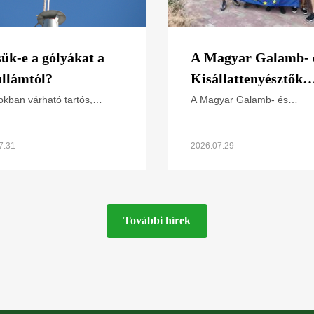
sük-e a gólyákat a
A Magyar Galamb- 
llámtól?
Kisállattenyésztők
Országos Szövetség
kban várható tartós,
A Magyar Galamb- és
m magas hőmérséklet miatt
Kisállattenyésztők Országo
elnökével egyeztett
riasztás van érvényben.
Szövetsége (MGKSZ) és a
n hat ez a madarakra,
Magyar Madártani és
7.31
2026.07.29
ösen a napsütötte fészken
Természetvédelmi Egyesüle
(MME) képviselői nemrég a
MME
További hírek