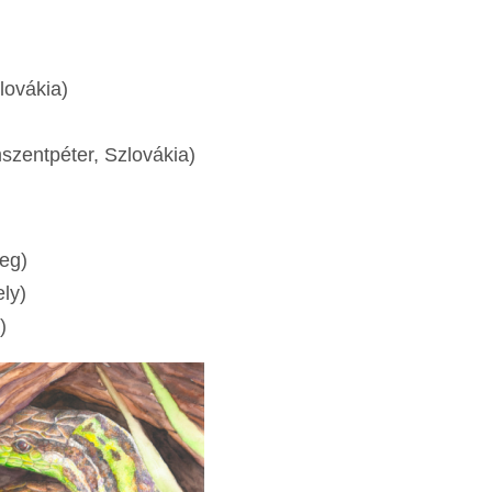
lovákia)
zentpéter, Szlovákia)
eg)
ly)
)