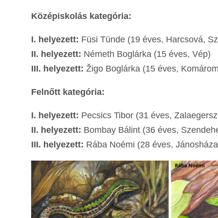
Középiskolás kategória:
I. helyezett:
Füsi Tünde (19 éves, Harcsová, Sz
II. helyezett:
Németh Boglárka (15 éves, Vép)
III. helyezett:
Žigo Boglárka (15 éves, Komároms
Felnőtt kategória:
I. helyezett:
Pecsics Tibor (31 éves, Zalaegersz
II. helyezett:
Bombay Bálint (36 éves, Szendehe
III. helyezett:
Rába Noémi (28 éves, Jánosháza