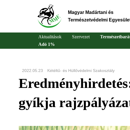
Ugrás
a
Magyar Madártani és
tartalomra
Természetvédelmi Egyesüle
Aktualitások
Szervezet
Természetbará
Adó 1%
Main
navigation
2022.05.23
Kétéltű- és Hüllővédelmi Szakosztály
Eredményhirdetés:
gyíkja rajzpályáza