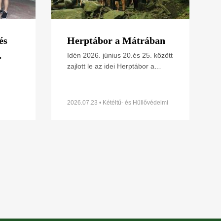
és
Herptábor a Mátrában
Idén 2026. június 20.és 25. között
zajlott le az idei Herptábor a
ének
Mátra északi lábánál Parádfürdőn
s
ünk
és környékén. A környék szinte
minden kétéltű- és
2026.07.23 • Kétéltű- és Hüllővédelmi
Szakosztály
t
z