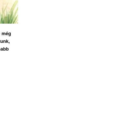
de még
tunk,
sabb