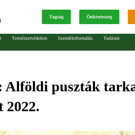
Tagság
Önkéntesség
t
Top
t
Természetvédelem
Szemléletformálás
Tudástár
menu
 Alföldi puszták tark
t 2022.