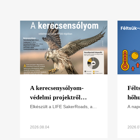
A kerecsenysólyom-
Félt
védelmi projektről
hőhu
képekben (letölthető
Elkészült a LIFE SakerRoads, a
A napo
kerecsensólyom-védelme az
extré
poszter)
Észak-alföldi régióban projektünk
hőség
főbb tevékenységeit összefoglaló
Hogya
2026.08.04
2026.0
poszterünk, melyet
külön