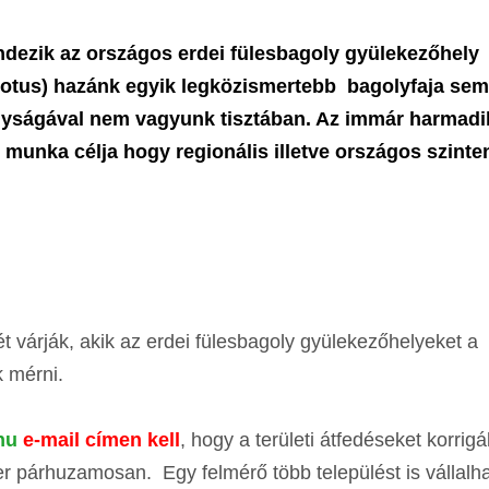
ndezik az országos erdei fülesbagoly gyülekezőhely
o otus) hazánk egyik legközismertebb bagolyfaja sem
agyságával nem vagyunk tisztában. Az immár harmadi
munka célja hogy regionális illetve országos szinte
t várják, akik az erdei fülesbagoly gyülekezőhelyeket a
k mérni.
hu
e-mail címen kell
, hogy a területi átfedéseket korrigá
er párhuzamosan. Egy felmérő több települést is vállalha