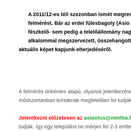
A 2011/12-es téli szezonban ismét megre
felmérést. Bár az erdei fülesbagoly (Asi
fészkelő- sem pedig a telelőállomány n
alkalommal megszervezett, összehangolt 
aktuális képet kapjunk elterjedéséről.
A felmérés önkéntes alapú, olyanok jelentkezésé
módszertanban leírtaknak megfelelően fel tudjá
Jelentkezni előzetesen az
asiootus@nimfea.
tudják, így egy települést ne mérjen fel 2-3 emb