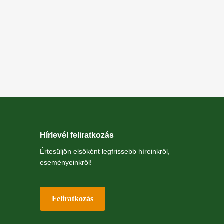
z
Hírlevél feliratkozás
Értesüljön elsőként legfrissebb híreinkről,
eseményeinkről!
Feliratkozás