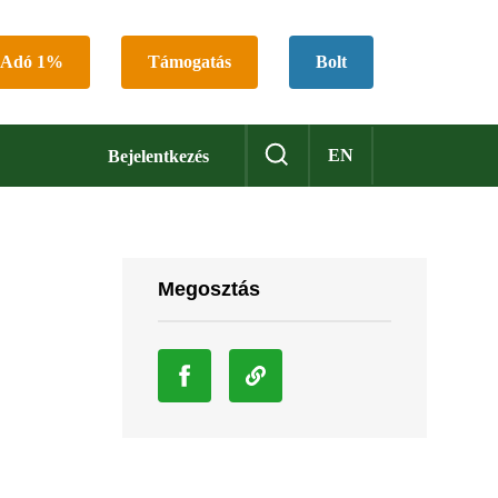
Adó 1%
Támogatás
Bolt
EN
Bejelentkezés
Megosztás