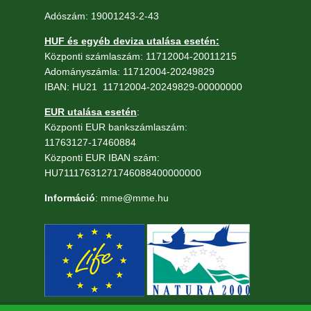
Adószám: 19001243-2-43
HUF és egyéb deviza utalása esetén:
Központi számlaszám: 11712004-20011215
Adományszámla: 11712004-20249829
IBAN: HU21 11712004-20249829-00000000
EUR utalása esetén
:
Központi EUR bankszámlaszám:
11763127-17460884
Központi EUR IBAN szám:
HU71117631271746088400000000
Információ
: mme@mme.hu