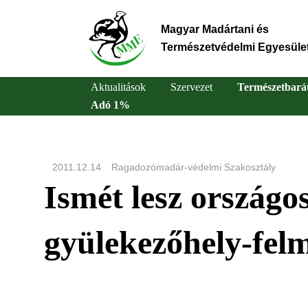
Ugrás
a
Magyar Madártani és
tartalomra
Természetvédelmi Egyesüle
Aktualitások
Szervezet
Természetbará
Adó 1%
Main
navigation
2011.12.14
Ragadozómadár-védelmi Szakosztály
Ismét lesz országo
gyülekezőhely-fel