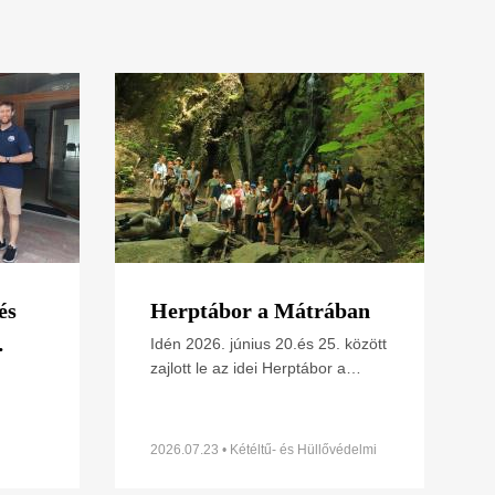
és
Herptábor a Mátrában
Idén 2026. június 20.és 25. között
zajlott le az idei Herptábor a
ének
Mátra északi lábánál Parádfürdőn
s
ünk
és környékén. A környék szinte
minden kétéltű- és
2026.07.23 • Kétéltű- és Hüllővédelmi
Szakosztály
t