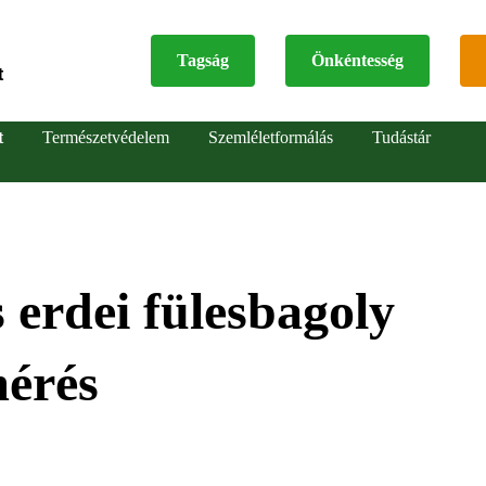
Tagság
Önkéntesség
t
Top
t
Természetvédelem
Szemléletformálás
Tudástár
menu
s erdei fülesbagoly
mérés