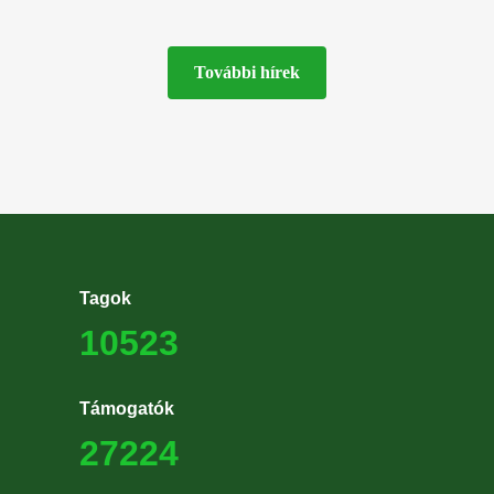
(MME) képviselői nemrég a
MME
További hírek
Tagok
10523
Támogatók
27224