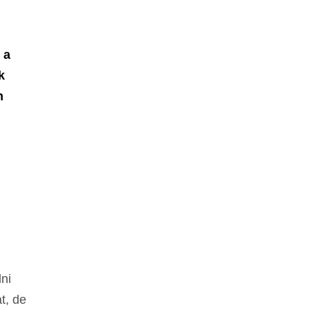
 a
k
n
lni
t, de