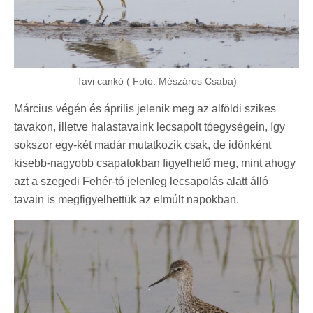
Tavi cankó ( Fotó: Mészáros Csaba)
Március végén és április jelenik meg az alföldi szikes
tavakon, illetve halastavaink lecsapolt tóegységein, így
sokszor egy-két madár mutatkozik csak, de időnként
kisebb-nagyobb csapatokban figyelhető meg, mint ahogy
azt a szegedi Fehér-tó jelenleg lecsapolás alatt álló
tavain is megfigyelhettük az elmúlt napokban.