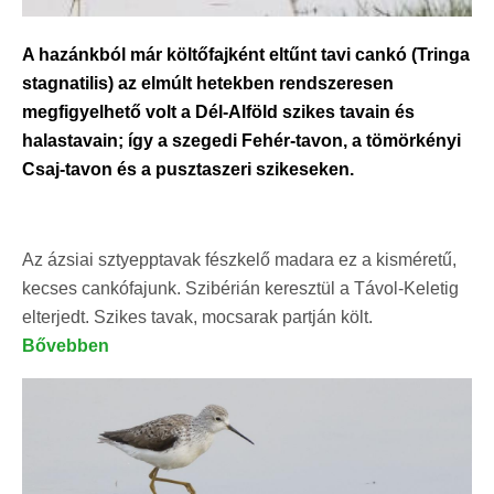
A hazánkból már költőfajként eltűnt tavi cankó (Tringa
stagnatilis) az elmúlt hetekben rendszeresen
megfigyelhető volt a Dél-Alföld szikes tavain és
halastavain; így a szegedi Fehér-tavon, a tömörkényi
Csaj-tavon és a pusztaszeri szikeseken.
Az ázsiai sztyepptavak fészkelő madara ez a kisméretű,
kecses cankófajunk. Szibérián keresztül a Távol-Keletig
elterjedt. Szikes tavak, mocsarak partján költ.
Bővebben