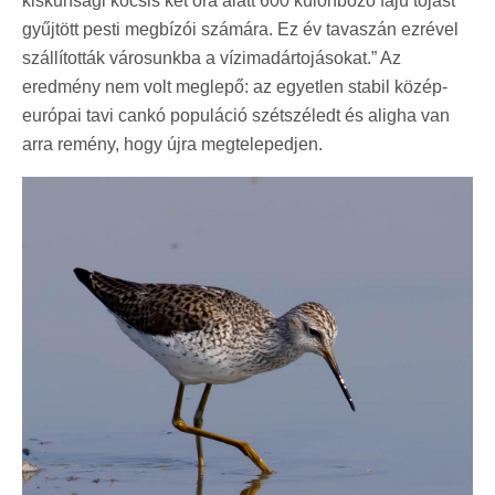
kiskunsági kocsis két óra alatt 600 különböző fajú tojást
gyűjtött pesti megbízói számára. Ez év tavaszán ezrével
szállították városunkba a vízimadártojásokat.” Az
eredmény nem volt meglepő: az egyetlen stabil közép-
európai tavi cankó populáció szétszéledt és aligha van
arra remény, hogy újra megtelepedjen.