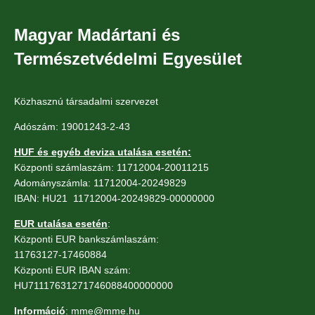
Magyar Madártani és
Természetvédelmi Egyesület
Közhasznú társadalmi szervezet
Adószám: 19001243-2-43
HUF és egyéb deviza utalása esetén:
Központi számlaszám: 11712004-20011215
Adományszámla: 11712004-20249829
IBAN: HU21 11712004-20249829-00000000
EUR utalása esetén
:
Központi EUR bankszámlaszám:
11763127-17460884
Központi EUR IBAN szám:
HU71117631271746088400000000
Információ
: mme@mme.hu