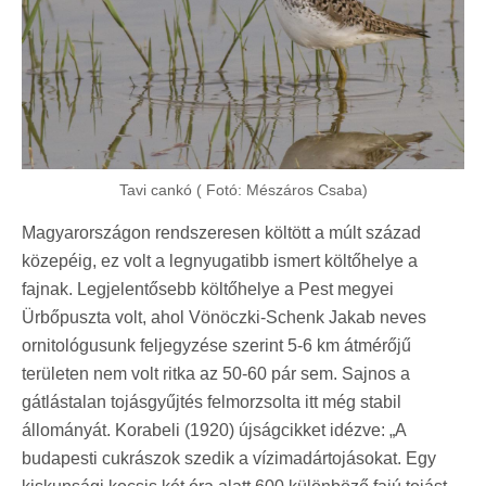
Tavi cankó ( Fotó: Mészáros Csaba)
Magyarországon rendszeresen költött a múlt század
közepéig, ez volt a legnyugatibb ismert költőhelye a
fajnak. Legjelentősebb költőhelye a Pest megyei
Ürbőpuszta volt, ahol Vönöczki-Schenk Jakab neves
ornitológusunk feljegyzése szerint 5-6 km átmérőjű
területen nem volt ritka az 50-60 pár sem. Sajnos a
gátlástalan tojásgyűjtés felmorzsolta itt még stabil
állományát. Korabeli (1920) újságcikket idézve: „A
budapesti cukrászok szedik a vízimadártojásokat. Egy