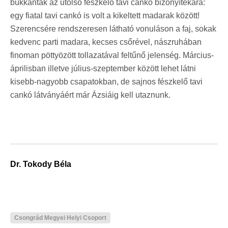
bukkantak az utolsó fészkelő tavi cankó bizonyítékára:
egy fiatal tavi cankó is volt a kikeltett madarak között!
Szerencsére rendszeresen látható vonuláson a faj, sokak
kedvenc parti madara, kecses csőrével, nászruhában
finoman pöttyözött tollazatával feltűnő jelenség. Március-
áprilisban illetve július-szeptember között lehet látni
kisebb-nagyobb csapatokban, de sajnos fészkelő tavi
cankó látványáért már Ázsiáig kell utaznunk.
Dr. Tokody Béla
Csongrád Megyei Helyi Csoport