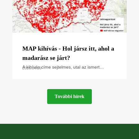
MAP kihívás - Hol jársz itt, ahol a
madarász se járt?
A kihívás címe sejtelmes, utal az ismert
2026.04.29
népmesei szólásra: Hol jársz itt, ahol a madár
se jár? Kihívásunkban kicsit módosítva, a
madárból madarász, a
További hírek