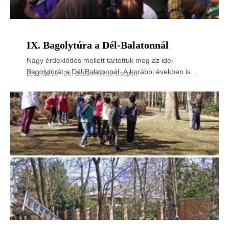
IX. Bagolytúra a Dél-Balatonnál
Nagy érdeklődés mellett tartottuk meg az idei
Bagolytúrát a Dél-Balatonnál. A korábbi években is
2019.04.18 • Dél-Balatoni Helyi Csoport
jellemzően 100 fő körüli volt a látogatószám a