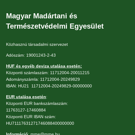
Magyar Madártani és
Természetvédelmi Egyesület
Közhasznú társadalmi szervezet
Adószám: 19001243-2-43
HUF és egyéb deviza utalása esetén:
Központi számlaszám: 11712004-20011215
Adományszámla: 11712004-20249829
IBAN: HU21 11712004-20249829-00000000
EUR utalása esetén
:
Központi EUR bankszámlaszám:
11763127-17460884
Központi EUR IBAN szám:
HU71117631271746088400000000
Információ
: mme@mme.hu