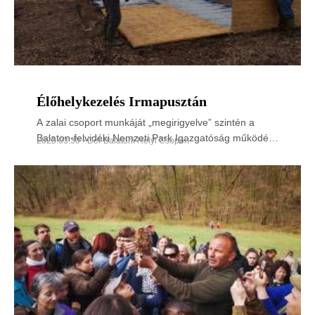
Élőhelykezelés Irmapusztán
A zalai csoport munkáját „megirigyelve” szintén a
Balaton-felvidéki Nemzeti Park Igazgatóság működési
2023.03.30 • Dél-Balatoni Helyi Csoport
területén, Irmapusztán (Balatonlelle) a Balatoni