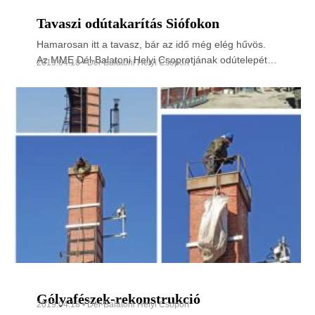
Tavaszi odútakarítás Siófokon
Hamarosan itt a tavasz, bár az idő még elég hűvös.
Az MME Dél-Balatoni Helyi Csoprotjának odútelepét
2019.04.18 • Dél-Balatoni Helyi Csoport
felkészítettük az idei költési időszakra.
Gólyafészek-rekonstrukció
2019.04.18 • Dél-Balatoni Helyi Csoport