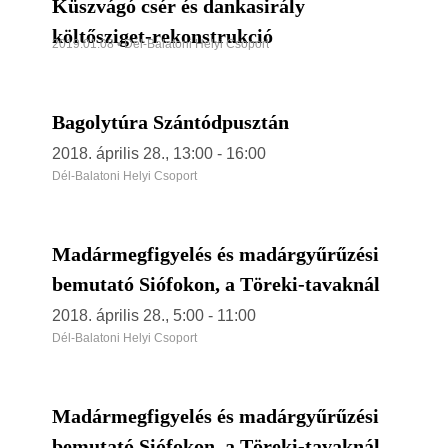
Küszvágó csér és dankasirály
költősziget-rekonstrukció
2019.01.08 • Dél-Balatoni Helyi Csoport
Bagolytúra Szántódpusztán
2018. április 28., 13:00
-
16:00
Dél-Balatoni Helyi Csoport
Madármegfigyelés és madárgyűrűzési
bemutató Siófokon, a Töreki-tavaknál
2018. április 28., 5:00
-
11:00
Dél-Balatoni Helyi Csoport
Madármegfigyelés és madárgyűrűzési
bemutató Siófokon, a Töreki-tavaknál