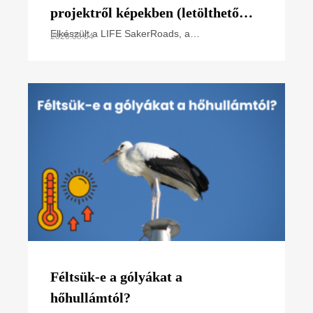
projektről képekben (letölthető
poszter)
Elkészült a LIFE SakerRoads, a
2026.08.04
kerecsensólyom-védelme az Észak-alföldi
régióban projektünk főbb tevékenységeit
összefoglaló poszterünk, melyet
Féltsük-e a gólyákat a
hőhullámtól?