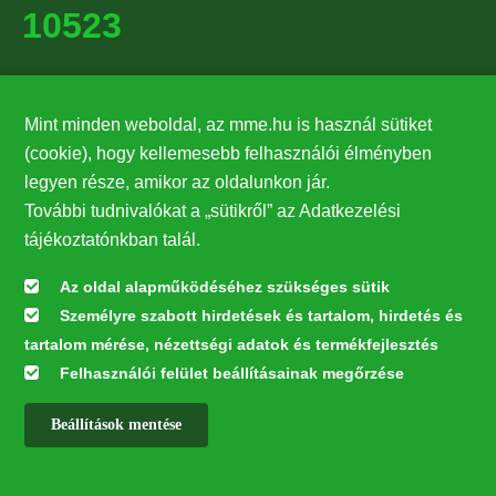
10523
Támogatók
Mint minden weboldal, az mme.hu is használ sütiket
27224
(cookie), hogy kellemesebb felhasználói élményben
legyen része, amikor az oldalunkon jár.
Hírlevél feliratkozás
További tudnivalókat a „sütikről” az Adatkezelési
Értesüljön elsőként legfrissebb híreinkről, eseményeinkről!
tájékoztatónkban talál.
Az oldal alapműködéséhez szükséges sütik
Személyre szabott hirdetések és tartalom, hirdetés és
Feliratkozás
tartalom mérése, nézettségi adatok és termékfejlesztés
Felhasználói felület beállításainak megőrzése
Beállítások mentése
Az oldal kialakítása a LIFE20 NGO4GD/HU/000037 „Közösen a
természetért” elnevezésű program keretében az Európai Bizottság LIFE
alapja támogatásában valósult meg.
✕