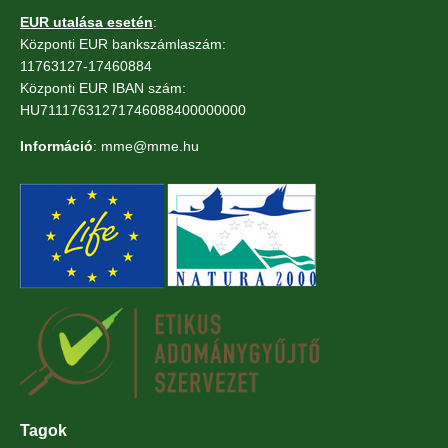
EUR utalása esetén
:
Központi EUR bankszámlaszám:
11763127-17460884
Központi EUR IBAN szám:
HU71117631271746088400000000
Információ
: mme@mme.hu
Tagok