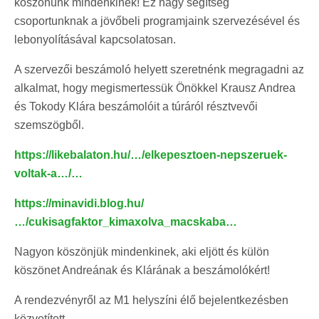
köszönünk mindenkinek! Ez nagy segítség
csoportunknak a jövőbeli programjaink szervezésével és
lebonyolításával kapcsolatosan.
A szervezői beszámoló helyett szeretnénk megragadni
az
alkalmat, hogy megismertessük Önökkel Krausz Andrea
és Tokody Klára beszámolóit a túráról résztvevői
szemszögből.
https://likebalaton.hu/…/elkepesztoen-nepszeruek-
voltak-a…/…
https://minavidi.blog.hu/
…/cukisagfaktor_kimaxolva_macskaba…
Nagyon köszönjük mindenkinek, aki eljött és külön
köszönet Andreának és Klárának a beszámolókért!
A rendezvényről az M1 helyszíni élő bejelentkezésben
közvetített.