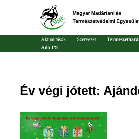
Ugrás
a
Magyar Madártani és
tartalomra
Természetvédelmi Egyesüle
Aktualitások
Szervezet
Természetbará
Adó 1%
Main
navigation
Év végi jótett: Aján