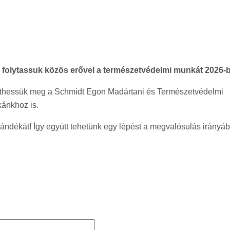
s folytassuk közös erővel a természetvédelmi munkát 2026-b
ölthessük meg a Schmidt Egon Madártani és Természetvédelmi
ánkhoz is.
jándékát! Így együtt tehetünk egy lépést a megvalósulás irányá