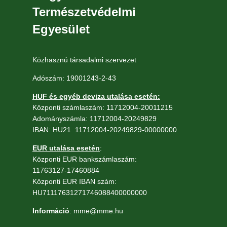
Természetvédelmi
Egyesület
Közhasznú társadalmi szervezet
Adószám: 19001243-2-43
HUF és egyéb deviza utalása esetén:
Központi számlaszám: 11712004-20011215
Adományszámla: 11712004-20249829
IBAN: HU21 11712004-20249829-00000000
EUR utalása esetén
:
Központi EUR bankszámlaszám:
11763127-17460884
Központi EUR IBAN szám:
HU71117631271746088400000000
Információ
: mme@mme.hu