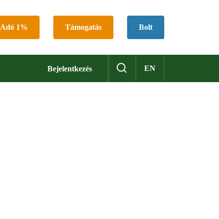
Adó 1%
Támogatás
Bolt
EN
Bejelentkezés