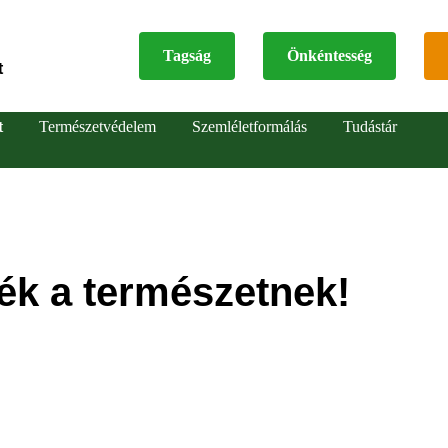
Tagság
Önkéntesség
t
Top
t
Természetvédelem
Szemléletformálás
Tudástár
menu
dék a természetnek!